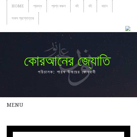
HOME
প্রবন্ধ
প্রশ্ন করুন
বই
বই
বয়ান
সকল প্রশ্নোত্তর
কোরআনের জ্যোতি
পরিচালক: শায়খ উমায়ের কোব্বাদী
MENU
সকল
প্রশ্নোত্তর
প্রবন্ধ