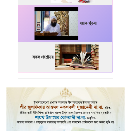
বয়ান-খুতবা
সকল প্রশ্নোত্তর