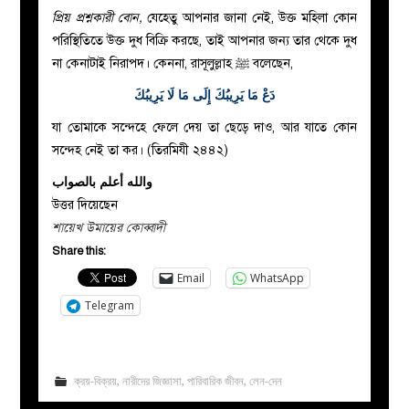
প্রিয় প্রশ্নকারী বোন,
যেহেতু আপনার জানা নেই, উক্ত মহিলা কোন
পরিস্থিতিতে উক্ত দুধ বিক্রি করছে, তাই আপনার জন্য তার থেকে দুধ
না কেনাটাই নিরাপদ। কেননা, রাসূলুল্লাহ
ﷺ
বলেছেন,
دَعْ مَا يَرِيبُكَ إِلَى مَا لَا يَرِيبُكَ
যা তোমাকে সন্দেহে ফেলে দেয় তা ছেড়ে দাও, আর যাতে কোন
সন্দেহ নেই তা কর। (তিরমিযী ২৪৪২)
والله أعلم بالصواب
উত্তর দিয়েছেন
শায়েখ উমায়ের কোব্বাদী
Share this:
Email
WhatsApp
Telegram
ক্রয়-বিক্রয়
,
নারীদের জিজ্ঞাসা
,
পারিবারিক জীবন
,
লেন-দেন