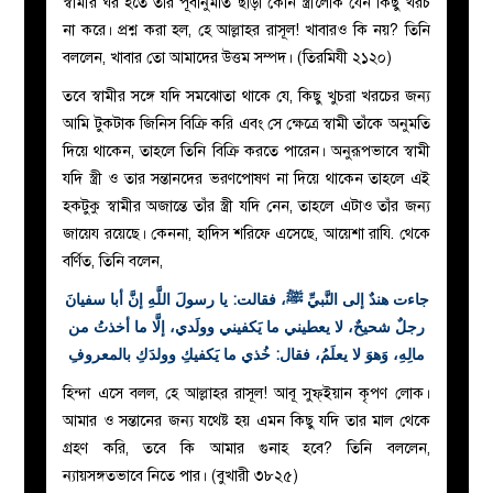
স্বামীর ঘর হতে তার পূর্বানুমতি ছাড়া কোন স্ত্রীলোক যেন কিছু খরচ
না করে। প্রশ্ন করা হল, হে আল্লাহর রাসূল! খাবারও কি নয়? তিনি
বললেন, খাবার তো আমাদের উত্তম সম্পদ। (তিরমিযী ২১২০)
তবে স্বামীর সঙ্গে যদি সমঝোতা থাকে যে, কিছু খুচরা খরচের জন্য
আমি টুকটাক জিনিস বিক্রি করি এবং সে ক্ষেত্রে স্বামী তাঁকে অনুমতি
দিয়ে থাকেন, তাহলে তিনি বিক্রি করতে পারেন। অনুরূপভাবে স্বামী
যদি স্ত্রী ও তার সন্তানদের ভরণপোষণ না দিয়ে থাকেন তাহলে এই
হকটুকু স্বামীর অজান্তে তাঁর স্ত্রী যদি নেন, তাহলে এটাও তাঁর জন্য
জায়েয রয়েছে। কেননা, হাদিস শরিফে এসেছে, আয়েশা রাযি. থেকে
বর্ণিত, তিনি বলেন,
جاءت هندٌ إلى النَّبيِّ
ﷺ
، فقالت: يا رسولَ اللَّهِ إنَّ أبا سفيانَ
رجلٌ شحيحٌ، لا يعطيني ما يَكفيني وولَدي، إلَّا ما أخذتُ من
مالِهِ، وَهوَ لا يعلَمُ، فقال: خُذي ما يَكفيكِ وولدَكِ بالمعروفِ
হিন্দা এসে বলল, হে আল্লাহর রাসূল! আবূ সুফ্ইয়ান কৃপণ লোক।
আমার ও সন্তানের জন্য যথেষ্ট হয় এমন কিছু যদি তার মাল থেকে
গ্রহণ করি, তবে কি আমার গুনাহ হবে? তিনি বললেন,
ন্যায়সঙ্গতভাবে নিতে পার। (বুখারী ৩৮২৫)