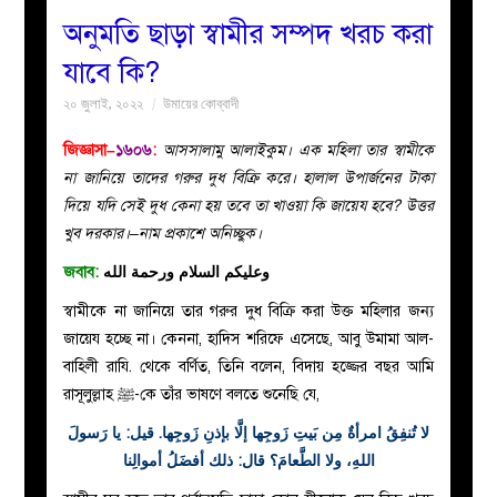
অনুমতি ছাড়া স্বামীর সম্পদ খরচ করা
বয়ান
যাবে কি?
২০ জুলাই, ২০২২
উমায়ের কোব্বাদী
নারীদের
জিজ্ঞাসা–
১৬০৬
:
আসসালামু আলাইকুম। এক মহিলা তার স্বামীকে
পাতা
না জানিয়ে তাদের গরুর দুধ বিক্রি করে। হালাল উপার্জনের টাকা
দিয়ে যদি সেই দুধ কেনা হয় তবে তা খাওয়া কি জায়েয হবে? উত্তর
ইসলাহী
খুব দরকার।–নাম প্রকাশে অনিচ্ছুক।
জবাব:
وعليكم السلام ورحمة الله
মজলিস
স্বামীকে না জানিয়ে তার গরুর দুধ বিক্রি করা উক্ত মহিলার জন্য
প্রশ্ন
জায়েয হচ্ছে না। কেননা, হাদিস শরিফে এসেছে, আবু উমামা আল-
বাহিলী রাযি. থেকে বর্ণিত, তিনি বলেন, বিদায় হজ্জের বছর আমি
করুন
রাসূলুল্লাহ
ﷺ-
কে তাঁর ভাষণে বলতে শুনেছি যে,
لا تُنفِقُ امرأةٌ مِن بَيتِ زَوجِها إلَّا بإذنِ زَوجِها. قيل: يا رَسولَ
اللهِ، ولا الطَّعامَ؟ قال: ذلك أفضَلُ أموالِنا