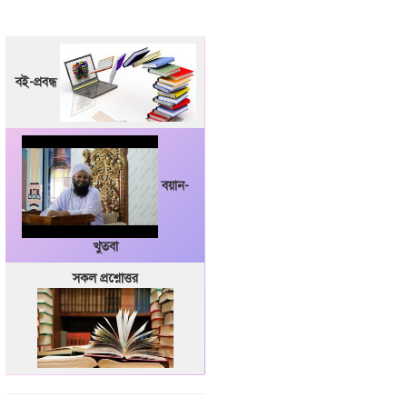
বই-প্রবন্ধ
বয়ান-
খুতবা
সকল প্রশ্নোত্তর