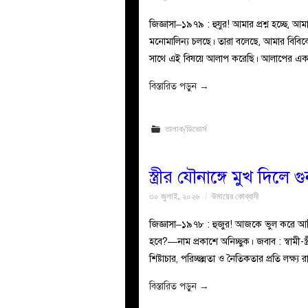
জিজ্ঞাসা–১৯৭৯ : হুযুর! আমার প্রশ্ন হচ্ছে, 
মনোমালিন্য চলছে। তারা বলেছে, আমার বিবিক
সাথে এই বিষয়ে আলাপ করেছি। আলাপের এক 
বিস্তারিত পড়ুন
→
তালাক/ডিভোর্স
স্ত্রীর যৌনাঙ্গে মুখ দিলে
৩০ জুলাই, ২০২৬
উমায়ের কোব্বাদী
জিজ্ঞাসা–১৯৭৮ : হুজুর! আজকে ভুল করে আমি আ
হবে?—নাম প্রকাশে অনিচ্ছুক। ‎‎জবাব : স্বামী
শিষ্টাচার, পরিচ্ছন্নতা ও নৈতিকতার প্রতি লক্ষ্
বিস্তারিত পড়ুন
→