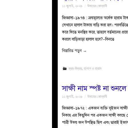
১১ জুলাই, ২০২৬
উমায়ের কোব্বাদী
জিজ্ঞাসা–১৯৭৩ : ক্রয়মূল্যের অর্ধেক হারাম 
সেখানে হালাল টাকায় বাড়ি করা হল। পরবর্তিতে
করে দিতে মনস্থির করে, তাহলে বর্তমানের প্র
করলে বাড়িভাড়া হালাল হবে?–বিনতে
বিস্তারিত পড়ুন
→
ক্রয়-বিক্রয়
,
হালাল ও হারাম
সাক্ষী নাম স্পষ্ট না শুন
১১ জুলাই, ২০২৬
উমায়ের কোব্বাদী
জিজ্ঞাসা–১৯৭২ : একজন ব্যক্তি দুইজন সাক্ষী
নিকাহ এর কিছুদিন পর একজন সাক্ষী বলছে সে প
পাত্রী উভয় জন উপস্থিত ছিল এবং তারাই ইজা