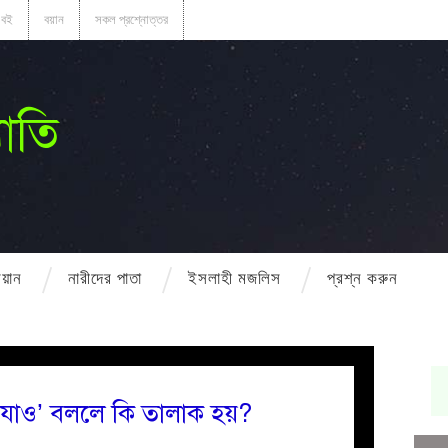
বই
বয়ান
সকল প্রশ্নোত্তর
োতি
বয়ান
নারীদের পাতা
ইসলাহী মজলিস
প্রশ্ন করুন
যাও’ বললে কি তালাক হয়?