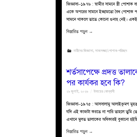
জিজ্ঞাসা–১৯৭৬ : স্বামীর সামনে স্ত্রী পোশাক বা 
একে অপরের সামনে ইচ্ছামতো বৈধ পোশাক পরতে ব
সামনে থাকলে তাতে কোনো গুনাহ নেই। একইভা
বিস্তারিত পড়ুন
→
নারীদের জিজ্ঞাসা
,
সাজসজ্জা/পোশাক-পরিচ্ছদ
শর্তসাপেক্ষে প্রদত্ত তা
পর কার্যকর হবে কি?
২৯ জুলাই, ২০২৬
উমায়ের কোব্বাদী
জিজ্ঞাসা–১৯৭৫ : আসসালামু আলাইকুমগ মুহতারাম
যদি এই কাজটা করতে না পারি তাহলে তুমি তো
এখানে মুলত তালাকের অধিকারই বুঝানো হইছ
বিস্তারিত পড়ুন
→