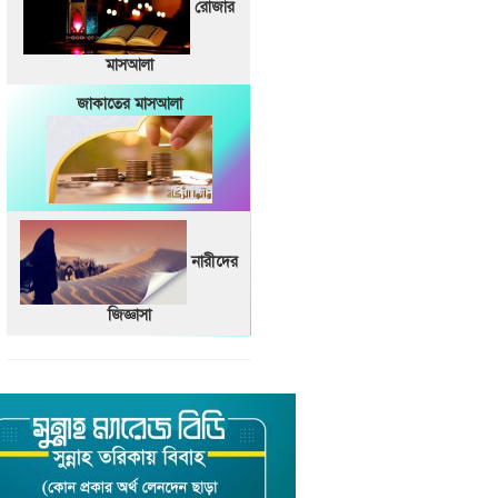
রোজার
মাসআলা
জাকাতের মাসআলা
নারীদের
জিজ্ঞাসা