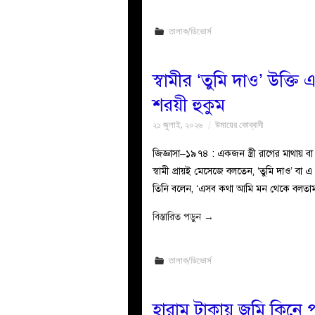
তালাক/ডিভোর্স
স্বামীর ‘তুমি দাও’ উক্তি 
শরয়ী হুকুম
২১ জুলাই, ২০২৬
উমায়ের কোব্বাদী
জিজ্ঞাসা–১৯৭৪ : একজন স্ত্রী রাগের মাথায়
স্বামী প্রায়ই মেসেজে বলতেন, ‘তুমি দাও’ বা 
তিনি বলেন, ‘এসব কথা আমি মন থেকে বলতা
বিস্তারিত পড়ুন
→
তালাক/ডিভোর্স
হারাম টাকায় জমি কিন