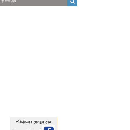
01325466920
1325466920
পরিচালকের ফেসবুক পেজ