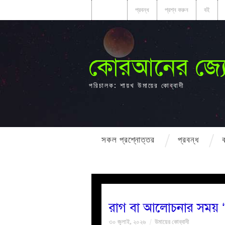
HOME
প্রবন্ধ
প্রশ্ন করুন
বই
কোরআনের জ্য
পরিচালক: শায়খ উমায়ের কোব্বাদী
সকল প্রশ্নোত্তর
প্রবন্ধ
রাগ বা আলোচনার সময় ‘
৩০ জুলাই, ২০২৬
উমায়ের কোব্বাদী