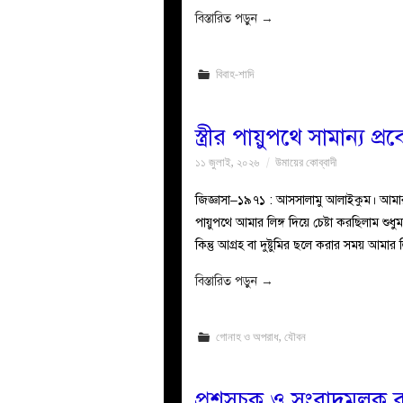
বিস্তারিত পড়ুন
→
বিবাহ-শাদি
স্ত্রীর পায়ুপথে সামান্য প
১১ জুলাই, ২০২৬
উমায়ের কোব্বাদী
জিজ্ঞাসা–১৯৭১ : আসসালামু আলাইকুম। আমার এক
পায়ুপথে আমার লিঙ্গ দিয়ে চেষ্টা করছিলাম শু
কিন্তু আগ্রহ বা দুষ্টুমির ছলে করার সময় আমার
বিস্তারিত পড়ুন
→
গোনাহ ও অপরাধ
,
যৌবন
প্রশ্নসূচক ও সংবাদমূলক ব