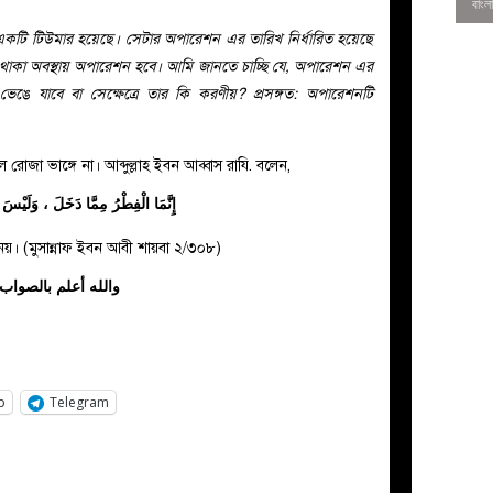
একটি টিউমার হয়েছে। সেটার অপারেশন এর তারিখ নির্ধারিত হয়েছে
 থাকা অবস্থায় অপারেশন হবে। আমি জানতে চাচ্ছি যে, অপারেশন এর
ভেঙে যাবে বা সেক্ষেত্রে তার কি করণীয়? প্রসঙ্গত: অপারেশনটি
 রোজা ভাঙ্গে না। আব্দুল্লাহ ইবন আব্বাস রাযি. বলেন,
إِنَّمَا الْفِطْرُ مِمَّا دَخَلَ ، وَلَيْسَ 
ারা নয়। (মুসান্নাফ ইবন আবী শায়বা ২/৩০৮)
والله أعلم بالصواب
0
p
Telegram