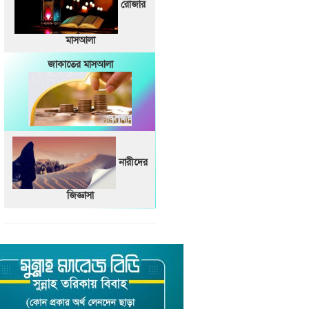
রোজার
মাসআলা
জাকাতের মাসআলা
নারীদের
জিজ্ঞাসা