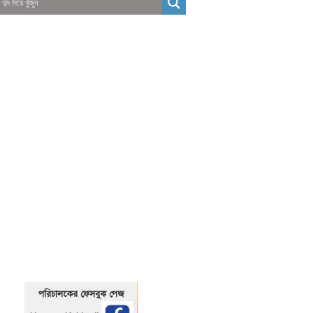
01325466920
1325466920
পরিচালকের ফেসবুক পেজ