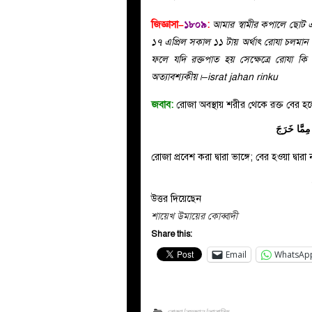
জিজ্ঞাসা–
১৮০৯
:
আমার স্বামীর কপালে ছোট 
১৭ এপ্রিল সকাল ১১ টায় অর্থাৎ রোযা চলমান
ফলে যদি রক্তপাত হয় সেক্ষেত্রে রোযা কি 
অত্যাবশ্যকীয়।–israt jahan rinku
জবাব:
রোজা অবস্থায় শরীর থেকে রক্ত বের হলে
مِمَّا خَرَجَ
রোজা প্রবেশ করা দ্বারা ভাঙ্গে; বের হওয়া দ্ব
উত্তর দিয়েছেন
শায়েখ উমায়ের কোব্বাদী
Share this:
Email
WhatsAp