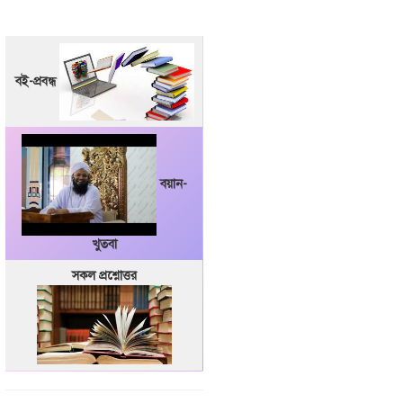
বই-প্রবন্ধ
বয়ান-
খুতবা
সকল প্রশ্নোত্তর