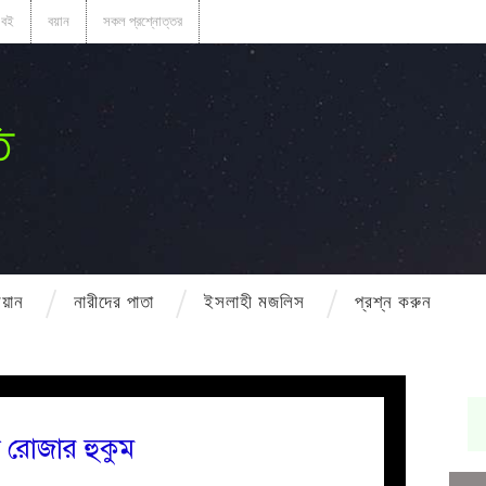
বই
বয়ান
সকল প্রশ্নোত্তর
ি
বয়ান
নারীদের পাতা
ইসলাহী মজলিস
প্রশ্ন করুন
 রোজার হুকুম