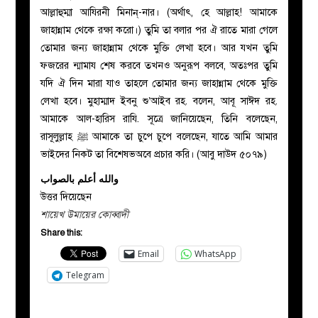
আল্লাহুম্মা আযিরনী মিনান্-নার। (অর্থাৎ, হে আল্লাহ! আমাকে
জাহান্নাম থেকে রক্ষা করো।) তুমি তা বলার পর ঐ রাতে মারা গেলে
তোমার জন্য জাহান্নাম থেকে মুক্তি লেখা হবে। আর যখন তুমি
ফজরের ন্মামায শেষ করবে তখনও অনুরূপ বলবে, অতঃপর তুমি
যদি ঐ দিন মারা যাও তাহলে তোমার জন্য জাহান্নাম থেকে মুক্তি
লেখা হবে। মুহাম্মাদ ইবনু শু’আইব রহ. বলেন, আবূ সাঈদ রহ.
আমাকে আল-হারিস রাযি. সূত্রে জানিয়েছেন, তিনি বলেছেন,
রাসূলুল্লাহ
ﷺ
আমাকে তা চুপে চুপে বলেছেন, যাতে আমি আমার
ভাইদের নিকট তা বিশেষভঅবে প্রচার করি। (আবু দাউদ ৫০৭৯)
والله أعلم بالصواب
উত্তর দিয়েছেন
শায়েখ উমায়ের কোব্বাদী
Share this:
Email
WhatsApp
Telegram