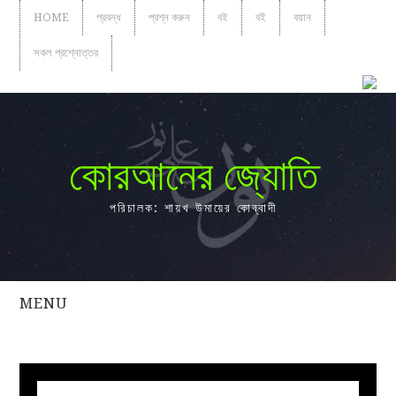
HOME
প্রবন্ধ
প্রশ্ন করুন
বই
বই
বয়ান
সকল প্রশ্নোত্তর
কোরআনের জ্যোতি
পরিচালক: শায়খ উমায়ের কোব্বাদী
MENU
সকল
প্রশ্নোত্তর
প্রবন্ধ