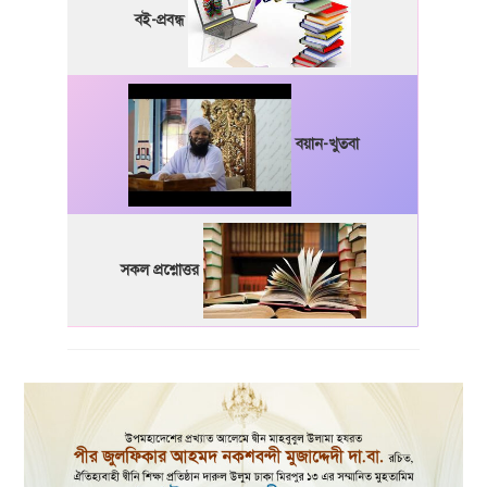
বই-প্রবন্ধ
বয়ান-খুতবা
সকল প্রশ্নোত্তর