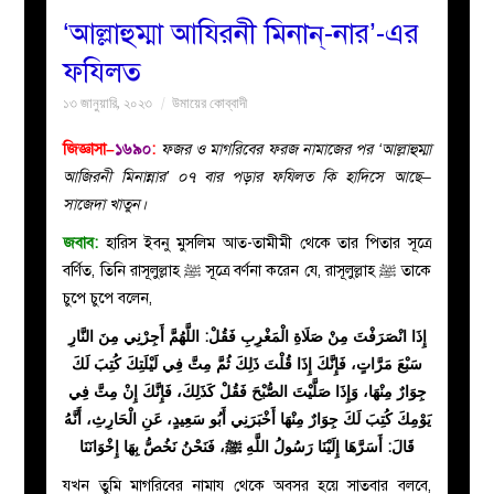
‘আল্লাহুম্মা আযিরনী মিনান্-নার’-এর
বয়ান
ফযিলত
১৩ জানুয়ারি, ২০২৩
উমায়ের কোব্বাদী
নারীদের
জিজ্ঞাসা–
১৬৯০
:
ফজর ও মাগরিবের ফরজ নামাজের পর ‘আল্লাহুম্মা
পাতা
আজিরনী মিনান্নার’ ০৭ বার পড়ার ফযিলত কি হাদিসে আছে–
সাজেদা খাতুন।
ইসলাহী
জবাব:
হারিস ইবনু মুসলিম আত-তামীমী থেকে তার পিতার সূত্রে
বর্ণিত, তিনি রাসূলুল্লাহ
ﷺ
সূত্রে বর্ণনা করেন যে, রাসূলুল্লাহ
ﷺ
তাকে
মজলিস
চুপে চুপে বলেন,
প্রশ্ন
إِذَا انْصَرَفْتَ مِنْ صَلَاةِ الْمَغْرِبِ فَقُلْ: اللَّهُمَّ أَجِرْنِي مِنَ النَّارِ
سَبْعَ مَرَّاتٍ، فَإِنَّكَ إِذَا قُلْتَ ذَلِكَ ثُمَّ مِتَّ فِي لَيْلَتِكَ كُتِبَ لَكَ
করুন
جِوَارٌ مِنْهَا، وَإِذَا صَلَّيْتَ الصُّبْحَ فَقُلْ كَذَلِكَ، فَإِنَّكَ إِنْ مِتَّ فِي
يَوْمِكَ كُتِبَ لَكَ جِوَارٌ مِنْهَا أَخْبَرَنِي أَبُو سَعِيدٍ، عَنِ الْحَارِثِ، أَنَّهُ
قَالَ: أَسَرَّهَا إِلَيْنَا رَسُولُ اللَّهِ
ﷺ
، فَنَحْنُ نَخُصُّ بِهَا إِخْوَانَنَا
যখন তুমি মাগরিবের নামায থেকে অবসর হয়ে সাতবার বলবে,