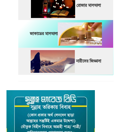
রোজার মাসআলা
জাকাতের মাসআলা
নারীদের জিজ্ঞাসা