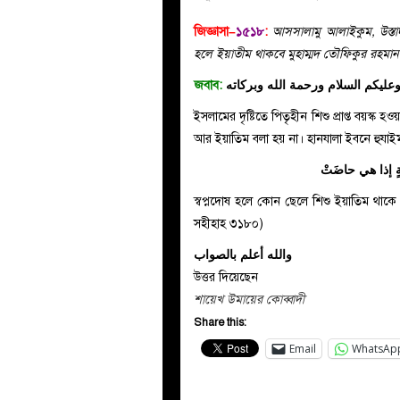
জিজ্ঞাসা–
১৫১৮
:
আসসালামু আলাইকুম, উস্তা
হলে ইয়াতীম থাকবে মুহাম্মদ তৌফিকুর রহমান
জবাব:
عليكم السلام ورحمة الله وبركاته
ইসলামের দৃষ্টিতে পিতৃহীন শিশু প্রাপ্ত বয়স্ক হও
ريةٍ إذا هي حاضَتْ
স্বপ্নদোষ হলে কোন ছেলে শিশু ইয়াতিম থাকে
সহীহাহ ৩১৮০)
والله أعلم بالصواب
উত্তর দিয়েছেন
শায়েখ উমায়ের কোব্বাদী
Share this:
Email
WhatsAp