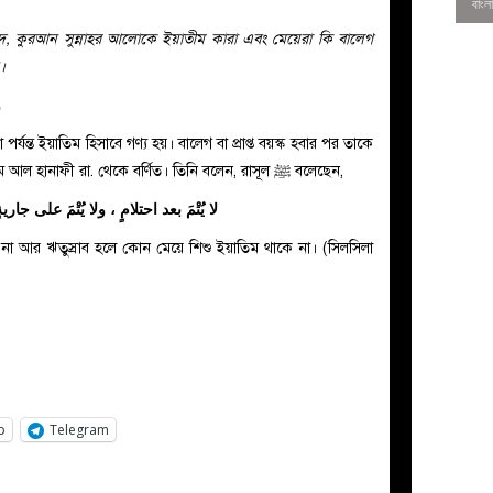
দ, কুরআন সুন্নাহর আলোকে ইয়াতীম কারা এবং মেয়েরা কি বালেগ
।
و
য়া পর্যন্ত ইয়াতিম হিসাবে গণ্য হয়। বালেগ বা প্রাপ্ত বয়স্ক হবার পর তাকে
আর ইয়াতিম বলা হয় না। হানযালা ইবনে হুযাইম আল হানাফী রা. থেকে বর্ণিত। তিনি বলেন, রাসূল ﷺ বলেছেন,
لا يُتْمَ بعد احتلامٍ ، ولا يُتْمَ على جا
 না আর ঋতুস্রাব হলে কোন মেয়ে শিশু ইয়াতিম থাকে না। (সিলসিলা
0
p
Telegram