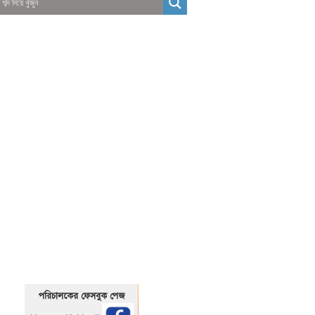
01325466920
1325466920
পরিচালকের ফেসবুক পেজ