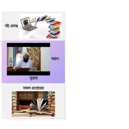
বই-প্রবন্ধ
বয়ান-
খুতবা
সকল প্রশ্নোত্তর