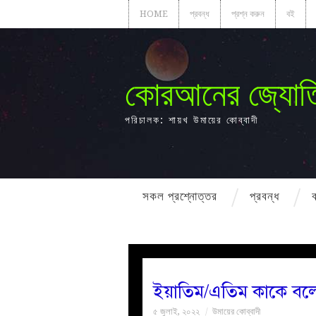
HOME
প্রবন্ধ
প্রশ্ন করুন
বই
কোরআনের জ্যোত
পরিচালক: শায়খ উমায়ের কোব্বাদী
সকল প্রশ্নোত্তর
প্রবন্ধ
ইয়াতিম/এতিম কাকে বল
৫ জুলাই, ২০২২
উমায়ের কোব্বাদী