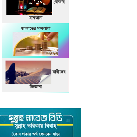
রোজার
মাসআলা
জাকাতের মাসআলা
নারীদের
জিজ্ঞাসা