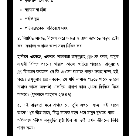
কুরআন তিলাওয়াত
ব্যায়াম বা হাঁটা
পর্যাপ্ত ঘুম
পরিবার/নেক পরিবেশে সময়
৪. নিয়মিত সালাত, বিশেষ করে ফজর ও এশা জামাতে পড়ার চেষ্টা
কর। সকালে ও রাতে অল্প সময় যিকির কর।
হাদীসে এসেছে, একবার সাহাবারা রাসূলুল্লাহ
ﷺ
-কে বলল, অমুক
সাহাবী বিভিন্ন ধরনের খারাপ কাজে জড়িয়ে পড়েছে। রাসূলুল্লাহ
ﷺ
জিজ্ঞেস করলেন, সে কি এখনো নামাজ পড়ে? সবাই বলল, হ্যাঁ,
পড়ে। রাসূলুল্লাহ
ﷺ
বললেন, সে যদি নামাজ পড়তে থাকে তাহলে
নামাজ তাকে অবশ্যই একদিন খারাপ কাজ থেকে ফিরিয়ে নিয়ে
আসবে। (মুসনাদে আহমাদ ২/৪৪৭)
৫. এই বাস্তবতা মনে রাখবে যে, তুমি এখনো ছাত্র। এই বয়সে
আবেগ খুব তীব্র লাগে, কিন্তু কয়েক বছর পরে মানুষ বুঝতে পারে—
অধিকাংশ ‘ভীষণ অনুভূতি’ স্থায়ী ছিল না। তাই এখন জীবনের ভিত্তি
গড়ার সময়।