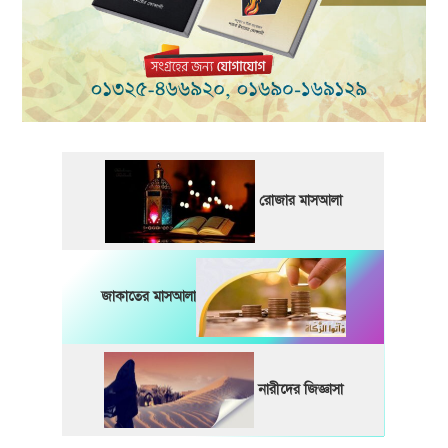
রোজার মাসআলা
জাকাতের মাসআলা
নারীদের জিজ্ঞাসা