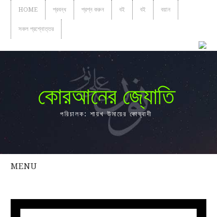
HOME
প্রবন্ধ
প্রশ্ন করুন
বই
বই
বয়ান
সকল প্রশ্নোত্তর
কোরআনের জ্যোতি
পরিচালক: শায়খ উমায়ের কোব্বাদী
MENU
সকল
প্রশ্নোত্তর
প্রবন্ধ