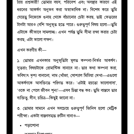
প্রিয় প্রশ্নকারী! তোমার বয়স, পরিবেশ এবং অবস্থার কারণে এই
ধরনের আকর্ষণ অনুভব করা অস্বাভাবিক না। বিশেষ করে তুমি
যেহেতু নিজেকে গুনাহ থেকে বাঁচানোর চেষ্টা করছ, তাই ভেতরের
টানটা আরও বেশি অনুভূত হতে পারে। গুরুত্বপূর্ণ বিষয় হলো—তুমি
এটাকে কীভাবে সামলাচ্ছ। এখন পর্যন্ত তুমি সীমা রক্ষা করার চেষ্টা
করছ, এটা ভালো লক্ষণ।
এখন করণীয় কী
—
১. তোমার এখনকার অনুভূতিটা মূলত কল্পনা-নির্ভর আকর্ষণ।
সুতরাং বিষয়টাকে রোমান্টিক বানাবে না। তার কথা কল্পনা করা,
ভবিষ্যৎ দৃশ্য বানানো, নাম খোঁজা, সোশ্যাল মিডিয়া দেখা—এগুলো
আকর্ষণকে আসক্তিতে পরিণত করে। ‘এটাই হয়তো ভালোবাসা’,
‘ওকে না পেলে জীবন শূন্য’—এসব চিন্তা বন্ধ কর। তুমি বাস্তবে তার
ব্যক্তিত্ব, দীন, চরিত্র—কিছুই জানো না।
৩. তোমার সামনে এখন সবচেয়ে গুরুত্বপূর্ণ জিনিস হলো মেট্রিক
পরীক্ষা। একটা বাস্তবসম্মত রুটিন বানাও
—
পড়াশোনা