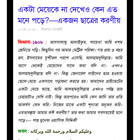
একটা মেয়েকে না দেখেও কেন এত
বয়ান
মনে পড়ে?—একজন ছাত্রের করণীয়
১২ মে, ২০২৬
উমায়ের কোব্বাদী
নারীদের
জিজ্ঞাসা–
১৯০৬
:
আসসালামু আলাইকুম, শায়েখ! আমি দশম
পাতা
শ্রেনিতে পড়ি। কিছুদিন পর আমার মেট্রিক পরিক্ষা। গত প্রায় ৩ বছর
হল, ইসলামের সুশীতল পরশে এসেছি, আলহামদুলিল্লাহ। আমি
ইসলাহী
আগে থেকেই মেয়েদের সাথে কথা বলি না। এখনও
আলহামদুলিল্লাহ বলি না। কিন্তু জেনারেল লাইনের ছাত্র হওয়ায়
মজলিস
ছেলে-মেয়ে একসাথে পড়াশুনা করতে হয়। আমাদের প্রাইভেটের
একটা মেয়ে আছে, আমি আলহামদুলিল্লাহ এখনও পর্যন্ত তার
প্রশ্ন
চেহারাটাও দেখি নাই। কিন্তু তারপরেও আমি কেন জানি তার প্রতি
আকর্ষণ বোধ করি। নিজের মাঝে একটা শূন্যতা অনুভব করি।
করুন
এমতাবস্থায় আমার কঈ করণীয়? তার কথা আমার সবসময়েই মনে
পড়ে।— শাহ মুনেফ ওয়াসিফ সিদ্দিকী
জবাব
:
وعليكم السلام ورحمة الله وبركاته