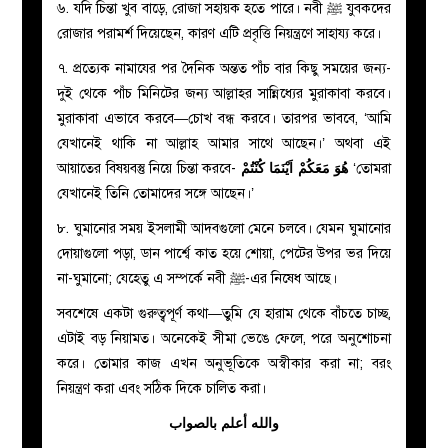
৬. যদি চিন্তা খুব বাড়ে, রোজা সহায়ক হতে পারে। নবী ﷺ যুবকদের
রোজার পরামর্শ দিয়েছেন, কারণ এটি প্রবৃত্তি নিয়ন্ত্রণে সাহায্য করে।
৭. প্রত্যেক নামাযের পর দৈনিক অন্তত পাঁচ বার কিছু সময়ের জন্য-
দুই থেকে পাঁচ মিনিটের জন্য আল্লাহর সান্নিধ্যের মুরাকাবা করবে।
মুরাকাবা এভাবে করবে—চোখ বন্ধ করবে। তারপর ভাববে, ‘আমি
যেখানেই থাকি না আল্লাহ আমার সাথে আছেন।’ অথবা এই
আয়াতের বিষয়বস্তু নিয়ে চিন্তা করবে-
هُوَ مَعَكُمْ اَيْنَمَا كُنْتُمْ
‘তোমরা
যেখানেই তিনি তোমাদের সঙ্গে আছেন।’
৮. ঘুমানোর সময় ইসলামী আদবগুলো মেনে চলবে। যেমন ঘুমানোর
দোয়াগুলো পড়া, ডান পার্শ্বে কাত হয়ে শোয়া, পেটের উপর ভর দিয়ে
না-ঘুমানো; যেহেতু এ সম্পর্কে নবী
ﷺ
-এর নিষেধ আছে।
সবশেষে একটা গুরুত্বপূর্ণ কথা
—
তুমি যে হারাম থেকে বাঁচতে চাচ্ছ,
এটাই বড় নিয়ামত। অনেকেই সীমা ভেঙে ফেলে, পরে অনুশোচনা
করে। তোমার কাজ এখন অনুভূতিকে অস্বীকার করা না; বরং
নিয়ন্ত্রণ করা এবং সঠিক দিকে চালিত করা।
والله أعلم بالصواب