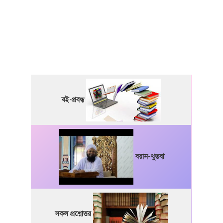
বই-প্রবন্ধ
বয়ান-খুতবা
সকল প্রশ্নোত্তর