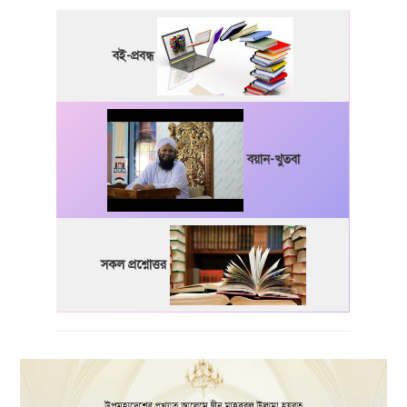
বই-প্রবন্ধ
বয়ান-খুতবা
সকল প্রশ্নোত্তর