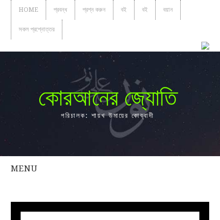
HOME
প্রবন্ধ
প্রশ্ন করুন
বই
বই
বয়ান
সকল প্রশ্নোত্তর
কোরআনের জ্যোতি
পরিচালক: শায়খ উমায়ের কোব্বাদী
MENU
সকল
প্রশ্নোত্তর
প্রবন্ধ