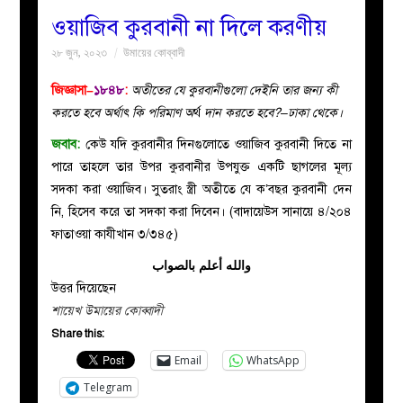
ওয়াজিব কুরবানী না দিলে করণীয়
বয়ান
২৮ জুন, ২০২৩
উমায়ের কোব্বাদী
নারীদের
জিজ্ঞাসা–
১৮৪৮
:
অতীতের যে কুরবানীগুলো দেইনি তার জন্য কী
করতে হবে অর্থাৎ কি পরিমাণ অ
র্থ
দান করতে হবে?–ঢাকা থেকে।
পাতা
জবাব:
কেউ যদি কুরবানীর দিনগুলোতে ওয়াজিব কুরবানী দিতে না
পারে তাহলে তার উপর কুরবানীর উপযুক্ত একটি ছাগলের মূল্য
ইসলাহী
সদকা করা ওয়াজিব। সুতরাং স্ত্রী অতীতে যে ক’বছর কুরবানী দেন
নি, হিসেব করে তা সদকা করা দিবেন। (বাদায়েউস সানায়ে ৪/২০৪
মজলিস
ফাতাওয়া কাযীখান ৩/৩৪৫)
والله أعلم بالصواب
প্রশ্ন
উত্তর দিয়েছেন
শায়েখ উমায়ের কোব্বাদী
করুন
Share this:
Email
WhatsApp
Telegram