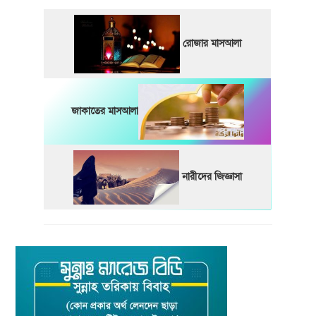
রোজার মাসআলা
জাকাতের মাসআলা
নারীদের জিজ্ঞাসা