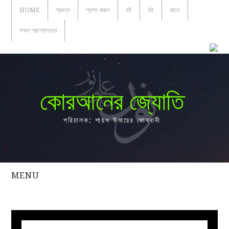
HOME
প্রবন্ধ
প্রশ্ন করুন
বই
বই
বয়ান
সকল প্রশ্নোত্তর
কোরআনের জ্যোতি
পরিচালক: শায়খ উমায়ের কোব্বাদী
MENU
সকল
প্রশ্নোত্তর
প্রবন্ধ