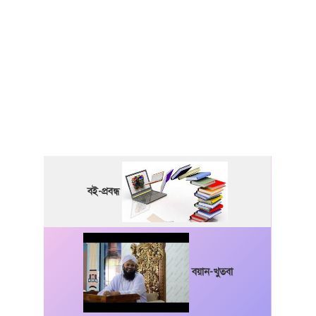
বই-প্রবন্ধ
বয়ান-খুতবা