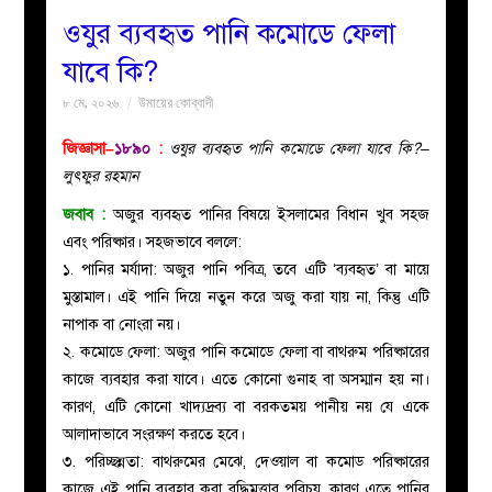
ওযুর ব্যবহৃত পানি কমোডে ফেলা
বয়ান
যাবে কি?
৮ মে, ২০২৬
উমায়ের কোব্বাদী
নারীদের
জিজ্ঞাসা–
১৮৯০
:
ওযুর ব্যবহৃত পানি কমোডে ফেলা যাবে কি?–
পাতা
লুৎফুর রহমান
জবাব
:
অজুর ব্যবহৃত পানির বিষয়ে ইসলামের বিধান খুব সহজ
ইসলাহী
এবং পরিষ্কার। সহজভাবে বললে:
১. পানির মর্যাদা:
অজুর পানি পবিত্র, তবে এটি ‘ব্যবহৃত’ বা মায়ে
মজলিস
মুস্তামাল
। এই পানি দিয়ে নতুন করে অজু করা যায় না, কিন্তু এটি
নাপাক বা নোংরা নয়।
প্রশ্ন
২. কমোডে ফেলা:
অজুর পানি কমোডে ফেলা বা বাথরুম পরিষ্কারের
কাজে ব্যবহার করা যাবে। এতে কোনো গুনাহ বা অসম্মান হয় না।
করুন
কারণ, এটি কোনো খাদ্যদ্রব্য বা বরকতময় পানীয় নয় যে একে
আলাদাভাবে সংরক্ষণ করতে হবে।
৩. পরিচ্ছন্নতা:
বাথরুমের মেঝে, দেওয়াল বা কমোড পরিষ্কারের
কাজে এই পানি ব্যবহার করা বুদ্ধিমত্তার পরিচয়, কারণ এতে পানির