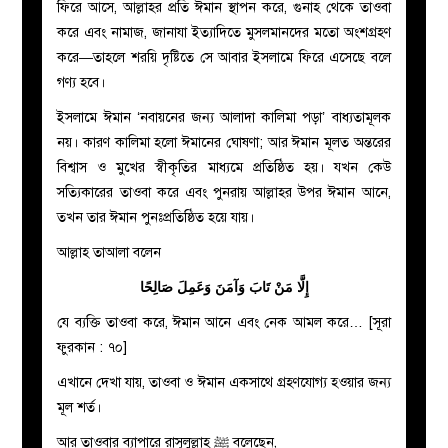
ফিরে আসে, আল্লাহর প্রতি ঈমান স্থাপন করে, গুনাহ থেকে তাওবা
করে এবং নামাজ, জানাযা ইত্যাদিতে মুসলমানদের মতো অংশগ্রহণ
করে—তাহলে শরয়ি দৃষ্টিতে সে আবার ইসলামে ফিরে এসেছে বলে
গণ্য হবে।
ইসলামে ঈমান ‘নবায়নের জন্য আলাদা কালিমা পড়া’ বাধ্যতামূলক
নয়। কারণ কালিমা হলো ঈমানের ঘোষণা; আর ঈমান মূলত অন্তরের
বিশ্বাস ও মুখের স্বীকৃতির মাধ্যমে প্রতিষ্ঠিত হয়। যখন কেউ
সত্যিকারের তাওবা করে এবং পুনরায় আল্লাহর উপর ঈমান আনে,
তখন তার ঈমান পুনঃপ্রতিষ্ঠিত হয়ে যায়।
আল্লাহ তাআলা বলেন
إِلَّا مَنْ تَابَ وَآمَنَ وَعَمِلَ صَالِحًا
যে ব্যক্তি তাওবা করে, ঈমান আনে এবং নেক আমল করে… [সূরা
ফুরকান : ৭০]
এখানে দেখা যায়, তাওবা ও ঈমান একসাথে গ্রহণযোগ্য হওয়ার জন্য
মূল শর্ত।
আর তাওবার ব্যাপারে রাসূলুল্লাহ ﷺ বলেছেন,