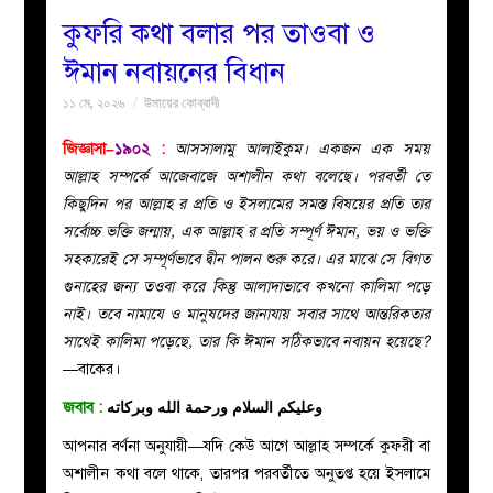
কুফরি কথা বলার পর তাওবা ও
বয়ান
ঈমান নবায়নের বিধান
১১ মে, ২০২৬
উমায়ের কোব্বাদী
নারীদের
জিজ্ঞাসা–
১৯০২
:
আসসালামু আলাইকুম। একজন এক সময়
পাতা
আল্লাহ সম্পর্কে আজেবাজে অশালীন কথা বলেছে। পরবর্তী তে
কিছুদিন পর আল্লাহ র প্রতি ও ইসলামের সমস্ত বিষয়ের প্রতি তার
ইসলাহী
সর্বোচ্চ ভক্তি জন্মায়, এক আল্লাহ র প্রতি সম্পূর্ণ ঈমান, ভয় ও ভক্তি
সহকারেই সে সম্পূর্ণভাবে দ্বীন পালন শুরু করে। এর মাঝে সে বিগত
মজলিস
গুনাহের জন্য তওবা করে কিন্তু আলাদাভাবে কখনো কালিমা পড়ে
নাই। তবে নামাযে ও মানুষদের জানাযায় সবার সাথে আন্তরিকতার
প্রশ্ন
সাথেই কালিমা পড়েছে, তার কি ঈমান সঠিকভাবে নবায়ন হয়েছে?
—
বাকের।
করুন
জবাব :
وعليكم السلام ورحمة الله وبركاته
আপনার বর্ণনা অনুযায়ী—যদি কেউ আগে আল্লাহ সম্পর্কে কুফরী বা
অশালীন কথা বলে থাকে, তারপর পরবর্তীতে অনুতপ্ত হয়ে ইসলামে