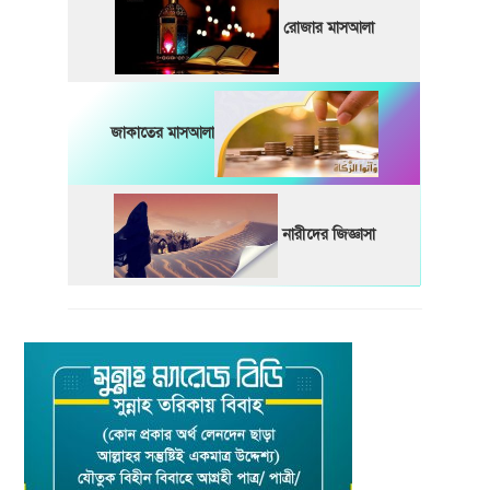
রোজার মাসআলা
জাকাতের মাসআলা
নারীদের জিজ্ঞাসা