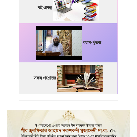
বই-প্রবন্ধ
বয়ান-খুতবা
সকল প্রশ্নোত্তর