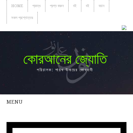
HOME
প্রবন্ধ
প্রশ্ন করুন
বই
বই
বয়ান
সকল প্রশ্নোত্তর
কোরআনের জ্যোতি
পরিচালক: শায়খ উমায়ের কোব্বাদী
MENU
সকল
প্রশ্নোত্তর
প্রবন্ধ