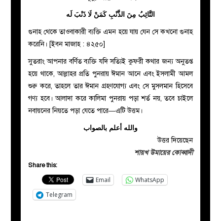
التَّائِبُ مِنَ الذَّنْبِ كَمَنْ لَا ذَنْبَ لَه
গুনাহ থেকে তাওবাকারী ব্যক্তি এমন হয়ে যায় যেন সে কখনো গুনাহ
করেনি। [ইবন মাজাহ : ৪২৫০]
সুতরাং আপনার বর্ণিত ব্যক্তি যদি সত্যিই কুফরী কথার জন্য অনুতপ্ত
হয়ে থাকে, আল্লাহর প্রতি পুনরায় ঈমান আনে এবং ইসলামী আমল
শুরু করে, তাহলে তার ঈমান গ্রহণযোগ্য এবং সে মুসলমান হিসেবে
গণ্য হবে। আলাদা করে কালিমা পুনরায় পড়া শর্ত নয়, তবে চাইলে
নবায়নের নিয়তে পড়া যেতে পারে—এটি উত্তম।
والله أعلم بالصواب
উত্তর দিয়েছেন
শায়খ উমায়ের কোব্বাদী
Share this:
Email
WhatsApp
Telegram