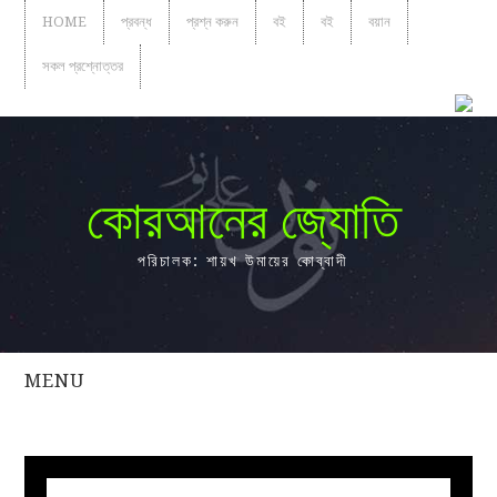
HOME
প্রবন্ধ
প্রশ্ন করুন
বই
বই
বয়ান
সকল প্রশ্নোত্তর
কোরআনের জ্যোতি
পরিচালক: শায়খ উমায়ের কোব্বাদী
MENU
সকল
প্রশ্নোত্তর
প্রবন্ধ