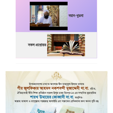
বয়ান-খুতবা
সকল প্রশ্নোত্তর