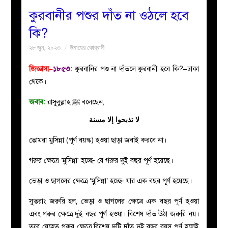
কুরবানীর পশুর দাঁত না ওঠলে হবে
বয়ান
কি?
২৮ জুন, ২০২৩
উমায়ের কোব্বাদী
নারীদের
জিজ্ঞাসা–
১৮৫৩
:
কুরবানির পশু না দাঁতলে কুরবানী হবে কি?–ঢাকা
পাতা
থেকে।
ইসলাহী
জবাব:
রাসূলুল্লাহ ﷺ বলেছেন,
لا تذبحوا إلا مسنة
মজলিস
তোমরা মুসিন্না (পূর্ণ বয়স্ক) হওয়া ছাড়া জবাই করবে না।
প্রশ্ন
গরুর ক্ষেত্রে ‘মুসিন্না’ হচ্ছে- যে গরুর দুই বছর পূর্ণ হয়েছে।
করুন
ভেড়া ও ছাগলের ক্ষেত্রে ‘মুসিন্না’ হচ্ছে- যার এক বছর পূর্ণ হয়েছে।
সুতরাং জরুরি হল, ভেড়া ও ছাগলের ক্ষেত্রে এক বছর পূর্ণ হওয়া
এবং গরুর ক্ষেত্রে দুই বছর পূর্ণ হওয়া। বিশেষ দাঁত উঠা জরুরি নয়।
তবে যেহেতু গরুর ক্ষেত্রে বিশেষ দুটি দাঁত দুই বছর বয়স পূর্ণ হলেই