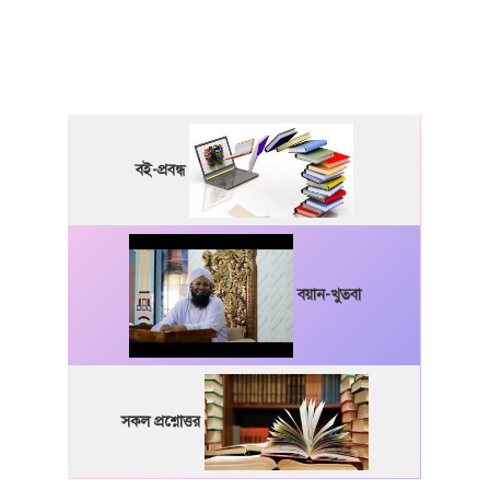
বই-প্রবন্ধ
বয়ান-খুতবা
সকল প্রশ্নোত্তর