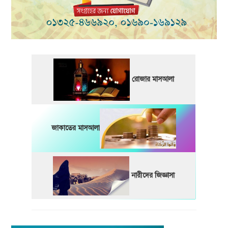
রোজার মাসআলা
জাকাতের মাসআলা
নারীদের জিজ্ঞাসা