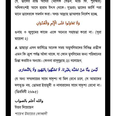
যে, তাদের প্রাপ্ত অর্থের (মাসিক বেতন, ম্যাচ ফি, পুরস্কার)
অধিকাংশই আসে হারাম উৎস থেকে। সুতরাং তাদের জার্সি পরা
মানে তাদেরকে সমর্থন করা। অথচ আল্লাহ তাআলার নির্দেশ হচ্ছে,
وَلَا تَعَاوَنُوا عَلَى الْإِثْمِ وَالْعُدْوَانِ
গুনাহ ও জুলুমের কাজে একে অন্যের সহায়তা করো না। (সূরা
মায়েদা ২)
৪.
তাছাড়া এসব জার্সিতে অনেক সময় অমুসলিমদের বিভিন্ন প্রতীক
এমন কি ক্রুশ পর্যন্ত আঁকা থাকে, যা কোন মুসলিমের জন্য পরিধানের
চিন্তা করাটাও অন্যায়। কেননা রাসূলুল্লাহ ﷺ বলেছেন,
لَيْسَ مِنَّا مَنْ تَشَبَّهَ بِغَيْرِنَا، لَا تَشَبَّهُوا بِاليَهُودِ وَلَا بِالنَّصَارَى
যে অন্য সম্প্রদায়ের সাথে সাদৃশ্য বা মিল রেখে চলে, সে আমাদের
দলভুক্ত নয়, তোমরা ইয়াহূদী ও নাসারাদের সাথে সাদৃশ্য রেখো না।
(তিরমিযী ২৬৯৫)
والله أعلم بالصواب
উত্তর দিয়েছেন
শায়েখ উমায়ের কোব্বাদী