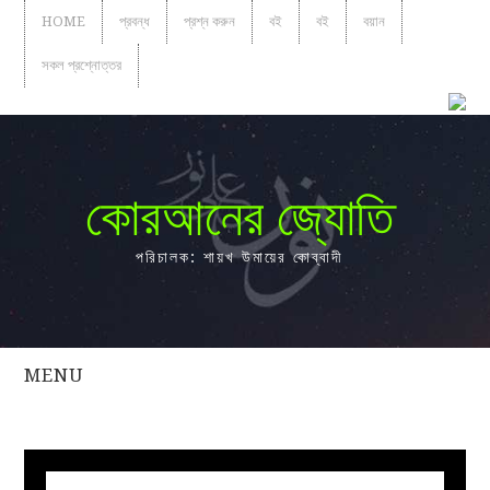
HOME
প্রবন্ধ
প্রশ্ন করুন
বই
বই
বয়ান
সকল প্রশ্নোত্তর
কোরআনের জ্যোতি
পরিচালক: শায়খ উমায়ের কোব্বাদী
MENU
সকল
প্রশ্নোত্তর
প্রবন্ধ