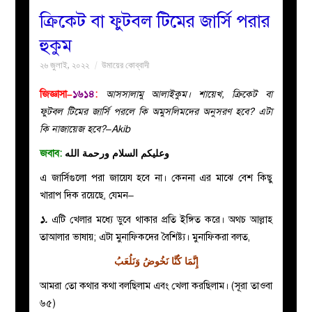
ক্রিকেট বা ফুটবল টিমের জার্সি পরার
বয়ান
হুকুম
২৬ জুলাই, ২০২২
উমায়ের কোব্বাদী
নারীদের
জিজ্ঞাসা–
১৬১৪
:
আসসালামু আলাইকুম। শায়েখ, ক্রিকেট বা
পাতা
ফুটবল টিমের জার্সি পরলে কি অমুসলিমদের অনুসরণ হবে? এটা
কি নাজায়েজ হবে?–Akib
ইসলাহী
জবাব:
وعليكم السلام ورحمة الله
মজলিস
এ জার্সিগুলো পরা জায়েয হবে না। কেননা এর মাঝে বেশ কিছু
খারাপ দিক রয়েছে, যেমন–
প্রশ্ন
১.
এটি খেলার মধ্যে ডুবে থাকার প্রতি ইঙ্গিত করে। অথচ আল্লাহ
তাআলার ভাষায়; এটা মুনাফিকদের বৈশিষ্ট্য। মুনাফিকরা বলত,
করুন
إِنَّمَا كُنَّا نَخُوضُ وَنَلُعَبُ
আমরা তো কথার কথা বলছিলাম এবং খেলা করছিলাম। (সূরা তাওবা
৬৫)