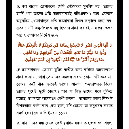
২.
বলা বাহুল্য, রোনালদো, মেসি, নেইমাররা মুসলিম নয়। তাদের
জার্সি পরা তাদের প্রতি ভালোবাসারই বহিঃপ্রকাশ। আর একজন
অমুসলিম খেলোয়াড়ের প্রতি ভালোবাসা নিশ্চয় আল্লাহর জন্য নয়।
সুতরাং এটি অমুসলিমকে বন্ধু হিসেবে গ্রহণ করারই নামান্তর। অথচ
আল্লাহ তাআলার নির্দেশ হচ্ছে,
يَا أَيُّهَا الَّذِينَ آمَنُوا لَا تَتَّخِذُوا بِطَانَةً مِّن دُونِكُمْ لَا يَأْلُونَكُمْ خَبَالًا
وَدُّوا مَا عَنِتُّمْ قَدْ بَدَتِ الْبَغْضَاءُ مِنْ أَفْوَاهِهِمْ وَمَا تُخْفِي
صُدُورُهُمْ أَكْبَرُ ۚ قَدْ بَيَّنَّا لَكُمُ الْآيَاتِ ۖ إِن كُنتُمْ تَعْقِلُونَ
হে ঈমানদারগণ! তোমরা মুমিন ব্যতীত অন্য কাউকে অন্তরঙ্গরূপে
গ্রহণ করো না, তারা তোমাদের অমঙ্গল সাধনে কোন ক্রটি করে না-
তোমরা কষ্টে থাক, তাতেই তাদের আনন্দ। শত্রুতাপ্রসুত বিদ্বেষ
তাদের মুখেই ফুটে বেরোয়। আর যা কিছু তাদের মনে লুকিয়ে
রয়েছে, তা আরো অনেকগুণ বেশী জঘন্য। তোমাদের জন্যে নিদর্শন
বিশদভাবে বর্ণনা করে দেয়া হলো, যদি তোমরা তা অনুধাবন করতে
সমর্থ হও। (সূরা আলি ইমরান ১১৮)
৩.
যদি এদের মধ্য থেকে কেউ মুসলিম হয়ও; তাহলেও বলা বাহুল্য