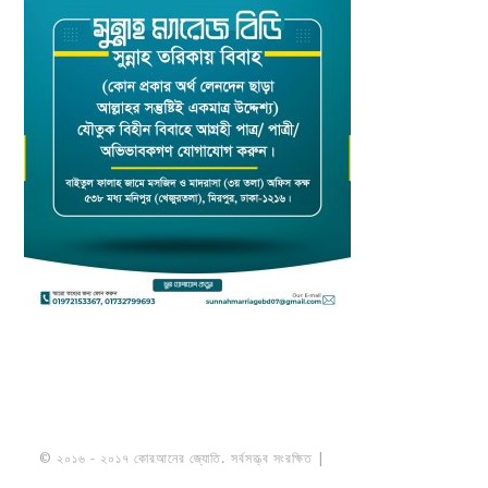
© ২০১৬ - ২০১৭ কোরআনের জ্যোতি. সর্বসত্ত্ব সংরক্ষিত |
মাওলানা উমায়ের কোব্বাদী
নকশবন্দী