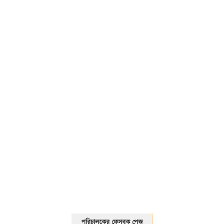
01325466920
পরিচালকের ফেসবুক পেজ