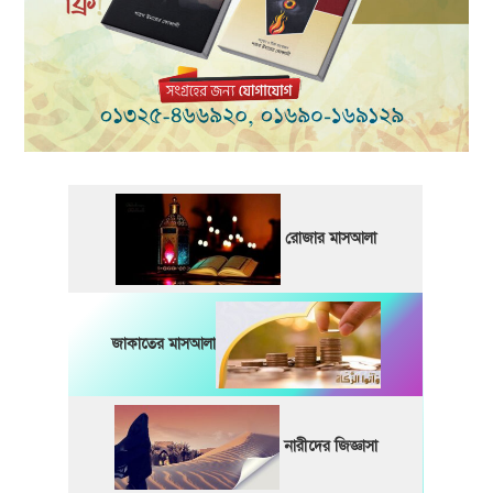
রোজার মাসআলা
জাকাতের মাসআলা
নারীদের জিজ্ঞাসা