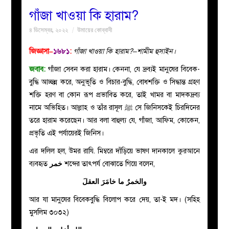
গাঁজা খাওয়া কি হারাম?
বয়ান
৪ ডিসেম্বর, ২০২২
উমায়ের কোব্বাদী
নারীদের
জিজ্ঞাসা–
১৬৮১
:
গাঁজা খাওয়া কি হারাম?–শামীম হুসাইন।
জবাব:
গাঁজা সেবন করা হারাম। কেননা, যে দ্রব্যই মানুষের বিবেক-
পাতা
বুদ্ধি আচ্ছন্ন করে, অনুভূতি ও বিচার-বুদ্ধি, বোধশক্তি ও সিদ্ধান্ত গ্রহণ
শক্তি হরণ বা কোন রূপ প্রভাবিত করে, তাই খামর বা মাদকদ্রব্য
ইসলাহী
নামে অভিহিত। আল্লাহ ও তাঁর রাসূল ﷺ সে জিনিসকেই চিরদিনের
তরে হারাম করেছেন। আর বলা বাহুল্য যে, গাঁজা, আফিম, কোকেন,
মজলিস
প্রভৃতি এই পর্যায়েরই জিনিস।
এর দলিল হল, উমর রাযি. মিম্বরে দাঁড়িয়ে ভাষণ দানকালে কুরআনে
প্রশ্ন
ব্যবহৃত
خمر
শব্দের তাৎপর্য বোঝাতে গিয়ে বলেন,
করুন
والخمرُ ما خامَرَ العقلَ
আর যা মানুষের বিবেকবুদ্ধি বিলোপ করে দেয়, তা-ই মদ। (সহিহ
মুসলিম ৩০৩২)