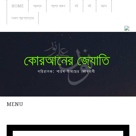
HOME
প্রবন্ধ
প্রশ্ন করুন
বই
বই
বয়ান
সকল প্রশ্নোত্তর
কোরআনের জ্যোতি
পরিচালক: শায়খ উমায়ের কোব্বাদী
MENU
সকল
প্রশ্নোত্তর
প্রবন্ধ