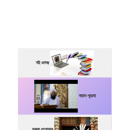
বই-প্রবন্ধ
বয়ান-খুতবা
সকল প্রশ্নোত্তর