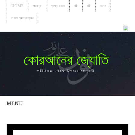
HOME
প্রবন্ধ
প্রশ্ন করুন
বই
বই
বয়ান
সকল প্রশ্নোত্তর
কোরআনের জ্যোতি
পরিচালক: শায়খ উমায়ের কোব্বাদী
MENU
সকল
প্রশ্নোত্তর
প্রবন্ধ