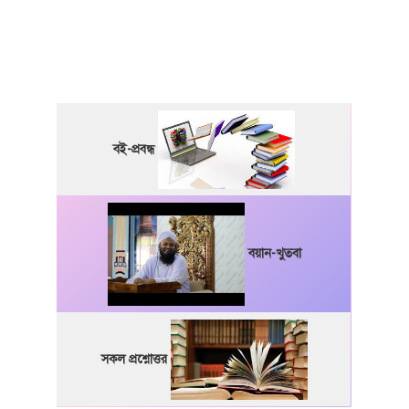
বই-প্রবন্ধ
বয়ান-খুতবা
সকল প্রশ্নোত্তর