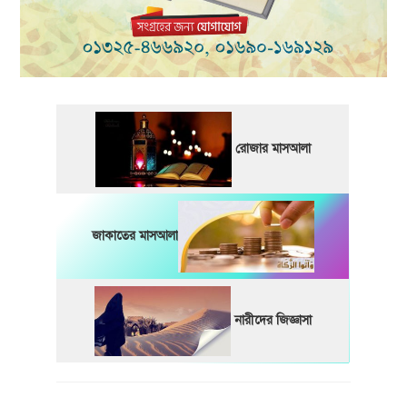
রোজার মাসআলা
জাকাতের মাসআলা
নারীদের জিজ্ঞাসা