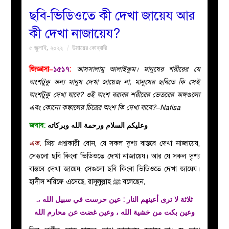
ছবি-ভিডিওতে কী দেখা জায়েয আর
বয়ান
কী দেখা নাজায়েয?
৫ জুলাই, ২০২২
উমায়ের কোব্বাদী
নারীদের
জিজ্ঞাসা–
১৫১৭
:
আসসালামু আলাইকুম। মানুষের শরীরের যে
পাতা
অংশটুকু অন্য মানুষ দেখা জায়েজ না, মানুষের ছবিতে কি সেই
অংশটুকু দেখা যাবে? ওই অংশ বরাবর শরীরের ভেতরের অঙ্গগুলো
ইসলাহী
এবং কোনো কঙ্কালের চিত্রের অংশ কি দেখা যাবে?–Nafisa
জবাব:
وعليكم السلام ورحمة الله وبركاته
মজলিস
এক.
প্রিয় প্রশ্নকারী বোন, যে সকল দৃশ্য বাস্তবে দেখা নাজায়েয,
প্রশ্ন
সেগুলো ছবি কিংবা ভিডিওতে দেখা নাজায়েয। আর যে সকল দৃশ্য
বাস্তবে দেখা জায়েয, সেগুলো ছবি কিংবা ভিডিওতে দেখা জায়েয।
করুন
হাদীস শরিফে এসেছে, রাসূলুল্লাহ ﷺ বলেছেন,
.ثلاثة لا ترى أعينهم النار : عين حرست في سبيل الله ،
وعين بكت من خشية الله ، وعين غضت عن محارم الله