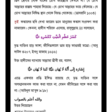
তিন শ্রেণীর লোক যাদের চোখ জাহান্নাম দেখবে না। যে চোখ
আল্লাহর রাস্তায় পাহারা দিয়েছে। যে চোখ আল্লাহর ভয়ে কেঁদেছে। যে
চোখ আল্লাহর নিষিদ্ধ স্থান থেকে বিরত থেকেছে। (তাবরানি ১০০৩)
দুই.
কঙ্কালের ছবি দেখা জায়েয তবে মানুষের কঙ্কাল সংরক্ষণ করা
নাজায়েয। কেননা, হাদীস শরিফে এসেছে, রাসূলুল্লাহ ﷺ বলেছেন,
كَسْرُ عَظْمِ الْمَيِّتِ كَكَسْرِهِ حَيًّا
মৃত ব্যক্তির হাড় ভাঙ্গা, জীবিতকালে তার হাড় ভাঙারই মতো। (আবু
দাউদ ৩২০৭, ইবনু মাজাহ ১৬১৬)
উক্ত হাদীসের ব্যাখ্যায় আল্লামা তীবী রহ. বলেন,
إِشَارَة إِلَى أَنَّهُ لَا يُهَان مَيِّتًا كَمَا لَا يُهَان حَيًّا
এতে একথার প্রতি ইঙ্গিত রয়েছে যে, মৃত ব্যক্তির সঙ্গে
অসম্মানজনক কাজ করা যাবে না, যেমন জীবিতের সঙ্গে করা যায়
না। (আউনুল মা’বুদ ৯/১৮)
والله أعلم بالصواب
উত্তর দিয়েছেন
শায়েখ উমায়ের কোব্বাদী