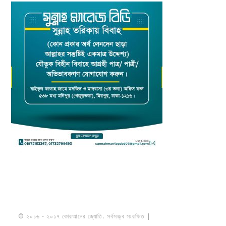
© ২০১৬ - ২০১৭ কোরআনের জ্যোতি. সর্বসত্ত্ব সংরক্ষিত |
মাওলানা উমায়ের কোব্বাদী