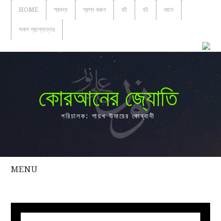
HOME
প্রবন্ধ
প্রশ্ন করুন
বই
বই
বয়ান
সকল প্রশ্নোত্তর
কোরআনের জ্যোতি
পরিচালক: শায়খ উমায়ের কোব্বাদী
MENU
সকল
প্রশ্নোত্তর
প্রবন্ধ