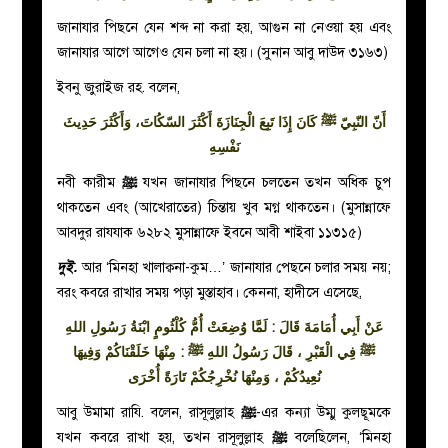
জানাযার পিছনে যেন শব্দ না করা হয়, আগুন না নেওয়া হয় এবং
জানাযার আগে আগেও যেন চলা না হয়। (সুনান আবু দাউদ ৩১৬৩)
ইবনু জুরাইজ রহ. বলেন,
أَنّ النّبِيّ ﷺ كَانَ إِذَا تَبِعَ الْجِنَازَةَ أَكْثَرَ السّكُاتَ، وَأَكْثَرَ حَدِيثَ
نَفْسِهِ
নবী কারীম
ﷺ
যখন জানাযার পিছনে চলতেন তখন অধিক চুপ
থাকতেন এবং (আখেরাতের) চিন্তায় খুব মগ্ন থাকতেন। (মুসান্নাফে
আবদুর রাযযাক ৬২৮২ মুসান্নাফে ইবনে আবী শাইবা ১১৩১৫)
দুই.
আর ‘মিনহা খালাক্বনা-কুম…’ জানাযার পেছনে চলার সময় নয়;
বরং কবরে রাখার সময় পড়া মুস্তাহাব। কেননা, হাদীসে এসেছে,
عَنْ أَبِي أُمَامَةَ قَالَ : لَمَّا وُضِعَتْ أُمُّ كُلْثُومٍ ابْنَةُ رَسُولِ اللهِ
ﷺ فِي الْقَبْرِ ، قَالَ رَسُولُ اللهِ ﷺ : مِنْهَا خَلَقْنَاكُمْ وَفِيهَا
نُعِيدُكُمْ ، وَمِنْهَا نُخْرِجُكُمْ تَارَةً أُخْرَى
আবু উমামা রাযি. বলেন, রাসূলুল্লাহ
ﷺ
-এর কন্যা উম্মু কুলছূমকে
যখন কবরে রাখা হয়, তখন রাসূলুল্লাহ
ﷺ
বলেছিলেন, ‘মিনহা