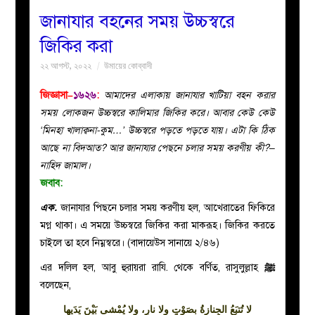
জানাযার বহনের সময় উচ্চস্বরে
বয়ান
জিকির করা
২২ আগস্ট, ২০২২
উমায়ের কোব্বাদী
নারীদের
জিজ্ঞাসা–
১৬২৬
:
আমাদের এলাকায় জানাযার খাটিয়া বহন করার
পাতা
সময় লোকজন উচ্চস্বরে কালিমার জিকির করে। আবার কেউ কেউ
‘মিনহা খালাক্বনা-কুম…’ উচ্চস্বরে পড়তে পড়তে যায়। এটা কি ঠিক
ইসলাহী
আছে না বিদআত? আর জানাযার পেছনে চলার সময় করণীয় কী?–
নাহিদ জামাল।
মজলিস
জবাব:
এক.
জানাযার পিছনে চলার সময় করণীয় হল, আখেরাতের ফিকিরে
প্রশ্ন
মগ্ন থাকা। এ সময়ে উচ্চস্বরে জিকির করা মাকরূহ। জিকির করতে
চাইলে তা হবে নিম্নস্বরে। (বাদায়েউস সানায়ে ২/৪৬)
করুন
এর দলিল হল, আবু হুরায়রা রাযি. থেকে বর্ণিত, রাসুলুল্লাহ
ﷺ
বলেছেন,
لا
تُتبَعُ
الجِنازةُ بصَوْتٍ ولا نارٍ، ولا يُمْشى بَيْنَ يَدَيها