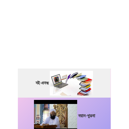
বই-প্রবন্ধ
বয়ান-খুতবা