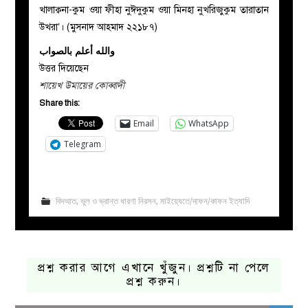
খালাক্বনা-কুম ওয়া ফীহা নুঈদুকুম ওয়া মিনহা নুখরিজুকুম তারাতান
উখরা’। (মুসনাদ আহমাদ ২২১৮৭)
والله أعلم بالصواب
উত্তর দিয়েছেন
শায়েখ উমায়ের কোব্বাদী
Share this:
Email
WhatsApp
Telegram
বিদআত
,
ভুল ও ভ্রান্ত ধারণা নিরসন
,
মাইয়্যেতে/দাফন/কাফন ইত্যাদি
প্রশ্ন করার আগে এখানে খুঁজুন। প্রশ্নটি না পেলে
প্রশ্ন করুন।