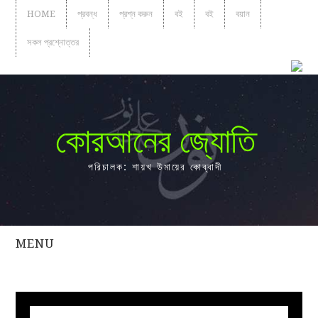
HOME
প্রবন্ধ
প্রশ্ন করুন
বই
বই
বয়ান
সকল প্রশ্নোত্তর
কোরআনের জ্যোতি
পরিচালক: শায়খ উমায়ের কোব্বাদী
MENU
সকল
প্রশ্নোত্তর
প্রবন্ধ