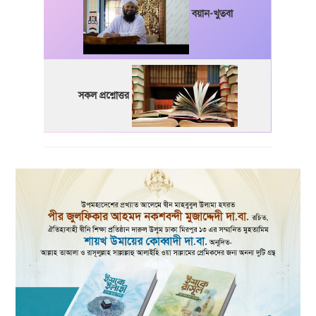
বয়ান-খুতবা
সকল প্রশ্নোত্তর