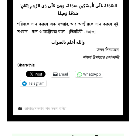
الصَّدَقَةُ عَلَى الْمِسْكِينِ صَدَقَةٌ، وَهِيَ عَلَى ذِي الرَّحِمِ ثِنْتَانِ:
صَدَقَةٌ وَصِلَةٌ
গরিবকে দান করলে এক সওয়াব, আর আত্মীয়কে দান করলে দুই
সওয়াব—দান ও আত্মীয়তা রক্ষা। [তিরমিযী : ৬৫৮]
والله أعلم بالصواب
উত্তর দিয়েছেন
শায়খ উমায়ের কোব্বাদী
Share this:
Email
WhatsApp
Telegram
জাকাত/সাদকাহ
,
দান-সদকা-হাদিয়া