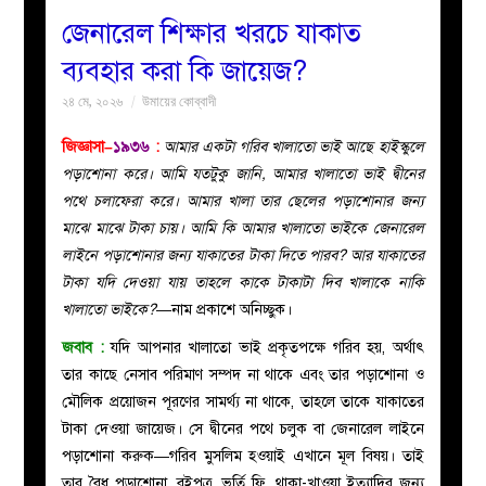
জেনারেল শিক্ষার খরচে যাকাত
বয়ান
ব্যবহার করা কি জায়েজ?
২৪ মে, ২০২৬
উমায়ের কোব্বাদী
নারীদের
জিজ্ঞাসা–
১৯৩৬
:
আমার একটা গরিব খালাতো ভাই আছে হাইস্কুলে
পাতা
পড়াশোনা করে। আমি যতটুকু জানি, আমার খালাতো ভাই দ্বীনের
পথে চলাফেরা করে। আমার খালা তার ছেলের পড়াশোনার জন্য
ইসলাহী
মাঝে মাঝে টাকা চায়। আমি কি আমার খালাতো ভাইকে জেনারেল
লাইনে পড়াশোনার জন্য যাকাতের টাকা দিতে পারব? আর যাকাতের
মজলিস
টাকা যদি দেওয়া যায় তাহলে কাকে টাকাটা দিব খালাকে নাকি
খালাতো ভাইকে?
—নাম প্রকাশে অনিচ্ছুক।
প্রশ্ন
জবাব :
যদি আপনার খালাতো ভাই প্রকৃতপক্ষে গরিব হয়, অর্থাৎ
তার কাছে নেসাব পরিমাণ সম্পদ না থাকে এবং তার পড়াশোনা ও
করুন
মৌলিক প্রয়োজন পূরণের সামর্থ্য না থাকে, তাহলে তাকে যাকাতের
টাকা দেওয়া জায়েজ। সে দ্বীনের পথে চলুক বা জেনারেল লাইনে
পড়াশোনা করুক—গরিব মুসলিম হওয়াই এখানে মূল বিষয়। তাই
তার বৈধ পড়াশোনা, বইপত্র, ভর্তি ফি, থাকা-খাওয়া ইত্যাদির জন্য