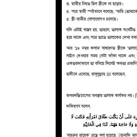
৩. স্বামীর নিয়ত ছিল স্ত্রীকে না ছাড়ার।
৪. পরে স্বামী স্পষ্টভাবে বলেছে, ‘আমি তোমাকে
৫. স্ত্রী-স্বামীর যোগাযোগও চলেছে।
যদি এটাই বাস্তব হয়, তাহলে, তালাক সংঘটিত
হয়ে থাকে এবং পরে তাতে তালাকের লেখা বস
আর ‘১৮ নম্বর কলাম’ সাধারণত স্ত্রীকে ‘ত
সাইন দেওয়ার সময় সেটা ফাঁকা থাকে এবং স্
একতরফাভাবে তা বসিয়ে দিলেই ক্ষমতা প্রমাণি
হাদীসে এসেছে, রাসূলুল্লাহ ﷺ বলেছেন,
জবরদস্তি/চাপের অবস্থায় তালাক কার্যকর নয়।
ফকিহগণ বলেন,
ْرِهَ عَلَى أَنْ يَكْتُبَ طَلَاقَ امْرَأَتِهِ فَكَتَبَ لَا
اجَةِ وَلَا حَاجَةَ هَهُنَا
كَذَا فِي الْخَانِيَّةِ
‘বাহরুর রায়েক’ গ্রন্থে বলা হয়েছে: (হানাফ