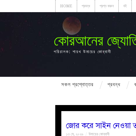
HOME
প্রবন্ধ
প্রশ্ন করুন
বই
কোরআনের জ্যোত
পরিচালক: শায়খ উমায়ের কোব্বাদী
সকল প্রশ্নোত্তর
প্রবন্ধ
জোর করে সাইন নেওয়া ত
১৩ মে, ২০২৬
উমায়ের কোব্বাদী