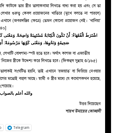
 যদি কাউকে তার স্ত্রীর তালাকনামা লিখতে
বাধ্য করা হয় এবং সে তা
 লেখার গুরুত্ব কেবল প্রয়োজনের খাতিরে (মুখে বলতে না পারলে)
তু এখানে (জবরদস্তির ক্ষেত্রে) তেমন কোনো প্রয়োজন নেই। ‘খানিয়া’
/৪৪০]
اشْتَرَطَ الْفُقَهَاءُ: أَنْ تَكُونَ الْكِتَابَةُ مُسْتَبِينَةً وَاضِحَةً. وَمَعْنَى كَو
صَحِيفَةٍ وَنَحْوِهَا، وَمَعْنَى كَوْنِهَا مَرْسُومَةً: أَيْ 
ন, লেখাটি বোধগম্য-স্পষ্ট হতে হবে। অর্থাৎ কাগজ বা এজাতীয়
নিজের স্ত্রীকে উদ্দেশ্য করে লিখতে হবে। (ফিকহুস সুন্নাহ ৩/১৬৫)
 তালাকই সংঘটিত হয়নি, তাই এখানে ‘রজয়াত’ বা ফিরিয়ে নেওয়ার
আগের মতোই বহাল আছে। স্বামী ও স্ত্রীর মধ্যে যে কথোপকথন হয়েছে,
 পেয়েছে।
والله أعلم بالصواب
উত্তর দিয়েছেন
শায়খ উমায়ের কোব্বাদী
p
Telegram