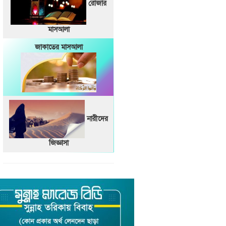
রোজার
মাসআলা
জাকাতের মাসআলা
নারীদের
জিজ্ঞাসা