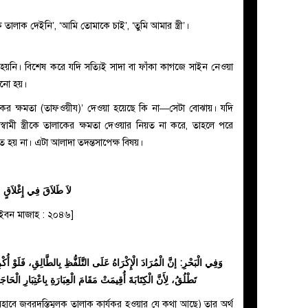
 তালাক দেইনি’, ‘আমি তোমাকে চাই’, ‘তুমি আমার স্ত্রী’।
 হয়নি। বিশেষ করে যদি সত্যিই সাদা বা ফাঁকা কাগজে সাইন নেওয়া
ানো হয়।
ালাকের ক্ষমতা (তাফওয়ীয)’ দেওয়া হয়েছে কি না—সেটা বোঝায়। যদি
বামী স্ত্রীকে তালাকের ক্ষমতা দেওয়ার নিয়ত না করে, তাহলে পরে
ত হয় না। এটা আলাদা তদন্তসাপেক্ষ বিষয়।
لاَ طَلاَقَ فِي إِغْلاَقٍ
 [ইবন মাজাহ : ২০৪৬]
وَفِي الْبَحْرِ: إنَّ الْمُرَادَ الْإِكْرَاهُ عَلَى التَّلَفُّظِ بِالطَّالِقِ، فَلَوْ أُك
تَطْلُقُ، لِأَنَّ الْكِتَابَةَ أُقِيمَتْ مَقَامَ الْعِبَارَةِ بِاعْتِبَارِ الْحَ،
ি মাযহাবে জবরদস্তিমূলক তালাক কার্যকর হওয়ার যে কথা আছে) তার অর্থ