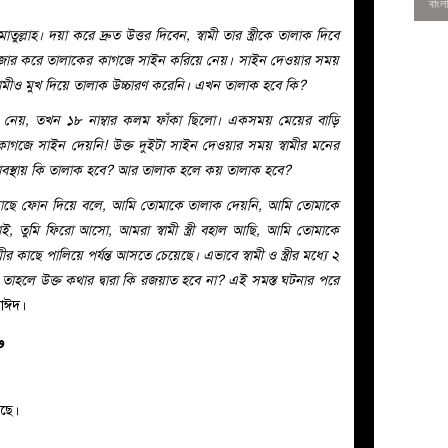
্লাহ। দয়া করে দ্রুত উত্তর দিবেন, স্বামী তার স্ত্রীকে তালাক দিবে
করে জোর করে তালাকের কাগজে সাইন করিয়ে নেয়। সাইন দেওয়ার সময়
ামীও মুখ দিয়ে তালাক উচ্চারণ করেনি। এখন তালাক হবে কি?
নেয়, তখন ১৮ নাম্বার কলম ফাঁকা ছিলো। একসময় মেয়ের বাড়ি
 কাগজে সাইন দেয়নি! উক্ত দুইটা সাইন দেওয়ার সময় স্বামীর মনের
মতাবস্থায় কি তালাক হবে? আর তালাক হলে কয় তালাক হবে?
রীর কাছে ফোন দিয়ে বলে, আমি তোমাকে তালাক দেয়নি, আমি তোমাকে
 তুমি ফিরো আসো, আমরা স্বামী স্ত্রী বহাল আছি, আমি তোমাকে
বামীর কাছে পালিয়ে পর্যন্ত আসতে চেয়েছে। এভাবে স্বামী ও স্ত্রীর মধ্যে ২
াহলে উক্ত কথার দ্বারা কি রজয়াত হবে না? এই সমস্ত ঘটনার পরে
াঈদ।
0
و
েছে।