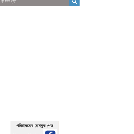
01325466920
1325466920
পরিচালকের ফেসবুক পেজ