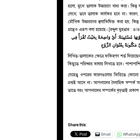
হলো, মুখে তালাক উচ্চারণে বাধ্য করা। কিন্তু
লেখে, তবে তালাক কার্যকর হবে না
। কারণ,
মৌখিক উচ্চারণের স্থলাভিষিক্ত করা হয়; কিন্
গ্রন্থেও এরূপ বলা হয়েছে। [রদ্দুল মুহতার : ৪
ْنِهَا مُسْتَبِينَةً: أَيْ وَاضِحَةً بِحَيْثُ تُقْرَأُ فِي
مَكْتُوبَةً بِعُنْوَانِ
الزَّوْجِ
লিখিত-তালাকের ক্ষেত্রে ফকিহগণ শর্ত দিয়েছে
কিছুতে পরিষ্কার ভাষায় লিখতে হবে। পাশাপাশি 
যেহেতু ওপরের কারণগুলোর ভিত্তিতে কোনো
প্রশ্নই আসে না। আপনাদের বৈবাহিক সম্পর্ক 
তাতে বরং আপনাদের সম্পর্কের দৃঢ়তাই প্রকাশ
Share this:
Email
WhatsAp