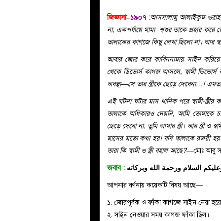
জিজ্ঞাসা–
১৯০৭
:
আসসালামু আলাইকুম ওরাহমাতুল
না, একপর্যায়ে মামা শ্বশুর তাকে প্রহার 
তালাকের কাগজে কিছু লেখা ছিলো না। আর স্ব
আবার জোর করে কাবিননামায় সাইন করিয়ে 
থেকে ডিভোর্স কাগজ আসলে, স্বামী ডিভোর্স
অবস্থা—সে তার স্ত্রীকে ছেড়ে দেবেনা…! এ
এই ঘটনা ঘটার মাস খানিক পরে স্বামী-স্ত্
তালাকে অধিকারও দেয়নি, আমি তোমাকে চাই,
ছেড়ে দেবো না, তুমি আমার স্ত্রী। আর স্ত্রী ও স্
মাসের মতো কথা হয়! যদি তালাকে রজয়ী হয় ত
তারা কি স্বামী ও স্ত্রী বহাল আছে?
—মোঃ আবু স
জবাব :
عليكم السلام ورحمة الله وبركاته
আপনার বর্ণনায় কয়েকটি বিষয় আছে—
১. জোরপূর্বক ও ফাঁকা কাগজে সাইন নেয়া হয়
২. সাইন নেওয়ার সময় কাগজ ফাঁকা ছিল।