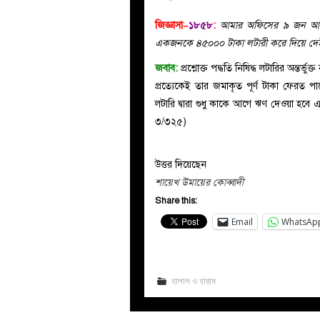
জিজ্ঞাসা–
১৮৫৮
:
আমার অফিসের ৯ জন আমর
একজনকে ৪৫০০০ টাকা লটারী করে দিয়ে দেই।
জবাব:
প্রশ্নোক্ত পদ্ধতি নিষিদ্ধ লটারির অন্ত
প্রত্যেকেই তার জমাকৃত পূর্ণ টাকা ফেরত পাচ্
লটারি দ্বারা শুধু কাকে আগে ঋণ দেওয়া হবে এ
৩/৩২৫)
উত্তর দিয়েছেন
শায়েখ উমায়ের কোব্বাদী
Share this:
Email
WhatsAp
হালাল ও হারাম