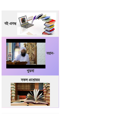
বই-প্রবন্ধ
বয়ান-
খুতবা
সকল প্রশ্নোত্তর