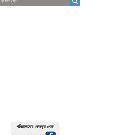
01325466920
1325466920
পরিচালকের ফেসবুক পেজ