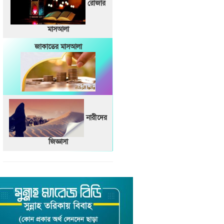
রোজার
মাসআলা
জাকাতের মাসআলা
নারীদের
জিজ্ঞাসা