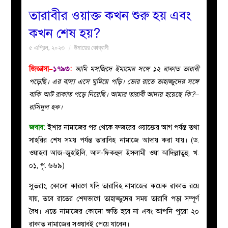
তারাবীর ওয়াক্ত কখন শুরু হয় এবং
বয়ান
কখন শেষ হয়?
৫ এপ্রিল, ২০২৩
উমায়ের কোব্বাদী
নারীদের
জিজ্ঞাসা–
১৭৯৩
:
আমি মসজিদে ইমামের সঙ্গে ১২ রাকাত তারাবী
পাতা
পড়েছি। এর বাস্য এসে ঘুমিয়ে পড়ি। ভোর রাতে তাহাজ্জুদের সঙ্গে
বাকি আট রাকাত পড়ে নিয়েছি। আমার তারাবী আদায় হয়েছে কি?–
ইসলাহী
রাসিদুল হক।
মজলিস
জবাব:
ইশার নামাজের পর থেকে ফজরের ওয়াক্তের আগ পর্যন্ত তথা
সাহরির শেষ সময় পর্যন্ত তারাবিহ নামাজে আদায় করা যায়। (ড.
প্রশ্ন
ওয়াহবা আজ-জুহাইলি, আল-ফিকহুল ইসলামী ওয়া আদিল্লাতুহু, খ.
০১, পৃ. ৬৬৯)
করুন
সুতরাং, কোনো কারণে যদি তারাবিহ নামাজের কয়েক রাকাত রয়ে
যায়, তবে রাতের শেষভাগে তাহাজ্জুদের সময় তারাবি পড়া
সম্পূর্ণ
বৈধ। এতে নামাজের কোনো ক্ষতি হবে না এবং আপনি পুরো ২০
রাকাত নামাজের সওয়াবই পেয়ে যাবেন।