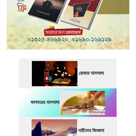
রোজার মাসআলা
জাকাতের মাসআলা
নারীদের জিজ্ঞাসা