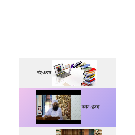
বই-প্রবন্ধ
বয়ান-খুতবা