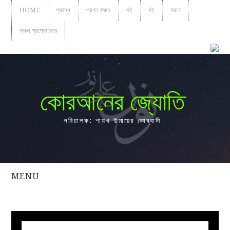
HOME
প্রবন্ধ
প্রশ্ন করুন
বই
বই
বয়ান
সকল প্রশ্নোত্তর
কোরআনের জ্যোতি
পরিচালক: শায়খ উমায়ের কোব্বাদী
MENU
সকল
প্রশ্নোত্তর
প্রবন্ধ