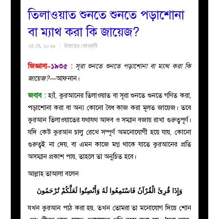
তিলাওয়াত শুনতে শুনতে পড়াশোনা
বয়ান
বা ম্যাথ করা কি জায়েজ?
২৪ মে, ২০২৬
উমায়ের কোব্বাদী
নারীদের
জিজ্ঞাসা–
১৯৩৫
:
সূরা শুনতে শুনতে পড়াশোনা বা ম্যাথ করা কি
পাতা
জায়েজ?
—আফনান।
জবাব :
হ্যাঁ, কুরআনের তিলাওয়াত বা সূরা শুনতে শুনতে গণিত করা,
ইসলাহী
পড়াশোনা করা বা অন্য কোনো বৈধ কাজ করা মূলত জায়েজ। তবে
কুরআন তিলাওয়াতের যথাযথ আদব ও সম্মান বজায় রাখা গুরুত্বপূর্ণ।
মজলিস
যদি কেউ কুরআন চালু রেখে সম্পূর্ণ অমনোযোগী হয়ে যায়, কোনো
গুরুত্বই না দেয়, বা এমন কাজে মগ্ন থাকে যাতে কুরআনের প্রতি
প্রশ্ন
অসম্মান প্রকাশ পায়, তাহলে তা অনুচিত হবে।
করুন
আল্লাহ তাআলা বলেন
وَإِذَا قُرِئَ الْقُرْآنُ فَاسْتَمِعُوا لَهُ وَأَنْصِتُوا لَعَلَّكُمْ تُرْحَمُونَ
যখন কুরআন পাঠ করা হয়, তখন তোমরা তা মনোযোগ দিয়ে শোন