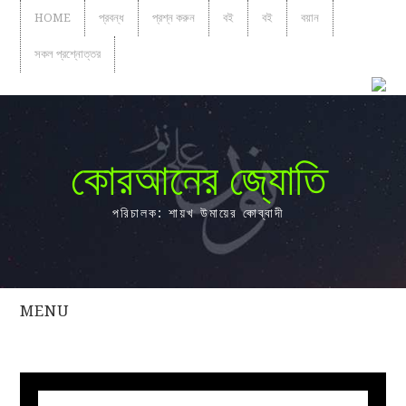
HOME
প্রবন্ধ
প্রশ্ন করুন
বই
বই
বয়ান
সকল প্রশ্নোত্তর
কোরআনের জ্যোতি
পরিচালক: শায়খ উমায়ের কোব্বাদী
MENU
সকল
প্রশ্নোত্তর
প্রবন্ধ