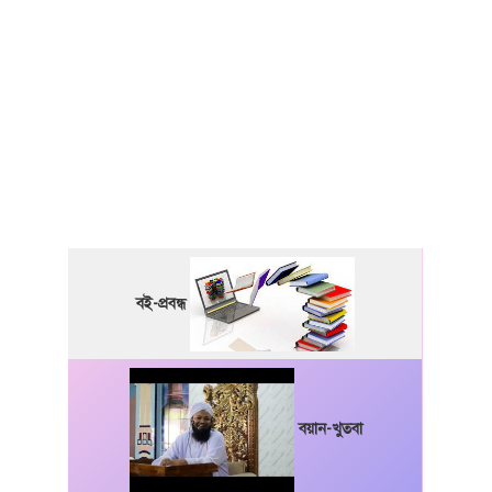
বই-প্রবন্ধ
বয়ান-খুতবা