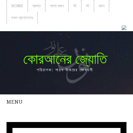
HOME
প্রবন্ধ
প্রশ্ন করুন
বই
বই
বয়ান
সকল প্রশ্নোত্তর
কোরআনের জ্যোতি
পরিচালক: শায়খ উমায়ের কোব্বাদী
MENU
সকল
প্রশ্নোত্তর
প্রবন্ধ