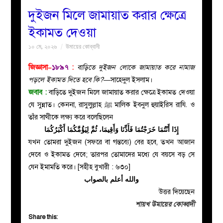
দুইজন মিলে জামায়াত করার ক্ষেত্রে
বয়ান
ইকামত দেওয়া
১০ মে, ২০২৬
উমায়ের কোব্বাদী
নারীদের
জিজ্ঞাসা–
১৮৯৭
:
বাড়িতে দুইজন লোকে জামায়াত করে নামাজ
পাতা
পড়লে ইকামত দিতে হবে কি?
—সাহেদুল ইসলাম।
জবাব
:
বাড়িতে দুইজন মিলে জামায়াত করার ক্ষেত্রে ইকামত দেওয়া
ইসলাহী
যে সুন্নাত। কেননা,
রাসুলুল্লাহ ﷺ মালিক ইবনুল হুয়াইরিস রাযি. ও
তাঁর সাথীকে লক্ষ্য করে বলেছিলেন
মজলিস
إِذَا أَنْتُمَا خَرَجْتُمَا فَأَذِّنَا وَأَقِيمَا، ثُمَّ لِيَؤُمَّكُمَا أَكْبَرُكُمَا
যখন তোমরা দুইজন (সফরে বা গন্তব্যে) বের হবে, তখন আজান
প্রশ্ন
দেবে ও ইকামত দেবে; তারপর তোমাদের মধ্যে যে বয়সে বড় সে
যেন ইমামতি করে। [সহীহ বুখারী : ৬৩০]
করুন
والله أعلم بالصواب
উত্তর দিয়েছেন
শায়খ উমায়ের কোব্বাদী
Share this: