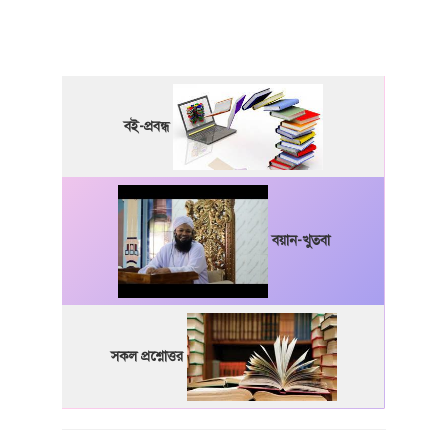
বই-প্রবন্ধ
বয়ান-খুতবা
সকল প্রশ্নোত্তর