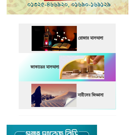
রোজার মাসআলা
জাকাতের মাসআলা
নারীদের জিজ্ঞাসা