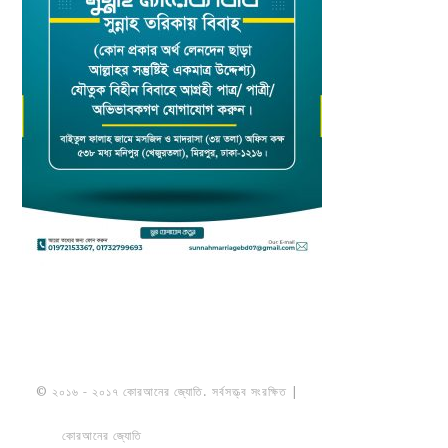
© ২০১৬ - ২০১৭ কোরআনের জ্যোতি. সর্বসত্ত্ব সংরক্ষিত |
মাওলানা উমায়ের কোব্বাদী
নকশবন্দী
কোরআনের জ্যোতি
তৈরি করেছে ডায়নামিক সলভারস বাংলাদেশ
PRIVACY