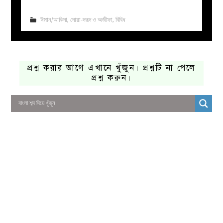
ঈমান/আকিদা
,
দোয়া-দরূদ ও অজীফা
,
বিবিধ
প্রশ্ন করার আগে এখানে খুঁজুন। প্রশ্নটি না পেলে
প্রশ্ন করুন।