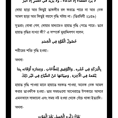
لا يردُّ القضاءَ إلَّا الدُّعاءُ ، ولا يزيدُ في العمرِ إلَّا البرُّ
দোয়া ছাড়া আর কিছুই তাকদীর রদ করতে পারে না আর নেক
আমল ছাড়া আর কিছুই বয়সে বৃদ্ধি ঘটায় না। (তিরমিযী ২১৩৯)
সুতরাং বোঝা গেল, দোয়ার মাধ্যমেও হায়াত বৃদ্ধি পেতে পারে। তবে
হায়াত বৃদ্ধির ব্যখ্যা কী? এ সম্পর্কে মুহাদ্দিসগণ বলেন,
حُصُولُ الْقُوَّةِ فِي الْجَسَدِ
শরীরের শক্তি বৃদ্ধি হওয়া।
অথবা-
بِالْبَرَكَةِ فِي عُمْره , وَالتَّوْفِيق لِلطَّاعَاتِ , وَعِمَارَة أَوْقَاته بِمَا
يَنْفَعهُ فِي الْآخِرَة , وَصِيَانَتهَا عَنْ الضَّيَاع فِي غَيْر ذَلِكَ
হায়াত বৃদ্ধি পাওয়া মানে হায়াতে বরকত পাওয়া, অনেক নেক আমল
করার তাওফীক হওয়া। তার সময়গুলো আখেরাতে উপকারে আসবে
এমনভাবে সাজানো এবং সময় নষ্ট হওয়া থেকে বেঁচে থাকা ইত্যাদি।
অথবা-
بَقَاءُ ذِكْرِهِ الْجَمِيلِ بَعْدَ الْمَوْتِ