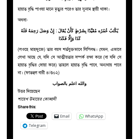
হায়াত বৃদ্ধি পাওয়া মানে মৃত্যুর পরেও তার সুনাম স্থায়ী থাকা।
অথবা-
يُكْتَبُ عُمُرُه مُقَيَّدًا بِشَرْطٍ كَأَنْ يُقَالَ : إِنْ وَصَلَ رَحِمَهُ فَلَهُ
كَذَا وَإِلَّا فَكَذَا
(লওহে মাহফুজে) তার বয়স শর্তযুক্তভাবে লিপিবদ্ধ। যেমন, এভাবে
লেখা আছে যে, যদি সে আত্মীয়তার সম্পর্ক রক্ষা করে (বা যদি সে
হায়াত বৃদ্ধির দোয়া করে) তাহলে হায়াত বৃদ্ধি পাবে, অন্যথায় পাবে
না। (ফাতহুল বারী ৪/৩০২)
والله اعلم بالصواب
উত্তর দিয়েছেন
শায়েখ উমায়ের কোব্বাদী
Share this:
Email
WhatsApp
Telegram