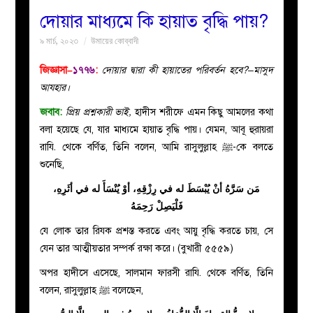
দোয়ার মাধ্যমে কি হায়াত বৃদ্ধি পায়?
বয়ান
৯ মার্চ, ২০২৩
উমায়ের কোব্বাদী
নারীদের
জিজ্ঞাসা–
১৭৭৬
:
দোয়ার দ্বারা কী হায়াতের পরিবর্তন হবে?–মাসুদ
আযহার।
পাতা
জবাব:
প্রিয় প্রশ্নকারী ভাই,
হাদীস শরীফে এমন কিছু আমলের কথা
বলা হয়েছে যে, যার মাধ্যমে হায়াত বৃদ্ধি পায়। যেমন, আবূ হুরায়রা
ইসলাহী
রাযি. থেকে বর্ণিত, তিনি বলেন, আমি রাসুলুল্লাহ ﷺ-কে বলতে
শুনেছি,
মজলিস
مَن سَرَّهُ أنْ يُبْسَطَ له في رِزْقِهِ، أوْ يُنْسَأَ له في أثَرِهِ،
فَلْيَصِلْ رَحِمَهُ
প্রশ্ন
যে লোক তার রিযক প্রশস্ত করতে এবং আয়ু বৃদ্ধি করতে চায়, সে
করুন
যেন তার আত্মীয়তার সম্পর্ক রক্ষা করে। (বুখারী ৫৫৫৯)
অপর হাদীসে এসেছে, সালমান ফারসী রাযি. থেকে বর্ণিত, তিনি
বলেন, রাসুলুল্লাহ ﷺ বলেছেন,