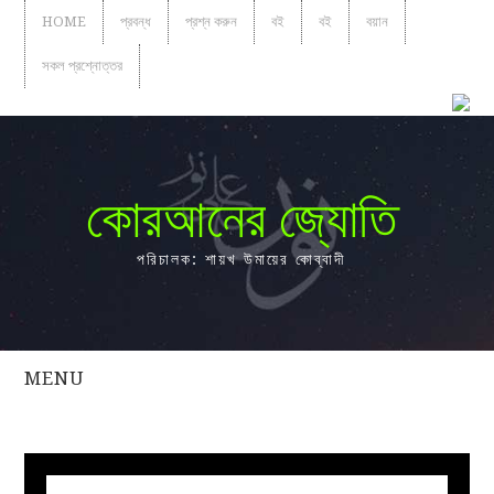
HOME
প্রবন্ধ
প্রশ্ন করুন
বই
বই
বয়ান
সকল প্রশ্নোত্তর
কোরআনের জ্যোতি
পরিচালক: শায়খ উমায়ের কোব্বাদী
MENU
সকল
প্রশ্নোত্তর
প্রবন্ধ