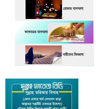
রোজার মাসআলা
জাকাতের মাসআলা
নারীদের জিজ্ঞাসা