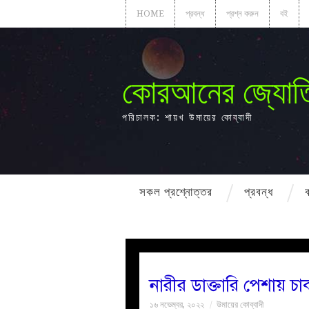
HOME
প্রবন্ধ
প্রশ্ন করুন
বই
কোরআনের জ্যোত
পরিচালক: শায়খ উমায়ের কোব্বাদী
সকল প্রশ্নোত্তর
প্রবন্ধ
নারীর ডাক্তারি পেশায় চ
১৬ নভেম্বর, ২০২২
উমায়ের কোব্বাদী