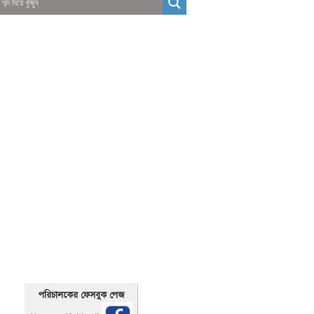
01325466920
1325466920
পরিচালকের ফেসবুক পেজ