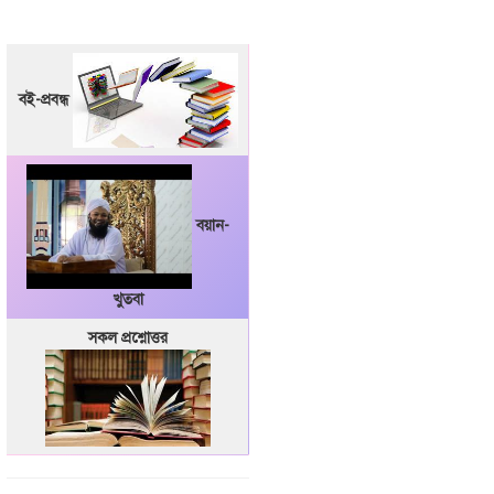
বই-প্রবন্ধ
বয়ান-
খুতবা
সকল প্রশ্নোত্তর