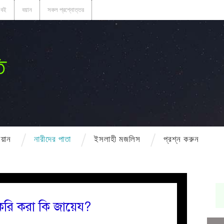
বই
বয়ান
সকল প্রশ্নোত্তর
ি
বয়ান
নারীদের পাতা
ইসলাহী মজলিস
প্রশ্ন করুন
াকরি করা কি জায়েয?