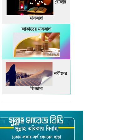
রোজার
মাসআলা
জাকাতের মাসআলা
নারীদের
জিজ্ঞাসা