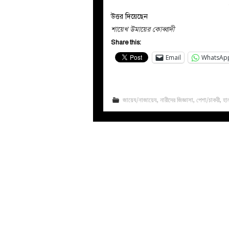
উত্তর দিয়েছেন
শায়েখ উমায়ের কোব্বাদী
Share this:
Email
WhatsAp
জায়েয/নাজায়েয
,
নারীদের জিজ্ঞাসা
,
পেশা/চাকরী
,
হা