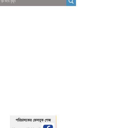
01325466920
1325466920
পরিচালকের ফেসবুক পেজ