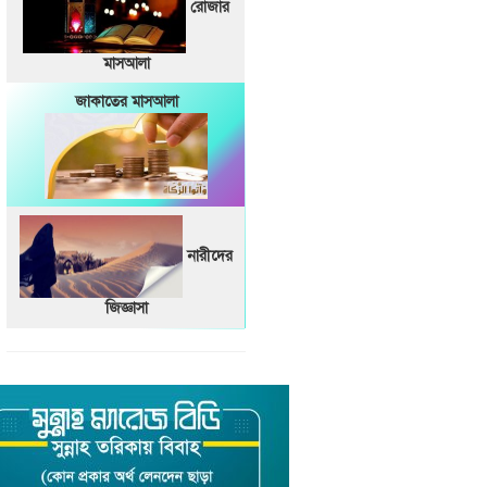
রোজার
মাসআলা
জাকাতের মাসআলা
নারীদের
জিজ্ঞাসা