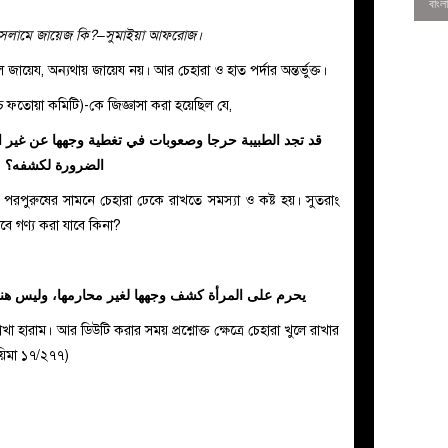
শা ইসলামে জায়েজ কি?–সুমাইয়া আফরোজ।
কলে জায়েয, অন্যথায় জায়েয নয়। আর চেহারা ও হাত পর্দার অন্তর্ভুক্ত।
চ্চ ফতোয়া কমিটি)-কে জিজ্ঞাসা করা হয়েছিল যে,
قد تجد الطبيبة حرجا وصعوبات في تغطية وجهها عن غير الم
الضرورة لكشفه‏؟‏
ময় পরপুরুষের সামনে চেহারা ঢেকে রাখতে সমস্যা ও কষ্ট হয়। সুতরাং
ে গণ্য করা যাবে কিনা?
‏ يحرم على المرأة كشف وجهها لغير محارمها، وليس 
0
া হারাম। আর ডিউটি করার সময় প্রশ্নোক্ত ক্ষেত্রে চেহারা খুলে রাখার
য়িমা ১৭/২৭৭)