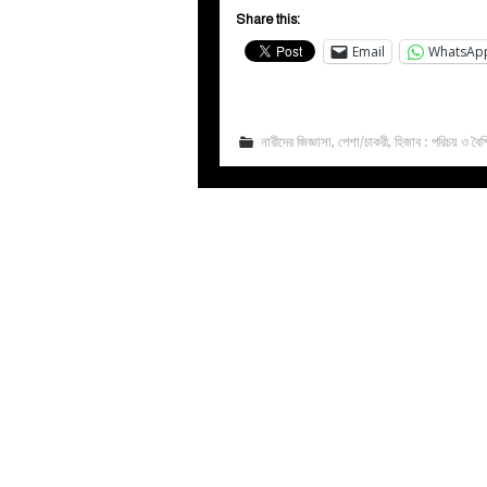
Share this:
Email
WhatsAp
নারীদের জিজ্ঞাসা
,
পেশা/চাকরী
,
হিজাব : পরিচয় ও বৈশিষ