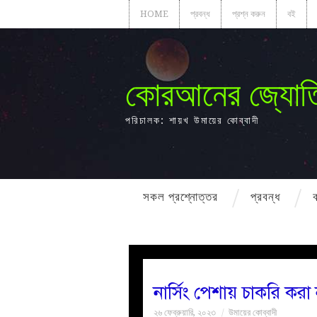
HOME
প্রবন্ধ
প্রশ্ন করুন
বই
কোরআনের জ্যোত
পরিচালক: শায়খ উমায়ের কোব্বাদী
সকল প্রশ্নোত্তর
প্রবন্ধ
নার্সিং পেশায় চাকরি করা
২৬ ফেব্রুয়ারি, ২০২৩
উমায়ের কোব্বাদী