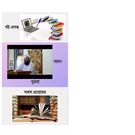
বই-প্রবন্ধ
বয়ান-
খুতবা
সকল প্রশ্নোত্তর