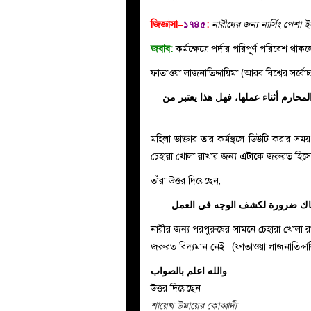
জিজ্ঞাসা–
১৭৪৫
:
নারীদের জন্য নার্সিং পে
জবাব:
কর্মক্ষেত্রে পর্দার পরিপূর্ণ পরিবেশ থা
ফাতাওয়া লাজনাতিদ্দায়িমা (আরব বিশ্বের সর্বো
حارم أثناء عملها، فهل هذا يعتبر من
মহিলা ডাক্তার তার কর্মস্থলে ডিউটি করার স
চেহারা খোলা রাখার জন্য এটাকে জরুরত হিসেব
তাঁরা উত্তর দিয়েছেন,
هناك ضرورة لكشف الوجه في العمل
নারীর জন্য পরপুরুষের সামনে চেহারা খোলা রাখ
জরুরত বিদ্যমান নেই। (ফাতাওয়া লাজনাতিদ্দা
والله اعلم بالصواب
উত্তর দিয়েছেন
শায়েখ উমায়ের কোব্বাদী