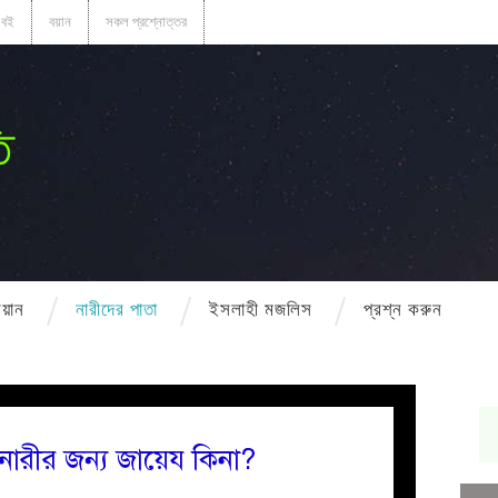
বই
বয়ান
সকল প্রশ্নোত্তর
ি
বয়ান
নারীদের পাতা
ইসলাহী মজলিস
প্রশ্ন করুন
 নারীর জন্য জায়েয কিনা?