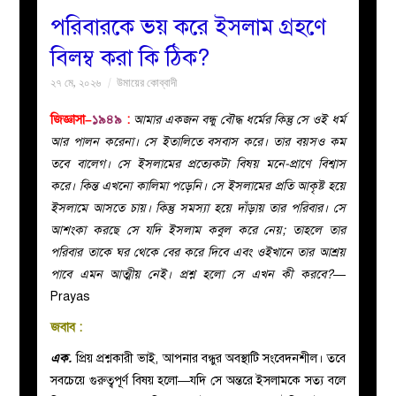
পরিবারকে ভয় করে ইসলাম গ্রহণে
বয়ান
বিলম্ব করা কি ঠিক?
২৭ মে, ২০২৬
উমায়ের কোব্বাদী
নারীদের
জিজ্ঞাসা–
১৯৪৯
:
আমার একজন বন্ধু বৌদ্ধ ধর্মের কিন্তু সে ওই ধর্ম
পাতা
আর পালন করেনা। সে ইতালিতে বসবাস করে। তার বয়সও কম
তবে বালেগ। সে ইসলামের প্রত্যেকটা বিষয় মনে-প্রাণে বিশ্বাস
ইসলাহী
করে। কিন্ত এখনো কালিমা পড়েনি। সে ইসলামের প্রতি আকৃষ্ট হয়ে
ইসলামে আসতে চায়। কিন্তু সমস্যা হয়ে দাঁড়ায় তার পরিবার। সে
মজলিস
আশংকা করছে সে যদি ইসলাম কবুল করে নেয়; তাহলে তার
পরিবার তাকে ঘর থেকে বের করে দিবে এবং ওইখানে তার আশ্রয়
প্রশ্ন
পাবে এমন আত্মীয় নেই। প্রশ্ন হলো সে এখন কী করবে?
—
Prayas
করুন
জবাব :
এক.
প্রিয় প্রশ্নকারী ভাই, আপনার বন্ধুর অবস্থাটি সংবেদনশীল। তবে
সবচেয়ে গুরুত্বপূর্ণ বিষয় হলো—যদি সে অন্তরে ইসলামকে সত্য বলে