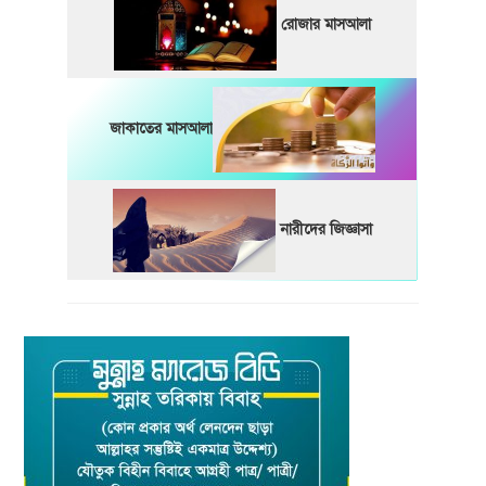
রোজার মাসআলা
জাকাতের মাসআলা
নারীদের জিজ্ঞাসা