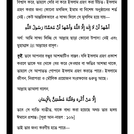
বিশ্বাস করে, তাহলে দেরি না করে ইসলাম গ্রহণ করা উচিত। ইসলাম
গ্রহণ করার জন্য কোনো মসজিদ, ইমাম বা বিশেষ অনুষ্ঠানের শর্ত
নেই। কেউ আন্তরিকভাবে এ সাক্ষ্য দিলে সে মুসলিম হয়ে যায়—
أَشْهَدُ أَنْ لَا إِلٰهَ إِلَّا اللَّهُ وَأَشْهَدُ أَنَّ مُحَمَّدًا رَسُولُ اللَّهِ
অর্থ: আমি সাক্ষ্য দিচ্ছি যে আল্লাহ ছাড়া কোনো উপাস্য নেই এবং
মুহাম্মাদ ﷺ আল্লাহর রাসূল।
দুই.
তবে আপনার বন্ধুর আশঙ্কাটিও বাস্তব। যদি ইসলাম গ্রহণ প্রকাশ
করলে তাকে ঘর থেকে বের করে দেওয়ার বা ক্ষতির আশঙ্কা থাকে,
তাহলে সে আপাতত গোপনে ইসলাম গ্রহণ করতে পারে। ইসলামে
জীবন, নিরাপত্তা ও মৌলিক প্রয়োজন সংরক্ষণের গুরুত্ব আছে।
আল্লাহ তাআলা বলেন,
إِلَّا مَنْ أُكْرِهَ وَقَلْبُهُ مُطْمَئِنٌّ بِالْإِيمَانِ
তবে সে ব্যক্তি ব্যতীত, যাকে বাধ্য করা হয়েছে অথচ তার হৃদয়
ঈমানে প্রশান্ত। [সূরা আন-নাহল : ১০৬]
তাই তার জন্য করণীয় হতে পারে—