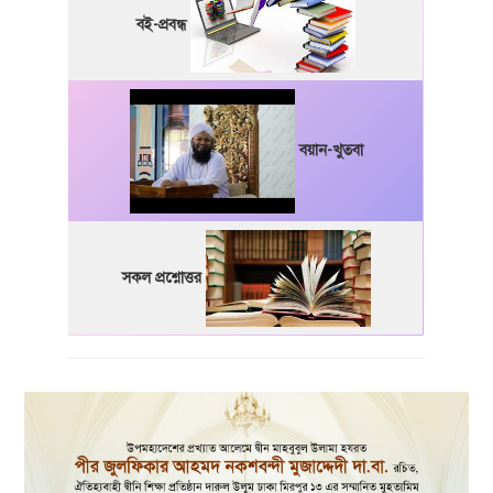
বই-প্রবন্ধ
বয়ান-খুতবা
সকল প্রশ্নোত্তর