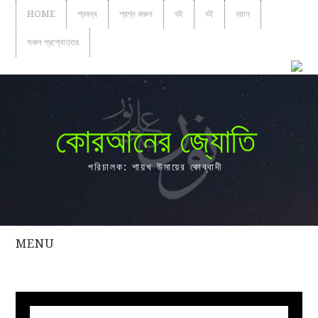
HOME
প্রবন্ধ
প্রশ্ন করুন
বই
বই
বয়ান
সকল প্রশ্নোত্তর
কোরআনের জ্যোতি
পরিচালক: শায়খ উমায়ের কোব্বাদী
MENU
সকল
প্রশ্নোত্তর
প্রবন্ধ