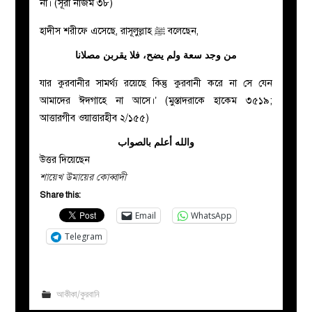
না। (সূরা নাজম ৩৮)
হাদীস শরীফে এসেছে, রাসূলুল্লাহ ﷺ বলেছেন,
من وجد سعة ولم يضح، فلا يقربن مصلانا
যার কুরবানীর সামর্থ্য রয়েছে কিন্তু কুরবানী করে না সে যেন
আমাদের ঈদগাহে না আসে।’ (মুস্তাদরাকে হাকেম ৩৫১৯;
আত্তারগীব ওয়াত্তারহীব ২/১৫৫)
والله أعلم بالصواب
উত্তর দিয়েছেন
শায়েখ উমায়ের কোব্বাদী
Share this:
Email
WhatsApp
Telegram
আকীকা/কুরবানি