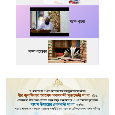
বয়ান-খুতবা
সকল প্রশ্নোত্তর