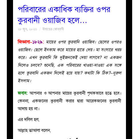
পরিবারের একাধিক ব্যক্তির ওপর
বয়ান
কুরবানী ওয়াজিব হলে…
২৮ জুন, ২০২৩
উমায়ের কোব্বাদী
নারীদের
জিজ্ঞাসা–
১৮২৯
:
মায়ের ওপর কুরবানি ওয়াজিব। ছেলের ওপরও
পাতা
ওয়াজিব। ছেলে ইনকাম করে মায়ের হাতে দেয়। মা সংসারে খরচ
করে। এখন কুরবানি কি দুইজনকেই দেয়া লাগবে? না একজন
ইসলাহী
দিলেও চলবে? শুনেছি, এক পরিবারের খাওয়া-দাওয়া এক সঙ্গে
হলে কুরবানি একজন দিলেই হয়ে যায়? কথাটা কি ঠিক?–নুরুল
মজলিস
ইসলাম।
প্রশ্ন
জবাব:
আপনার ও আপনার মায়ের কুরবানী পৃথকভাবে হতে হবে।
কেননা, একজনের কুরবানী করার দ্বারা আরেকজনের কুরবানী
করুন
আদায় হয় না।
এর দলিল হল,
আল্লাহ তাআলা বলেন,