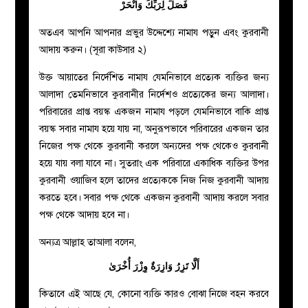
فَصَلِّ لِرَبِّكَ وَانْحَرْ
অতএব আপনি আপনার প্রভুর উদ্দেশ্যে নামায পড়ুন এবং কুরবানী
আদায় করুন। (সূরা কাউসার ২)
উক্ত আয়াতের নির্দেশিত নামায যেমনিভাবে প্রত্যেক ব্যক্তির জন্য
আলাদা তেমনিভাবে কুরবানীর নির্দেশও প্রত্যেকের জন্য আলাদা।
পরিবারের প্রাপ্ত বয়স্ক একজন নামায পড়লে যেমনিভাবে বাকি প্রাপ্ত
বয়স্ক সবার নামায হয়ে যায় না, অনুরূপভাবে পরিবারের একজন তার
নিজের পক্ষ থেকে কুরবানী করলে অন্যদের পক্ষ থেকেও কুরবানী
হয়ে যায় বলা যাবে না। সুতরাং এক পরিবারে একাধিক ব্যক্তির উপর
কুরবানী ওয়াজিব হলে তাদের প্রত্যেককে নিজ নিজ কুরবানী আদায়
করতে হবে। সবার পক্ষ থেকে একজন কুরবানী আদায় করলে সবার
পক্ষ থেকে আদায় হবে না।
অন্যত্র আল্লাহ তাআলা বলেন,
أَلَّا تَزِرُ وَازِرَةٌ وِزْرَ أُخْرَىٰ
কিতাবে এই আছে যে, কোনো ব্যক্তি কারও বোঝা নিজে বহন করবে