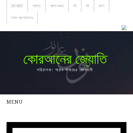
HOME
প্রবন্ধ
প্রশ্ন করুন
বই
বই
বয়ান
সকল প্রশ্নোত্তর
কোরআনের জ্যোতি
পরিচালক: শায়খ উমায়ের কোব্বাদী
MENU
সকল
প্রশ্নোত্তর
প্রবন্ধ