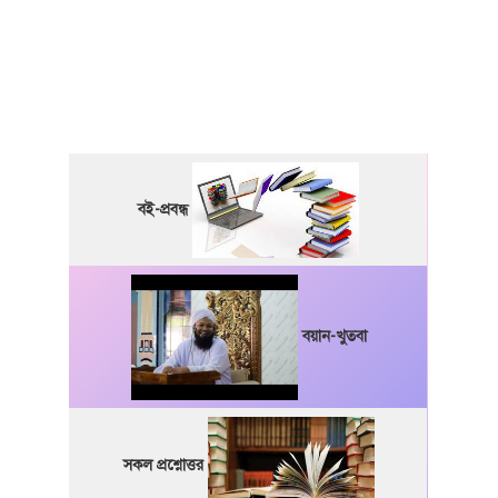
বই-প্রবন্ধ
বয়ান-খুতবা
সকল প্রশ্নোত্তর