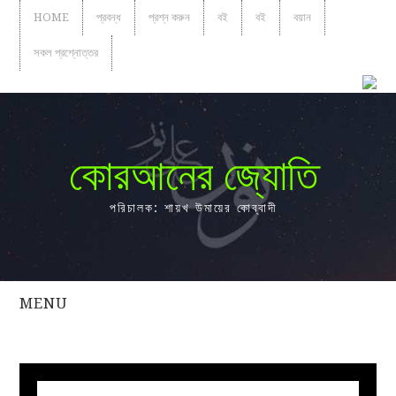
HOME
প্রবন্ধ
প্রশ্ন করুন
বই
বই
বয়ান
সকল প্রশ্নোত্তর
কোরআনের জ্যোতি
পরিচালক: শায়খ উমায়ের কোব্বাদী
MENU
সকল
প্রশ্নোত্তর
প্রবন্ধ