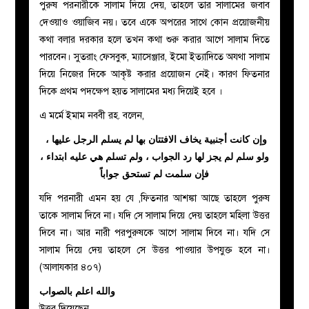
পুরুষ পরনারীকে সালাম দিয়ে দেয়, তাহলে তার সালামের জবাব
দেওয়াও ওয়াজিব নয়। তবে একে অপরের সাথে কোন প্রয়োজনীয়
কথা বলার দরকার হলে তখন কথা শুরু করার আগে সালাম দিতে
পারবেন। সুতরাং ফেসবুক, ম্যাসেঞ্জার, ইমো ইত্যাদিতে অযথা সালাম
দিয়ে নিজের দিকে আকৃষ্ট করার প্রয়োজন নেই। কারণ ফিতনার
দিকে প্রথম পদক্ষেপ হয়ত সালামের মধ্য দিয়েই হবে ।
এ মর্মে ইমাম নববী রহ. বলেন,
وإن كانت أجنبية يخاف الافتتان بها لم يسلم الرجل عليها ،
ولو سلم لم يجز لها رد الجواب ، ولم تسلم هي عليه ابتداء ،
فإن سلمت لم تستحق جواباً
যদি পরনারী এমন হয় যে ,ফিতনার আশঙ্কা আছে তাহলে পুরুষ
তাকে সালাম দিবে না। যদি সে সালাম দিয়ে দেয় তাহলে মহিলা উত্তর
দিবে না। আর নারী পরপুরুষকে আগে সালাম দিবে না। যদি সে
সালাম দিয়ে দেয় তাহলে সে উত্তর পাওয়ার উপযুক্ত হবে না।
(আলাযকার ৪০৭)
والله اعلم بالصواب
উত্তর দিয়েছেন