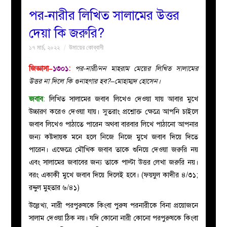
পর-নারীর লিখিত সালামের উত্তর
বয়ান
দেয়া কি জরুরি?
১৭ মার্চ, ২০২২
উমায়ের কোব্বাদী
নারীদের
জিজ্ঞাসা–
১৩০১
:
পর-নারী/নন মাহরাম মেয়ের লিখিত সালামের
পাতা
উত্তর না দিলে কি গুনাহগার হব?–মোহাম্মদ হোসেন।
জবাব
:
লিখিত সালামের জবাব লিখেও দেওয়া যায় আবার মুখে
ইসলাহী
উচ্চারণ করেও দেওয়া যায়। সুতরাং প্রশ্নোক্ত ক্ষেত্রে আপনি চাইলে
জবাব লিখেও পাঠাতে পারেন অথবা বারবার লিখে পাঠানো আপনার
মজলিস
জন্য কষ্টদায়ক মনে হলে নিজে নিজে মুখে জবাব দিয়ে দিতে
পারেন। এক্ষেত্রে মৌখিক জবাব তাকে শুনিয়ে দেওয়া জরুরি নয়
প্রশ্ন
এবং সালামের জবাবের জন্য তাকে পাল্টা উত্তর লেখা জরুরি নয়।
বরং একাকী মুখে জবাব দিয়ে দিলেই হবে। (ফয়যুল কাদীর ৪/৩১;
করুন
রদ্দুল মুহতার ৬/৪১)
উল্লেখ্য, নারী পরপুরুষকে কিংবা পুরুষ পরনারীকে বিনা প্রয়োজনে
সালাম দেওয়া ঠিক নয়। যদি কোনো নারী কোনো পরপুরুষকে কিংবা