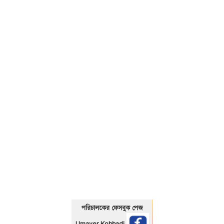
01325466920
পরিচালকের ফেসবুক পেজ
Umayer Kobbadi