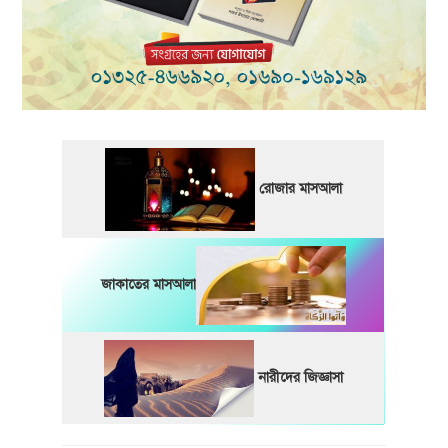
রোজার মাসআলা
জাকাতের মাসআলা
নারীদের জিজ্ঞাসা