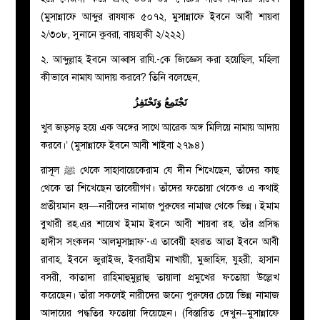
(মুসান্নাফে আব্দুর রাযযাক ৫০৭২, মুসান্নাফে ইবনে আবী শায়বা
২/৩০৮, সুনানে কুবরা, বায়হাকী ২/২২২)
২. আব্দুল্লাহ ইবনে আব্বাস রাযি.-কে জিজ্ঞেস করা হয়েছিল, মহিলা
কীভাবে নামায আদায় করবে? তিনি বলেছেন,
تَجْتَمِعُ وَتَحْتَفِزُ
খুব জড়সড় হয়ে এক অঙ্গের সাথে আরেক অঙ্গ মিলিয়ে নামায় আদায়
করবে।’ (মুসান্নাফে ইবনে আবী শাইবা ২৭৯৪)
রাসূল ﷺ থেকে সাহাবায়েকেরাম যে দীন শিখেছেন, তাঁদের কাছ
থেকে তা শিখেছেন তাবেয়ীগণ। তাঁদের ফতোয়া থেকেও এ কথাই
প্রতীয়মান হয়—নারীদের নামাজ পুরুষের নামাজ থেকে ভিন্ন। ইমাম
বুখারী রহ.এর শায়েখ ইমাম ইবনে আবী শায়বা রহ. তাঁর প্রসিদ্ধ
হাদীস সংকলন ‘আলমুসান্নাফ’-এ তাবেয়ী হযরত আতা ইবনে আবী
রাবাহ, ইবনে জুরাইজ, ইবরাহীম নাখায়ী, মুজাহিদ, যুহরী, হাসান
বসরী, কাতাদা রাহিমাহুমুল্লাহু তায়ালা প্রমুখের ফতোয়া উল্লেখ
করেছেন। তাঁরা সকলেই নারীদের জন্যে পুরুষের চেয়ে ভিন্ন নামাজ
আদায়ের পদ্ধতির ফতোয়া দিয়েছেন। (বিস্তারিত দেখুন–মুসান্নাফে