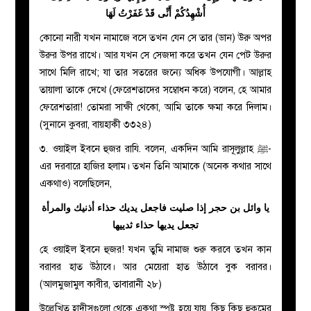
أُشْهِدُكُمْ أَنِّى قَدْ غَفَرْتُ لَهَا
কোনো নারী যখন নামাজে বসে তখন যেন সে তার (ডান) উরু অপর
উরুর উপর রাখে। আর যখন সে সেজদা করে তখন যেন পেট উরুর
সাথে মিলি রাখে; যা তার সতরের জন্যে অধিক উপযোগী। আল্লাহ
তায়ালা তাকে দেখে (ফেরেশতাদের সম্বোধন করে) বলেন, হে আমার
ফেরেশতারা! তোমরা সাক্ষী থেকো, আমি তাকে ক্ষমা করে দিলাম।
(সুনানে কুবরা, বায়হাকী ৩৩২৪)
৩. ওয়াইল ইবনে হুজর রাযি. বলেন, একদিন আমি রাসূলুল্লাহ ﷺ-
এর দরবারে হাজির হলাম। তখন তিনি আমাকে (অনেক কথার সাথে
একথাও) বলেছিলেন,
يا وائل بن حجر إذا صليت فاجعل يديك حذاء أذنيك والمرأة
تجعل يديها حذاء ثدييها
হে ওয়াইল ইবনে হুজর! যখন তুমি নামাজ শুরু করবে তখন কান
বরাবর হাত উঠাবে। আর মেয়েরা হাত উঠাবে বুক বরাবর।
(আলমুজামুল কাবীর, তাবারানী ২৮)
উল্লেখিত হাদীসগুলো থেকে একথা স্পষ্ট হয়ে যায়, কিছু কিছু হুকুমের