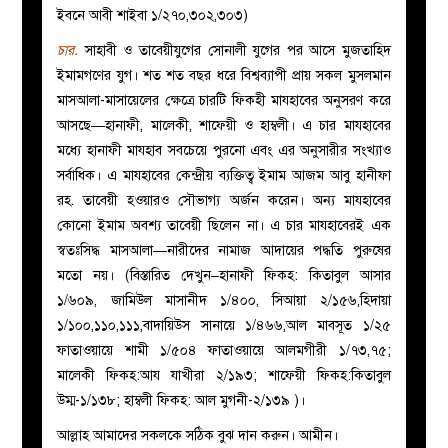
ইবনে আবী শাইবা ১/২৭০,৩০২,৩০৩)
চার.
সাহাবী ও তাবেয়ীযুগের সোনালী যুগের পর আসে মুজতাহিদ
ইমামগণের যুগ। শত শত বছর ধরে বিশ্বব্যাপী প্রায় সকল মুসলমান
মাসআলা-মাসায়েলের ক্ষেত্রে চারটি ফিকহী মাযহাবের অনুসরণ করে
আসছে—হানাফী, মালেকী, শাফেয়ী ও হাম্বলী। এ চার মাযহাবের
মধ্যে হানাফী মাযহাব সবচেয়ে পুরনো এবং এর অনুসারীর সংখ্যাও
সর্বাধিক। এ মাযহাবের কেন্দ্রীয় ব্যক্তিত্ব ইমাম আজম আবু হানীফা
রহ. তাবেয়ী হওয়ারও সৌভাগ্য অর্জন করেন। অন্য মাযহাবের
কোনো ইমাম অবশ্য তাবেয়ী ছিলেন না। এ চার মাযহাবেরই এক
স্বতঃসিদ্ধ মাসআলা—নারীদের নামাজ আদায়ের পদ্ধতি পুরুষের
মতো নয়। (বিস্তারিত দেখুন–হানাফী ফিকহ: কিতাবুল আসার
১/৬০৯, জামিউল মাসানীদ ১/৪০০, সিআয়া ২/১৫৬,হিদায়া
১/১০০,১১০,১১১,বাদায়িউস সানায়ে ১/৪৬৬,আল মাবসূত ১/২৫
ফাতাওয়ায়ে শামী ১/৫০৪ ফাতাওয়ায়ে আলমগীরী ১/৭৩,৭৫;
মালেকী ফিকহ:আয যাখীরা ২/১৯৩; শাফেয়ী ফিকহ:কিতাবুল
উম্ম-১/১৩৮; হাম্বলী ফিকহ: আল মুগনী-২/১৩৯ )।
আল্লাহ আমাদের সকলকে সঠিক বুঝ দান করুন। আমীন।