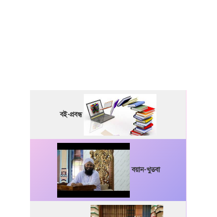
বই-প্রবন্ধ
বয়ান-খুতবা