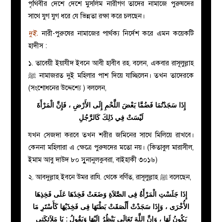
পৃথিবীর দেশে দেশে মুসলিম নারীগণ তাদের নামাজে পুরুষদের
সাথে যুগ যুগ ধরে যে ভিন্নতা রক্ষা করে চলছেন।
দুই.
নারী-পুরুষের নামাজের পার্থক্য নির্দেশ করে এমন কয়েকটি
হাদীস :
১. তাবেয়ী ইয়াযীদ ইবনে আবী হাবীব রহ. বলেন, একবার রাসূলুল্লাহ
ﷺ নামাজরত দুই মহিলার পাশ দিয়ে যাচ্ছিলেন। তখন তাদেরকে
(সংশোধনের উদ্দেশ্যে ) বললেন,
إِذَا سَجَدْتُمَا فَضُمَّا بَعْضَ اللَّحْمِ إِلَى الأَرْضِ ، فَإِنَّ الْمَرْأَةَ
لَيْسَتْ فِي ذَلِكَ كَالرَّجُلِ
যখন সেজদা করবে তখন শরীর জমিনের সাথে মিলিয়ে রাখবে।
কেননা মহিলারা এ ক্ষেত্রে পুরুষদের মতো নয়। (কিতাবুল মারাসীল,
ইমাম আবু দাউদ ৮০ সুুনানুলকুবরা, বাইহাকী ৩০১৬)
২. আবদুল্লাহ ইবনে উমর রাযি. থেকে বর্ণিত, রাসূলুল্লাহ ﷺ বলেছেন,
إِذَا جَلَسْتِ الْمَرْأَةُ فِى الصَّلاَةِ وَضَعَتْ فَخِذَهَا عَلَى فَخِذِهَا
الأُخْرَى ، وَإِذَا سَجَدْتْ أَلْصَقَتْ بَطْنَهَا فِى فَخِذَيْهَا كَأَسْتَرِ مَا
يَكُونُ لَهَا ، وَإِنَّ اللَّهَ تَعَالَى يَنْظُرُ إِلَيْهَا وَيَقُولُ : يَا مَلاَئِكَتِى