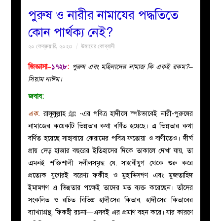
পুরুষ ও নারীর নামাযের পদ্ধতিতে
বয়ান
কোন পার্থক্য নেই?
২০ ফেব্রুয়ারি, ২০২৩
উমায়ের কোব্বাদী
নারীদের
জিজ্ঞাসা–
১৭২৮
:
পুরুষ এবং মহিলাদের নামাজ কি একই রকম?–
পাতা
সিয়াম নাঈম।
জবাব:
ইসলাহী
এক.
রাসূলুল্লাহ ﷺ -এর পবিত্র হাদীসে স্পষ্টভাবেই নারী-পুরুষের
মজলিস
নামাজের কয়েকটি ভিন্নতার কথা বর্ণিত হয়েছে। এ ভিন্নতার কথা
বর্ণিত হয়েছে সাহাবায়ে কেরামের পবিত্র ফতোয়া ও বাণীতেও। দীর্ঘ
প্রশ্ন
প্রায় দেড় হাজার বছরের ইতিহাসের দিকে তাকালে দেখা যায়, তা
এমনই শক্তিশালী দলীলসমৃদ্ধ যে, সাহাবীযুগ থেকে শুরু করে
করুন
প্রত্যেক যুগেরই বরেণ্য ফকীহ ও মুহাদ্দিসগণ এবং মুজতাহিদ
ইমামগণ এ ভিন্নতার পক্ষেই তাদের মত ব্যক্ত করেছেন। তাঁদের
সংকলিত ও রচিত বিভিন্ন হাদীসের কিতাব, হাদীসের কিতাবের
ব্যাখ্যাগ্রন্থ, ফিকহী রচনা—এসবই এর প্রমাণ বহন করে। যার কারণে