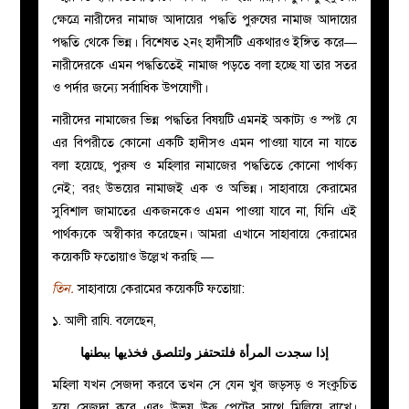
ক্ষেত্রে নারীদের নামাজ আদায়ের পদ্ধতি পুরুষের নামাজ আদায়ের
পদ্ধতি থেকে ভিন্ন। বিশেষত ২নং হাদীসটি একথারও ইঙ্গিত করে—
নারীদেরকে এমন পদ্ধতিতেই নামাজ পড়তে বলা হচ্ছে যা তার সতর
ও পর্দার জন্যে সর্বাাধিক উপযোগী।
নারীদের নামাজের ভিন্ন পদ্ধতির বিষয়টি এমনই অকাট্য ও স্পষ্ট যে
এর বিপরীতে কোনো একটি হাদীসও এমন পাওয়া যাবে না যাতে
বলা হয়েছে, পুরুষ ও মহিলার নামাজের পদ্ধতিতে কোনো পার্থক্য
নেই; বরং উভয়ের নামাজই এক ও অভিন্ন। সাহাবায়ে কেরামের
সুবিশাল জামাতের একজনকেও এমন পাওয়া যাবে না, যিনি এই
পার্থক্যকে অস্বীকার করেছেন। আমরা এখানে সাহাবায়ে কেরামের
কয়েকটি ফতোয়াও উল্লেখ করছি —
তিন.
সাহাবায়ে কেরামের কয়েকটি ফতোয়া:
১. আলী রাযি. বলেছেন,
إذا سجدت المرأة فلتحتفز ولتلصق فخذيها ببطنها
মহিলা যখন সেজদা করবে তখন সে যেন খুব জড়সড় ও সংকুচিত
হয়ে সেজদা করে এবং উভয় উরু পেটের সাথে মিলিয়ে রাখে।