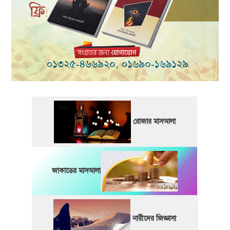
রোজার মাসআলা
জাকাতের মাসআলা
নারীদের জিজ্ঞাসা