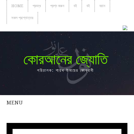
HOME
প্রবন্ধ
প্রশ্ন করুন
বই
বই
বয়ান
সকল প্রশ্নোত্তর
কোরআনের জ্যোতি
পরিচালক: শায়খ উমায়ের কোব্বাদী
MENU
সকল
প্রশ্নোত্তর
প্রবন্ধ