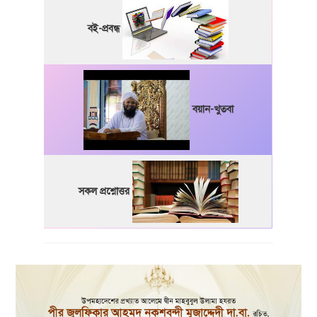
বই-প্রবন্ধ
বয়ান-খুতবা
সকল প্রশ্নোত্তর