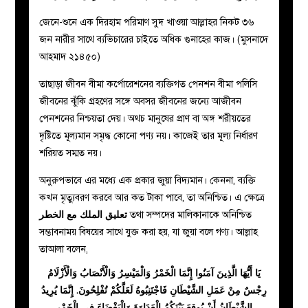
জেনে-শুনে এক দিরহাম পরিমাণ সুদ খাওয়া আল্লাহর নিকট ৩৬
জন নারীর সাথে ব্যভিচারের চাইতে অধিক গুনাহের কাজ। (মুসনাদে
আহমাদ ২১৪৫০)
তাছাড়া জীবন বীমা কর্পোরেশনের ব্যক্তিগত পেনশন বীমা পলিসি
জীবনের ঝুঁকি গ্রহণের সঙ্গে অবসর জীবনের জন্যে আজীবন
পেনশনের নিশ্চয়তা দেয়। অথচ মানুষের প্রাণ বা অঙ্গ শরীয়তের
দৃষ্টিতে মূল্যমান সমৃদ্ধ কোনো পণ্য নয়। কাজেই তার মূল্য নির্ধারণ
শরিয়ত সম্মত নয়।
অনুরুপভাবে এর মধ্যে এক প্রকার জুয়া বিদ্যমান। কেননা, ব্যক্তি
কখন মৃত্যুবরণ করবে আর কত টাকা পাবে, তা অনিশ্চিত। এ ক্ষেত্রে
تعليق الملك مع الخطر
তথা সম্পদের মালিকানাকে অনিশ্চিত
সম্ভাবনাময় বিষয়ের সাথে যুক্ত করা হয়, যা জুয়া বলে গণ্য। আল্লাহ
তাআলা বলেন,
يَا أَيُّهَا الَّذِينَ آمَنُوا إِنَّمَا الْخَمْرُ وَالْمَيْسِرُ وَالْأَنْصَابُ وَالْأَزْلَامُ
رِجْسٌ مِنْ عَمَلِ الشَّيْطَانِ فَاجْتَنِبُوهُ لَعَلَّكُمْ تُفْلِحُونَ. إِنَّمَا يُرِيدُ
الشَّيْطَانُ أَنْ يُوقِعَ بَيْنَكُمُ الْعَدَاوَةَ وَالْبَغْضَاءَ فِي الْخَمْرِ