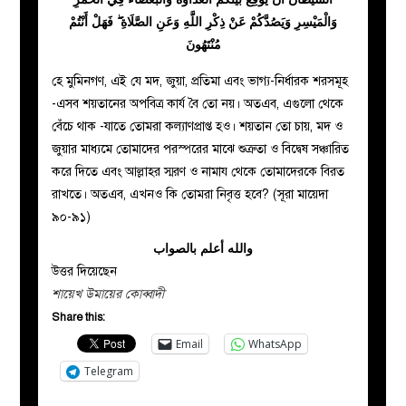
وَالْمَيْسِرِ وَيَصُدَّكُمْ عَنْ ذِكْرِ اللَّهِ وَعَنِ الصَّلَاةِ ۖ فَهَلْ أَنْتُمْ
مُنْتَهُونَ
হে মুমিনগণ, এই যে মদ, জুয়া, প্রতিমা এবং ভাগ্য-নির্ধারক শরসমূহ
-এসব শয়তানের অপবিত্র কার্য বৈ তো নয়। অতএব, এগুলো থেকে
বেঁচে থাক -যাতে তোমরা কল্যাণপ্রাপ্ত হও। শয়তান তো চায়, মদ ও
জুয়ার মাধ্যমে তোমাদের পরস্পরের মাঝে শুত্রুতা ও বিদ্বেষ সঞ্চারিত
করে দিতে এবং আল্লাহর স্মরণ ও নামায থেকে তোমাদেরকে বিরত
রাখতে। অতএব, এখনও কি তোমরা নিবৃত্ত হবে? (সূরা মায়েদা
৯০-৯‌১)
والله أعلم بالصواب
উত্তর দিয়েছেন
শায়েখ উমায়ের কোব্বাদী
Share this:
Email
WhatsApp
Telegram