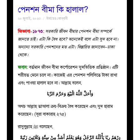
পেনশন বীমা কি হালাল?
বয়ান
২০ জুলাই, ২০২৩
উমায়ের কোব্বাদী
নারীদের
জিজ্ঞাসা–
১৮৭৩
:
সরকারি জীবন বীমার পেনশন বীমা সম্পর্কে
জানতে চাই। এটা কি বৈধ হবে? অনেকেই বলে এটা সুদ হবে না।
পাতা
অন্যান্য সরকারি পেনশনের মত এটা। বিস্তারিত জানাবেন–ঢাকা
থেকে।
ইসলাহী
জবাব:
বর্তমান জীবন বীমা কর্পোরেশন সুদভিত্তিক প্রতিষ্ঠান। এটি
শরীয়ত মেনে চলে না। কাজেই এর পেনশন পলিসিতে টাকা রাখা
মজলিস
এবং পাওয়া হালাল হবে না। আল্লাহ বলেন,
প্রশ্ন
وَأَحَلَّ اللَّهُ الْبَيْعَ وَحَرَّمَ الرِّبَا
অথচ আল্লাহ তাআলা ক্রয়-বিক্রয় বৈধ করেছেন এবং সুদ হারাম
করুন
করেছেন। (সূরা বাকারাহ ২৭৫)
রাসুলুল্লাহ ﷺ বলেছেন,
دِرْهَمٌ رِبًا يَأْكُلُهُ الرَّجُلُ وَهُوَ يَعْلَمُ أَشَدُّ مِنْ سِتَّةٍ وَثَلَاثِينَ زَنْيَةً