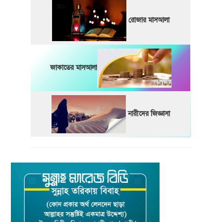
রোজার মাসআলা
জাকাতের মাসআলা
নারীদের জিজ্ঞাসা