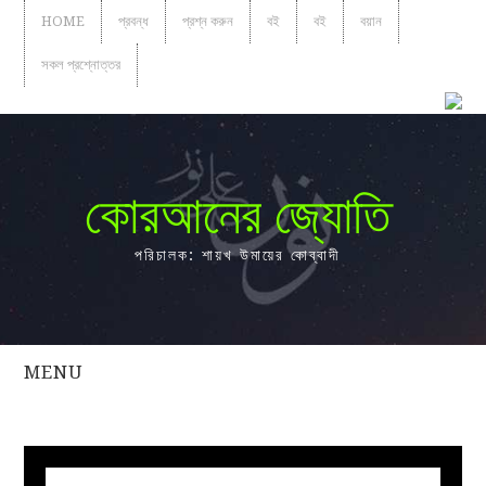
HOME
প্রবন্ধ
প্রশ্ন করুন
বই
বই
বয়ান
সকল প্রশ্নোত্তর
কোরআনের জ্যোতি
পরিচালক: শায়খ উমায়ের কোব্বাদী
MENU
সকল
প্রশ্নোত্তর
প্রবন্ধ