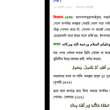
কি?
১৩ এপ্রিল, ২০২২
উমায়ের কোব্বাদী
জিজ্ঞাসা–
১৪৩৮
:
আসসালামুয়ালাইকুম, সম্মা
গেলে অপবিত্র অবস্থায় সেহরি খেলে পরে পবিত্
কিন্তু গোসল করে নি, গোসল না করেই সে
মেহেরবানি করে উত্তর দানে মর্জি হয়, ইনশাআল
জবাব:
عليكم السلام ورحمة الله وبركاته
যার ওপর গোসল ফরজ তিনি গোসল না করে স
মুমিনীন উম্মে সালামা রাযি. বর্ণনা করেন,
أهْلِهِ، ثُمَّ يَغْتَسِلُ، ويَصُومُ
সহবাসের ফলে না-পাকি অবস্থায় রাসূল ﷺ সুবহে সাদিক অতিক্রম করতেন, অত:পর গোসল করে রোজা রাখতেন।
(বুখারি ১৯২৫)
তবে মনে রাখতে হবে, বিনা ওজরে অপবিত্র অ
গোনাহ। (বাদায়ে ১/১৫১)
َلَاةُ فَكَأَنَّمَا وُتِرَ أَهْلَهُ وَمَالَهُ