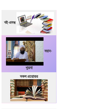
বই-প্রবন্ধ
বয়ান-
খুতবা
সকল প্রশ্নোত্তর