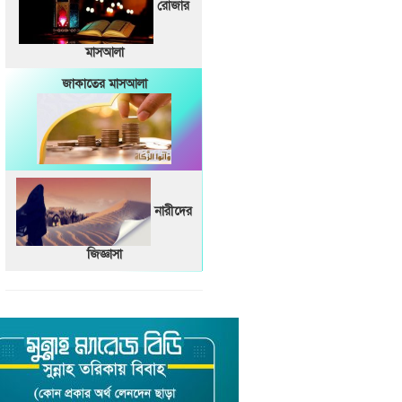
রোজার
মাসআলা
জাকাতের মাসআলা
নারীদের
জিজ্ঞাসা