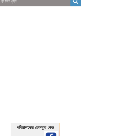
01325466920
1325466920
পরিচালকের ফেসবুক পেজ