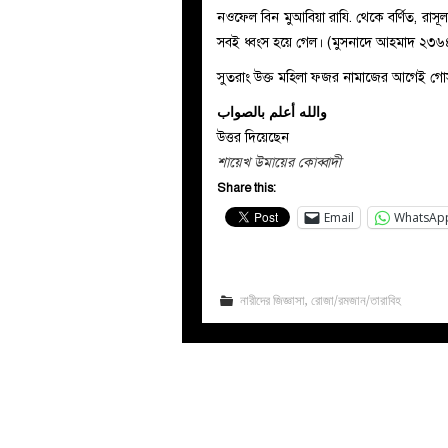
নওফেল বিন মুআবিয়া রাযি. থেকে বর্ণিত, রাসূল ﷺ বলেছেন, যার নামায ফউত হয়ে গেল, যেন তার পরিবার ও সম্
সবই ধ্বংস হয়ে গেল। (মুসনাদে আহমাদ ২৩
সুতরাং
উক্ত মহিলা ফজর নামাজের আগেই গো
والله أعلم بالصواب
উত্তর দিয়েছেন
শায়েখ উমায়ের কোব্বাদী
Share this:
Email
WhatsAp
নারীদের জিজ্ঞাসা
,
রোজা/রমজান/তারাবিহ