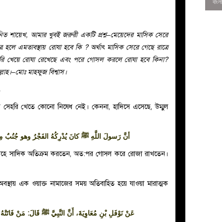
নিত শায়েখ, আমার খুবই জরুরী একটি প্রশ্ন–মেয়েদের মাসিক সেরে
র হলে এমতাবস্থায় রোযা হবে কি ? অর্থাৎ মাসিক সেরে গেছে রাত্রে
হরি খেয়ে রোযা রেখেছে এবং পরে গোসল করলে রোযা হবে কিনা?
্লাহ।–মোঃ মাহফুজ বিশ্বাস।
و
েহরি খেতে কোনো নিষেধ নেই। কেননা, হাদিসে এসেছে, উম্মুল
أنَّ رَسولَ اللَّهِ ﷺ كانَ يُدْرِكُهُ الفَجْرُ وهو جُنُبٌ مِن 
0
বস্থায় এক ওয়াক্ত নামাজের সময় অতিবাহিত হয়ে যাওয়া মারাত্মক
عَنْ نَوْفَلِ بْنِ مُعَاوِيَةَ، أَنَّ النَّبِيَّ ﷺ قَالَ: مَنْ فَاتَتْهُ الصّ