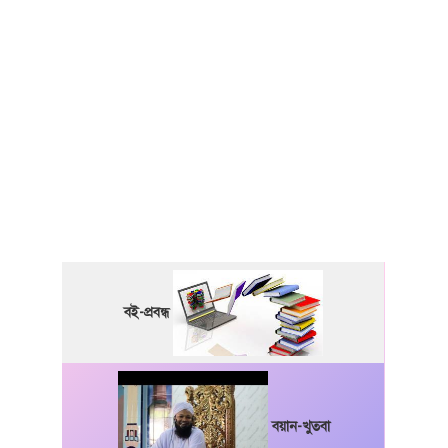
বই-প্রবন্ধ
বয়ান-খুতবা