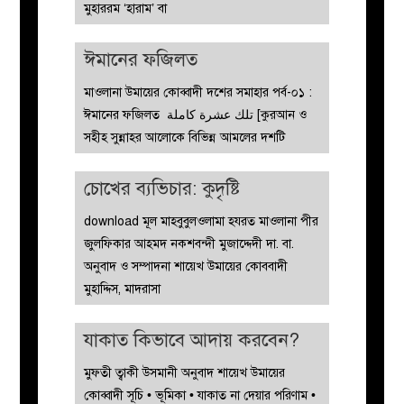
মুহাররম ‘হারাম’ বা
ঈমানের ফজিলত
মাওলানা উমায়ের কোব্বাদী দশের সমাহার পর্ব-০১ :
ঈমানের ফজিলত تلك عشرة كاملة [কুরআন ও
সহীহ সুন্নাহর আলোকে বিভিন্ন আমলের দশটি
চোখের ব্যভিচার: কুদৃষ্টি
download মূল মাহবুবুলওলামা হযরত মাওলানা পীর
জুলফিকার আহমদ নকশবন্দী মুজাদ্দেদী দা. বা.
অনুবাদ ও সম্পাদনা শায়েখ উমায়ের কোববাদী
মুহাদ্দিস, মাদরাসা
যাকাত কিভাবে আদায় করবেন?
মুফতী ত্বাকী উসমানী অনুবাদ শায়েখ উমায়ের
কোব্বাদী সূচি • ভূমিকা • যাকাত না দেয়ার পরিণাম •