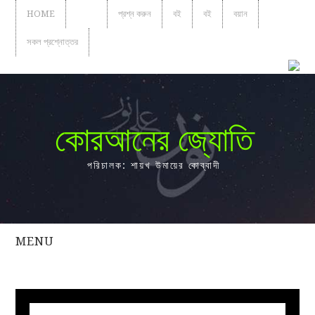
HOME
প্রবন্ধ
প্রশ্ন করুন
বই
বই
বয়ান
সকল প্রশ্নোত্তর
কোরআনের জ্যোতি
পরিচালক: শায়খ উমায়ের কোব্বাদী
MENU
সকল
প্রশ্নোত্তর
প্রবন্ধ