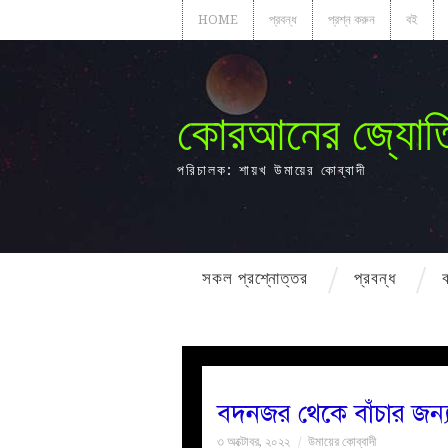
HOME
প্রবন্ধ
প্রশ্ন করুন
বই
কোরআনের জ্যোত
পরিচালক: শায়খ উমায়ের কোব্বাদী
সকল প্রশ্নোত্তর
প্রবন্ধ
বদনজর থেকে বাঁচার জন্য 
৩ অক্টোবর, ২০২২
উমায়ের কোব্বাদী