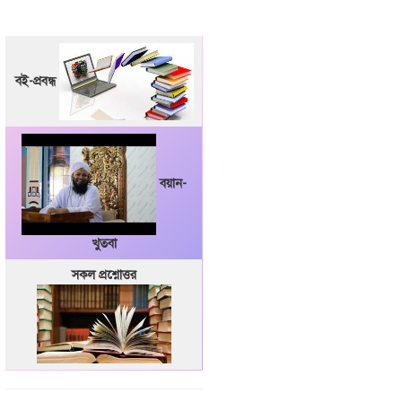
বই-প্রবন্ধ
বয়ান-
খুতবা
সকল প্রশ্নোত্তর