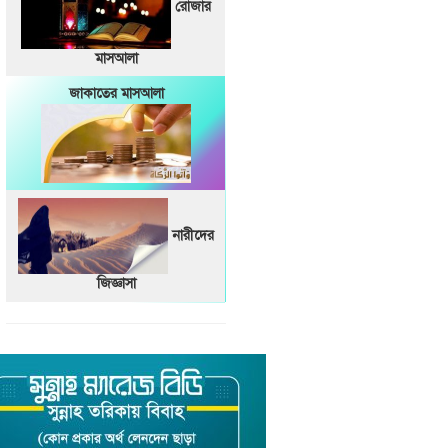
রোজার
মাসআলা
জাকাতের মাসআলা
নারীদের
জিজ্ঞাসা