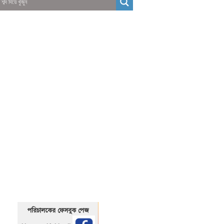
01325466920
1325466920
পরিচালকের ফেসবুক পেজ