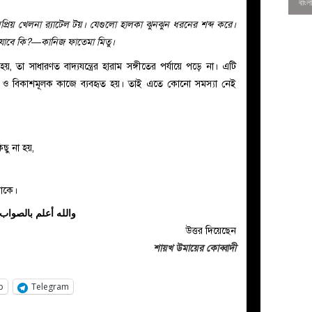
জনপ্রিয় খেলনা র‍্যাটেল টয়। যেগুলো হালকা ঝুনঝুন ধরনের শব্দ করে।
া যাবে কি?—কানিজ ফাতেমা মিতু।
য়, তা সাধারণত বাদ্যযন্ত্রের হারাম সঙ্গীতের পর্যায়ে পড়ে না। এটি
দন ও বিকাশমূলক কাজে ব্যবহৃত হয়। তাই এতে কোনো সমস্যা নেই
ু না হয়,
থাকে।
0
والله أعلم بالصواب
উত্তর দিয়েছেন
শায়খ উমায়ের কোব্বাদী
p
Telegram