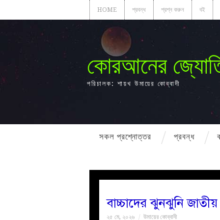
HOME
প্রবন্ধ
প্রশ্ন করুন
বই
কোরআনের জ্যোত
পরিচালক: শায়খ উমায়ের কোব্বাদী
সকল প্রশ্নোত্তর
প্রবন্ধ
বাচ্চাদের ঝুনঝুনি জাতী
২৫ মে, ২০২৬
উমায়ের কোব্বাদী