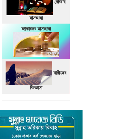
রোজার
মাসআলা
জাকাতের মাসআলা
নারীদের
জিজ্ঞাসা