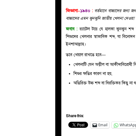
জিজ্ঞাসা–
১৯৪০
:
বর্তমানে বাচ্চাদের জন্য 
বাচ্চাদের এমন ঝুনঝুনি জাতীয় খেলনা দেওয়
জবাব :
র‍্যাটেল টয়ে যে হালকা ঝুনঝুন শব্দ হ
শিশুদের খেলনার স্বাভাবিক শব্দ, যা বিনো
ইনশাআল্লাহ।
তবে খেয়াল রাখতে হবে—
খেলনাটি যেন অশ্লীল বা আকীদাবিরোধী কিছ
শিশুর ক্ষতির কারণ না হয়,
অতিরিক্ত উচ্চ শব্দ বা বিরক্তিকর কিছু না 
Share this:
Email
WhatsAp