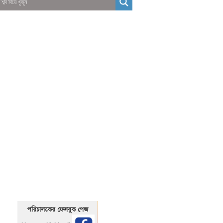
01325466920
1325466920
পরিচালকের ফেসবুক পেজ