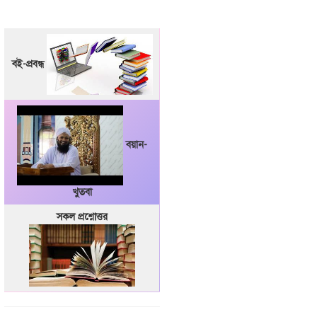
বই-প্রবন্ধ
বয়ান-
খুতবা
সকল প্রশ্নোত্তর