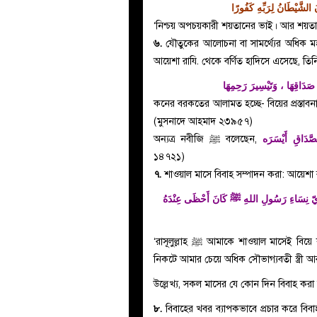
‘নিশ্চয় অপচয়কারী শয়তানের ভাই। আর শয়তান
৬.
যৌতুকের আলোচনা বা সামর্থ্যের অধিক মহরান
َ صَدَاقِهَا ، وَتَيْسِيرَ رَحِمِهَا
কনের বরকতের আলামত হচ্ছে- বিয়ের প্রস্তাব
(মুসনাদে আহমাদ ২৩৯৫৭)
صَّدَاقِ أَيْسَرَه
অন্যত্র নবীজি ﷺ বলেছেন,
১৪৭২১)
৭.
শাওয়াল মাসে বিবাহ সম্পাদন করা: আয়েশা 
 نِسَاءِ رَسُولِ اللهِ ﷺ كَانَ أَحْظَى عِنْدَهُ
‘রাসূলুল্লাহ ﷺ আমাকে শাওয়াল মাসেই বিয়ে করেছেন এবং শাওয়াল মাসেই আমার বাসর করেছেন। সুতরাং তার
নিকটে আমার চেয়ে অধিক সৌভাগ্যবতী স্ত্রী
উল্লেখ্য, সকল মাসের যে কোন দিন বিবাহ কর
৮.
বিবাহের খবর ব্যাপকভাবে প্রচার করে বিব