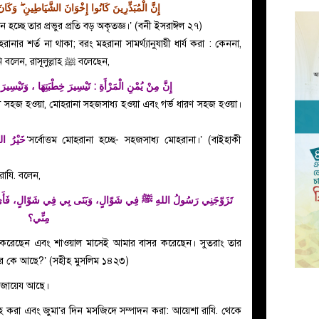
إِنَّ الْمُبَذِّرِينَ كَانُوا إِخْوَانَ الشَّيَاطِينِ ۖ وَكَانَ الشَّيْطَانُ لِرَبِّهِ كَفُورًا
 হচ্ছে তার প্রভুর প্রতি বড় অকৃতজ্ঞ।’ (বনী ইসরাঈল ২৭)
ার শর্ত না থাকা; বরং মহরানা সামর্থ্যানুযায়ী ধার্য করা : কেননা,
আয়েশা রাযি. থেকে বর্ণিত হাদিসে এসেছে, তিনি বলেন, রাসূলুল্লাহ ﷺ বলেছেন,
إِنَّ مِنْ يُمْنِ الْمَرْأَةِ : تَيْسِيرَ خِطْبَتِهَا ، وَتَيْسِير
না সহজ হওয়া, মোহরানা সহজসাধ্য হওয়া এবং গর্ভ ধারণ সহজ হওয়া।
خَيْرُ ال
‘সর্বোত্তম মোহরানা হচ্ছে- সহজসাধ্য মোহরানা।’ (বাইহাকী
রাযি. বলেন,
تَزَوّجَنِي رَسُولُ اللهِ ﷺ فِي شَوّالٍ، وَبَنَى بِي فِي شَوّالٍ، فَأَيّ
مِنِّي؟
 আর কে আছে?’ (সহীহ মুসলিম ১৪২৩)
া জায়েয আছে।
াহ করা এবং জুমা’র দিন মসজিদে সম্পাদন করা: আয়েশা রাযি. থেকে