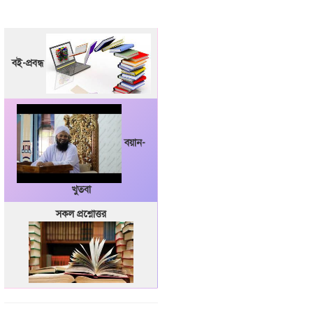
বই-প্রবন্ধ
বয়ান-
খুতবা
সকল প্রশ্নোত্তর