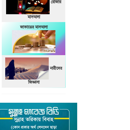
রোজার
মাসআলা
জাকাতের মাসআলা
নারীদের
জিজ্ঞাসা