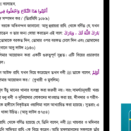
বর্ণিত হাদিসে এসেছে, তিনি বলেন, রাসূলুল্লাহ ﷺ বলেছেন,
أَعْلِنُوا هَذَا النِّكَاحَ وَاجْعَلُوهُ فِ
 সম্পাদন কর।’ (তিরমিযি ১০৮৯)
بَارَكَ اللَّهُ لَكَ ، وَبَارَكَ
 নবীজি ﷺ শুভেচ্ছা জানাতেন ও তার জন্য দোয়া করতেন এই বলে:
াহ তোমাকে বরকত দিন, তোমার ওপর বরকত ঢেলে দিন এবং তোমাদের
ুনানে আবু দাউদ ২১৩০)
িমার আয়োজন করা একটি গুরুত্বপূর্ণ সুন্নত। এটি বিয়ের প্রচারণার
মিল।
أَوْلِمْ
আনাস রাযি. থেকে বর্ণিত যে, আব্দুর রহমান বিন আউফ রাযি. যখন বিয়ে করেছেন তখন নবী ﷺ তাকে বলেন,
লিমার আয়োজন কর।’ (বুখারী ও মুসলিম)
ুব উঁচু মানের খানার ব্যবস্থা করা জরুরী নয়। বরং সামর্থ্যানুযায়ী খরচ
িমা শুধু ধনী ও দুনিয়াদার লোকদের দাওয়াত করা হয়, দীনদার ও গরীব-
ে হাদীসে নিকৃষ্টতম ওয়ালিমা বলে আখ্যায়িত করা হয়েছে। সুতরাং এ
ত থাকা উচিত। (আবু দাউদ ৩৭৫৪)
 বর্ণিত হয়েছে যে, তিনি বলেন, নবী ﷺ খায়বার ও মদিনার
নি সাফিয়্যা রাযি.-কে বিয়ে করেন। আমি মুসলমানদের সকলকে তাঁর