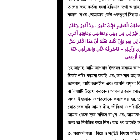
তাদের জন্য কর্তব্য হলো ইস্তিখারা তথা আল্লাহর
বলেন, ‘যখন তোমাদের কেউ গুরুত্বপূর্ণ সিদ্ধা
ْلِكَ الْعَظِيمِ فَإِنَّكَ تَقْدِرُ ، وَلاَ أَقْدِرُ وَتَعْلَمُ
، أَمْرَ خَيْرٌ لِي فِي دِينِي وَمَعَاشِي وَعَاقِبَةِ أَمْرِي
،  فِيهِ وَإِنْ كُنْتَ تَعْلَمُ أَنَّ هَذَا الأَمْرَ شَرٌّ
 وَآجِلِهِ – فَاصْرِفْهُ عَنِّي وَاصْرِفْنِي عَنْهُ
‌‘হে আল্লাহ, আমি আপনার ইলমের মাধ্যমে আ
নিকট শক্তি কামনা করছি এবং আপনার মহা অন
জ্ঞানবান, আমি জ্ঞানহীন এবং আপনি অদৃশ্য বিষয
বা বিষয়টি উল্লেখ করবেন) আপনার জ্ঞান ম
অথবা ইহলোক ও পরলোকে কল্যাণকর হয়, তবে 
মোতাবেক যদি আমার দীন, জীবিকা ও পরিণতি
আমার থেকে দূরে সরিয়ে রাখুন এবং আমাকেও
জন্য তা নির্ধারিত করে দিন। অত:পর তাতেই আ
৩.
পরামর্শ করা : বিয়ে ও সংশ্লিষ্ট বিষয়ে অভি