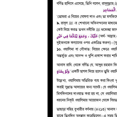
ي الْمَسَاجِدِ
‘তোমরা এ বিয়ের ঘোষণা দাও এবং তা মসজিদে
৯.
রাসূল ﷺ -র শেখানো অভিনন্দনের মাধ্যমে বরকে অভিনন্দন জানানো: আবু হুরায়রা রাযি. থেকে বর্ণিত যে, যখন
কেউ বিয়ে করত তখন
عَلَيْكَ ، وَجَمَعَ بَيْنَكُمَا فِي خَيْرٍ
(অর্থ- আল্ল
দুইজনকে কল্যাণের ওপর একত্রিত করুন)। (স
১০.
ওয়ালিমা বা বৌভাত: বিয়ের ক্ষেত্রে ওয়াল
অন্তর্ভুক্ত এবং আনন্দ ও খুশি প্রকাশ করার শা
وَلَوْ بِشَاةٍ
‘একটি ছাগল দিয়ে হলেও তুমি ওয়া
উল্লেখ্য, ওয়ালিমায় অতিরিক্ত ব্যয় করা কিংবা খ
করাই সুন্নাত আদায়ের জন্য যথেষ্ট। যে ওয়াল
মিসকিনদের দাওয়াত করা হয় না, সে ওয়ালিমাক
ধরনের নিকৃষ্ট ওয়ালিমার আয়োজন থেকে বির
তাছাড়া সহিহ বুখারীর বর্ণনায় (৪২১৩) আনাস রাযি. থেকে
মাঝে তিনদিন অবস্থান করেছিলেন। এ সময় তি