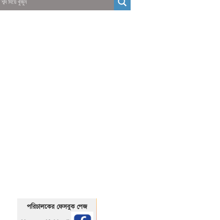
01325466920
1325466920
পরিচালকের ফেসবুক পেজ