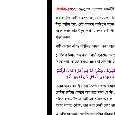
জিজ্ঞাসা–
১৩১৫
:
রাসুলুল্লাহ সাল্লাল্লাহু আল
জবাব:
প্রিয় ভাই,
বাস্তবতা হল, যে সমাজে বিয়
বিয়ে কঠিন হবে, সেই সমাজে ব্যভিচার সহজ হয়ে পড়বে। এজন
সহজ করার প্রতি উদ্বুদ্ধ করা। এরপর স্বামী
গ্রহণ করবে।
সংক্ষিপ্তভাবে এটাই নবীজির আদর্শ; এবার ধা
১.
বিয়ের নিয়ত শুদ্ধ করা : নারী-পুরুষের উভ
ْوَتَهُ ، وَيَكُونُ لَهُ فِيهِ أَجْرٌ ؟ قَالَ : أَرأَيْتُمْ
‘তোমাদের সবার স্ত্রীর যোনিতেও রয়েছে ছাদা
জৈবিক চাহিদা মেটাবে আর তার জন্য সে কি
চাহিদা হারাম উপায়ে মেটাতো তাহলে তার 
হালাল উপায়ে মেটায়, তার জন্য নেকী লেখা হ
২.
ইস্তিখারা করা : মুসলিম নর-নারীর জীবনে বি