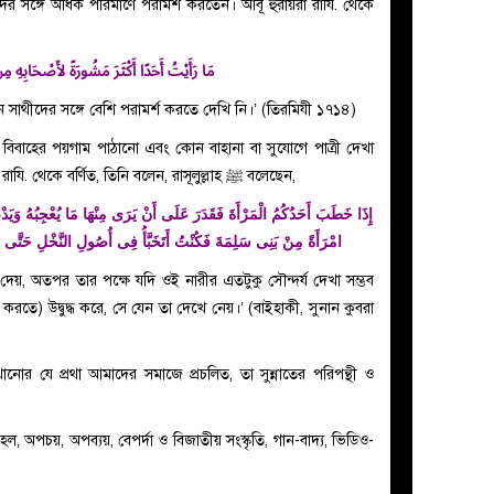
مَا رَأَيْتُ أَحَدًا أَكْثَرَ مَشُورَةً لأَصْحَابِه
্য কাউকে আপন সাথীদের সঙ্গে বেশি পরামর্শ করতে দেখি নি।’ (তিরমিযী ১৭১৪)
ে বিবাহের পয়গাম পাঠানো এবং কোন বাহানা বা সুযোগে পাত্রী দেখা
সম্ভব হলে, দেখে নেয়া: জাবের ইবন আবদুল্লাহ রাযি. থেকে বর্ণিত, তিনি বলেন, রাসূলুল্লাহ ﷺ বলেছেন,
إِذَا خَطَبَ أَحَدُكُمُ الْمَرْأَةَ فَقَدَرَ عَلَى أَنْ يَرَى مِنْهَا مَا يُعْجِبُهُ وَيَدْع
امْرَأَةً مِنْ بَنِى سَلِمَةَ فَكُنْتُ أَتَخَبَّأُ فِى أُصُولِ النَّخْلِ حَتَّى رَأ
 দেয়, অতপর তার পক্ষে যদি ওই নারীর এতটুকু সৌন্দর্য দেখা সম্ভব
 করতে) উদ্বুদ্ধ করে, সে যেন তা দেখে নেয়।’ (বাইহাকী, সুনান কুবরা
েখানোর যে প্রথা আমাদের সমাজে প্রচলিত, তা সুন্নাতের পরিপন্থী ও
, অপচয়, অপব্যয়, বেপর্দা ও বিজাতীয় সংস্কৃতি, গান-বাদ্য, ভিডিও-