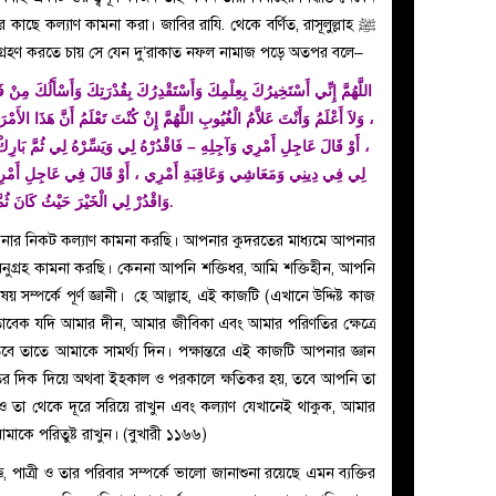
 কাছে কল্যাণ কামনা করা। জাবির রাযি. থেকে বর্ণিত, রাসূলুল্লাহ ﷺ
ন্ত গ্রহণ করতে চায় সে যেন দু’রাকাত নফল নামাজ পড়ে অতপর বলে–
اللَّهُمَّ إِنِّي أَسْتَخِيرُكَ بِعِلْمِكَ وَأَسْتَقْدِرُكَ بِقُدْرَتِكَ وَأَسْأَلُكَ مِنْ فَض
وَلاَ أَعْلَمُ وَأَنْتَ عَلاَّمُ الْغُيُوبِ اللَّهُمَّ إِنْ كُنْتَ تَعْلَمُ أَنَّ هَذَا ال
أَوْ قَالَ عَاجِلِ أَمْرِي وَآجِلِهِ – فَاقْدُرْهُ لِي وَيَسِّرْهُ لِي ثُمَّ بَارِكْ لِي
لِي فِي دِينِي وَمَعَاشِي وَعَاقِبَةِ أَمْرِي ، أَوْ قَالَ فِي عَاجِلِ أَمْرِي
وَاقْدُرْ لِي الْخَيْرَ حَيْثُ كَانَ ثُمَّ أَرْضِنِي.
পনার নিকট কল্যাণ কামনা করছি। আপনার কুদরতের মাধ্যমে আপনার
ুগ্রহ কামনা করছি।‌ কেননা আপনি শক্তিধর, আমি শক্তিহীন, আপনি
় সম্পর্কে পূর্ণ জ্ঞানী। হে আল্লাহ, এই কাজটি (এখানে উদ্দিষ্ট কাজ
োতাবেক যদি আমার দীন, আমার জীবিকা এবং আমার পরিণতির ক্ষেত্রে
তাতে আমাকে সামর্থ্য দিন। পক্ষান্তরে এই কাজটি আপনার জ্ঞান
র দিক দিয়ে অথবা ইহকাল ও পরকালে ক্ষতিকর হয়, তবে আপনি তা
 তা থেকে দূরে সরিয়ে রাখুন এবং কল্যাণ যেখানেই থাকুক, আমার
মাকে পরিতুষ্ট রাখুন। (বুখারী ১১৬৬)
জ্ঞ, পাত্রী ও তার পরিবার সম্পর্কে ভালো জানাশুনা রয়েছে এমন ব্যক্তির