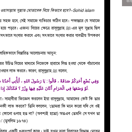
াইহি ওয়াসাল্লাম সুন্নাত মোতাবেক বিয়ে কিভাবে হবে?–Sohid islam
ে সহজ হবে, সেই সমাজে ব্যভিচার কঠিন হবে। পক্ষান্তরে যে সমাজে
্য বিয়ের ক্ষেত্রে রাসূলুল্লাহ ﷺ-এর মূল সুন্নাহ ছিল
-স্ত্রী সৎভাবে সংসার করবে এবং সৎভাবে সংসার করার যাবতীয় উপকরণ
রাবাহিকভাবে বিস্তারিত আলোচনায় আসুন:
য়ের উচিত বিয়ের মাধ্যমে নিজেকে হারামে লিপ্ত হওয়া থেকে বাঁচানোর
নিয়ত করা। তাহলে উভয়ে এর দ্বারা ছাদাকার ছাওয়াব লাভ করবে। কারণ, রাসূলুল্লাহ ﷺ বলেন,
وَفِي بُضْعِ أَحَدِكُمْ صَدَقَةً ، قَالُوا : يَا رَسُولَ اللهِ ، أَيَأْتِي أَحَدُنَا شَه
لَوْ وَضَعَهَا فِي الْحَرَامِ أَكَانَ عَلَيْهِ فِيهَا وِزْرٌ ؟ فَكَذَلَكَ إِذا وَضَعَهَا فِي الْحَلالِ كَانَ لَهُ فِيهَا أَجْرٌ.
0
কা। সাহাবীরা জিজ্ঞেস করলেন ইয়া রাসূলুল্লাহ, আমাদের কেউ কি তার
 নেকী লাভ করবে? তিনি বললেন, ‘তোমরা কি মনে করো যদি সে ওই
জন্য কোনো গুনাহ হত না? (অবশ্যই হতো) অতএব তেমনি সে যখন তা
য়।’ (মুসলিম ১৬৭৪)
বাহ একটি গুরুত্বপূর্ণ কাজ। তাই যখন তারা বিবাহের সিদ্ধান্ত নেবেন