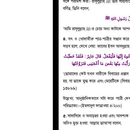
সঙ্গে পরামর্শ করা। রাসূলুল্লাহ ﷺ তাঁর সাহাবীদের সঙ্গে অধিক পরিমাণে পরামর্শ করতেন। আবূ হুরায়রা রাযি. থেকে
বর্ণিত, তিনি বলেন,
ِ مِنْ رَسُولِ اللهِ ﷺ
‘আমি রাসূলুল্লাহ ﷺ-র চেয়ে অন
৪.
সৎ ও খোদাভীরু পাত্র-পাত্রীর সন্ধান কর
ُوهُ إِلَيْهَا فَلْيَفْعَلْ. قَالَ جَابِرٌ : فَلَقَدْ خَطَبْتُ
َيْتُ مِنْهَا بَعْضَ مَا أَعْجَبَنِى فَتَزَوَّجْتُهَا
‘তোমাদের কেউ যখন নারীকে বিবাহের প্রস্তাব
হয়, যা তাকে মুগ্ধ করে এবং মেয়েটিকে (বিবাহ
১৩৮৬৯)
উল্লেখ্য, আনুষ্ঠানিকভাবে ঘটা করে পাত্রী দ
পরিত্যাজ্য।-(ইমদাদুল ফাতাওয়া ৪/২০০)
৫.
সাদাসিধে ও অনাড়ম্বর হওয়া এবং আবশ্যক হল
অডিও মুক্ত হওয়া: আল্লাহ তাআ’লা বলেন,