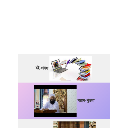
বই-প্রবন্ধ
বয়ান-খুতবা