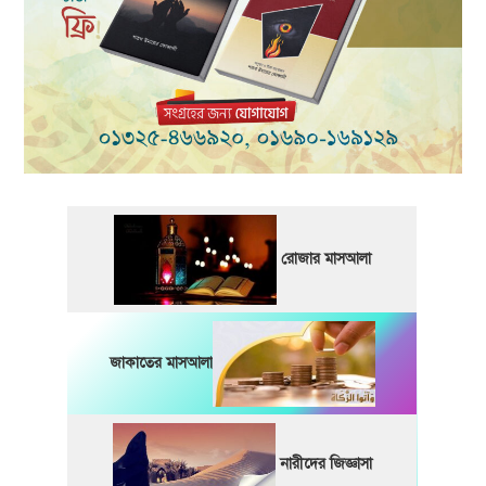
রোজার মাসআলা
জাকাতের মাসআলা
নারীদের জিজ্ঞাসা