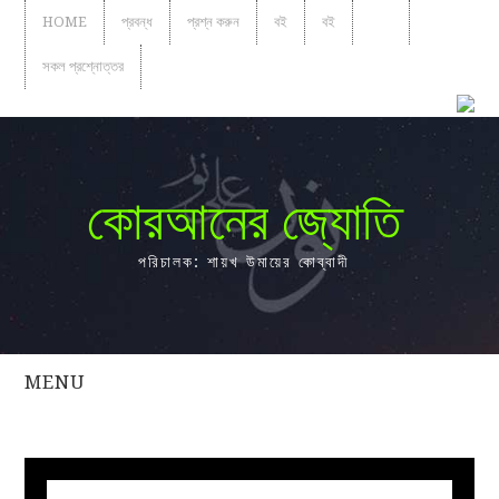
HOME
প্রবন্ধ
প্রশ্ন করুন
বই
বই
বয়ান
সকল প্রশ্নোত্তর
কোরআনের জ্যোতি
পরিচালক: শায়খ উমায়ের কোব্বাদী
MENU
সকল
প্রশ্নোত্তর
প্রবন্ধ