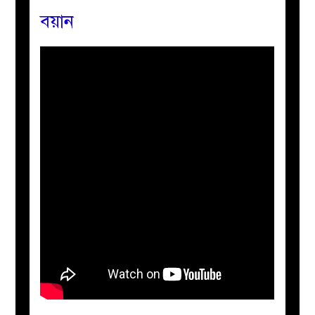
বয়ান
বয়ান
নারীদের
পাতা
ইসলাহী
মজলিস
প্রশ্ন
করুন