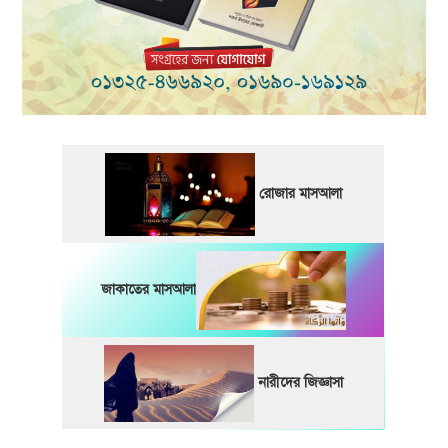
রোজার মাসআলা
জাকাতের মাসআলা
নারীদের জিজ্ঞাসা