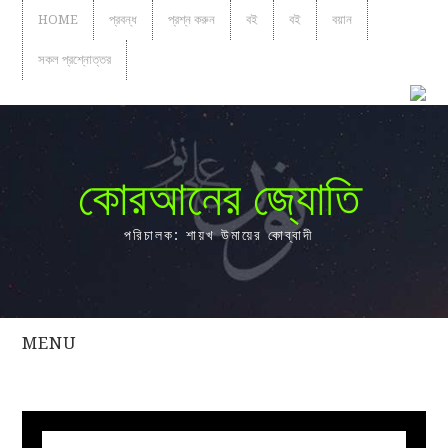
HOME
প্রবন্ধ
প্রশ্ন করুন
বই
বই
বয়ান
সকল প্রশ্নোত্তর
কোরআনের জ্যোতি
পরিচালক: শায়খ উমায়ের কোব্বাদী
MENU
সকল
প্রশ্নোত্তর
প্রবন্ধ