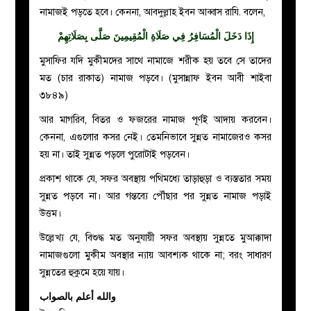
নামাজই পড়তে হবে। কেননা, আবদুল্লাহ ইবন আব্বাস রাযি. বলেন,
إِذَا دَخَلَ الْمُسَافِرُ فِي صَلَاةِ الْمُقِيمِينَ صَلَّى بِصَلَاتِهِمْ
মুসাফির যদি মুকীমদের সাথে নামাজে শরীক হয় তবে সে তাদের
মত (চার রাকাত) নামাজ পড়বে। (মুসান্নাফ ইবন আবী শাইবা
৩৮৪৯)
আর মাগরিব, বিতর ও ফজরের নামাজ পূর্ণই আদায় করবেন।
কেননা, এগুলোর কসর নেই। তেমনিভাবে সুন্নত নামাজেরও কসর
হয় না। তাই সুন্নত পড়লে পুরোটাই পড়বেন।
প্রকাশ থাকে যে, সফর অবস্থায় পথিমধ্যে তাড়াহুড়া ও ব্যস্ততার সময়
সুন্নত পড়বে না। আর গন্তব্যে পৌঁছার পর সুন্নত নামাজ পড়াই
উত্তম।
উল্লেখ্য যে, বিশুদ্ধ মত অনুযায়ী সফর অবস্থায় সুন্নতে মুআক্কাদা
নামাজগুলো মুকীম অবস্থার ন্যায় আবশ্যক থাকে না; বরং সাধারণ
সুন্নতের হুকুমে হয়ে যায়।
والله أعلم بالصواب