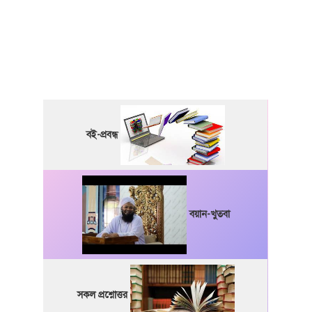
বই-প্রবন্ধ
বয়ান-খুতবা
সকল প্রশ্নোত্তর