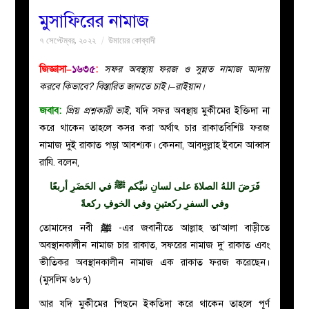
মুসাফিরের নামাজ
বয়ান
৭ সেপ্টেম্বর, ২০২২
উমায়ের কোব্বাদী
নারীদের
জিজ্ঞাসা–
১৬৩৫
:
সফর অবস্থায় ফরজ ও সুন্নত নামাজ আদায়
করবে কিভাবে? বিস্তারিত জানতে চাই।–রাইয়ান।
পাতা
জবাব:
প্রিয় প্রশ্নকারী ভাই,
যদি সফর অবস্থায় মুকীমের ইক্তিদা না
করে থাকেন তাহলে কসর করা অর্থাৎ চার রাকাতবিশিষ্ট ফরজ
ইসলাহী
নামাজ দুই রাকাত পড়া আবশ্যক। কেননা, আবদুল্লাহ ইবনে আব্বাস
রাযি. বলেন,
মজলিস
فَرَضَ اللهُ الصلاةَ على لسانِ نبيِّكم ﷺ في الحَضَرِ أربعًا
وفي السفرِ ركعتينِ وفي الخوفِ ركعةً
প্রশ্ন
তোমাদের নবী
ﷺ
-এর জবানীতে আল্লাহ তা’আলা বাড়ীতে
করুন
অবস্থানকালীন নামাজ চার রাকাত, সফরের নামাজ দু’ রাকাত এবং
ভীতিকর অবস্থানকালীন নামাজ এক রাকাত ফরজ করেছেন।
(মুসলিম ৬৮৭)
আর যদি মুকীমের পিছনে ইকতিদা করে থাকেন তাহলে পূর্ণ