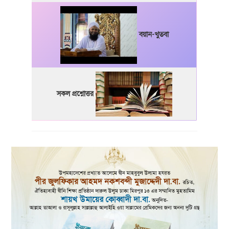
বয়ান-খুতবা
সকল প্রশ্নোত্তর