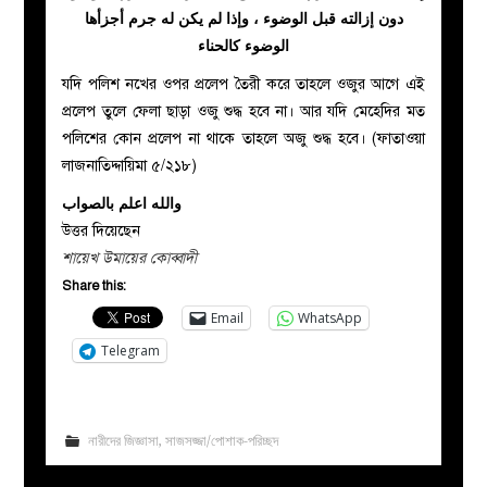
دون إزالته قبل الوضوء ، وإذا لم يكن له جرم أجزأها
الوضوء كالحناء
যদি পলিশ নখের ওপর প্রলেপ তৈরী করে তাহলে ওজুর আগে এই
প্রলেপ তুলে ফেলা ছাড়া ওজু শুদ্ধ হবে না। আর যদি মেহেদির মত
পলিশের কোন প্রলেপ না থাকে তাহলে অজু শুদ্ধ হবে। (ফাতাওয়া
লাজনাতিদ্দায়িমা ৫/২১৮)
والله اعلم بالصواب
উত্তর দিয়েছেন
শায়েখ উমায়ের কোব্বাদী
Share this:
Email
WhatsApp
Telegram
নারীদের জিজ্ঞাসা
,
সাজসজ্জা/পোশাক-পরিচ্ছদ