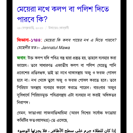
মেয়েরা নখে কলপ বা পলিশ দিতে
বয়ান
পারবে কি?
২৬ ফেব্রুয়ারি, ২০২৩
উমায়ের কোব্বাদী
নারীদের
জিজ্ঞাসা–
১৭৪৪
:
মেয়েরা কি কলব পায়ের নখ এ দিতে পারবে?
পাতা
মেহেদীর মত।– Jannatul Mawa
জবাব:
উক্ত কলপ যদি পবিত্র বস্তু দ্বারা প্রস্তুত হয়, তাহলে ব্যবহার করা
ইসলাহী
জায়েয। তবে সাধারণত এজাতীয় কলপ বা পলিশ যেহেতু পানি
প্রবেশের প্রতিবন্ধক, তাই তা নখে থাকাবস্থায় অজু ও ফরজ গোসল
মজলিস
হবে না। নখ থেকে তুলে অজু ও ফরজ গোসল করতে হবে। তবে
পিরিয়ড অবস্থায় ব্যবহার করলে করতে পারেন। বারংবার অজুর
প্রশ্ন
সুবিধার্থে পিরিয়ডমুক্ত পবিত্রাবস্থায় এটা ব্যবহার না করাই অধিকতর
নিরাপদ।
করুন
যেমন, ফাতাওয়া লাজনাতিদ্দায়িমা (আরব বিশ্বের সর্বোচ্চ ফতোয়া
কমিটির ফতওয়াসমগ্র)-তে এসেছে,
إذا كان للطلاء جرم على سطح الأظافر ، فلا يجزئها الوضوء