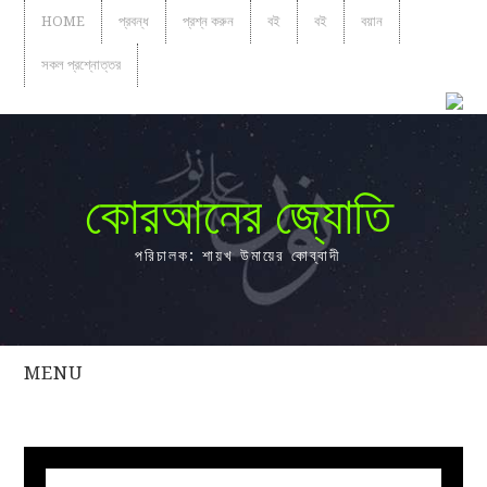
HOME
প্রবন্ধ
প্রশ্ন করুন
বই
বই
বয়ান
সকল প্রশ্নোত্তর
কোরআনের জ্যোতি
পরিচালক: শায়খ উমায়ের কোব্বাদী
MENU
সকল
প্রশ্নোত্তর
প্রবন্ধ