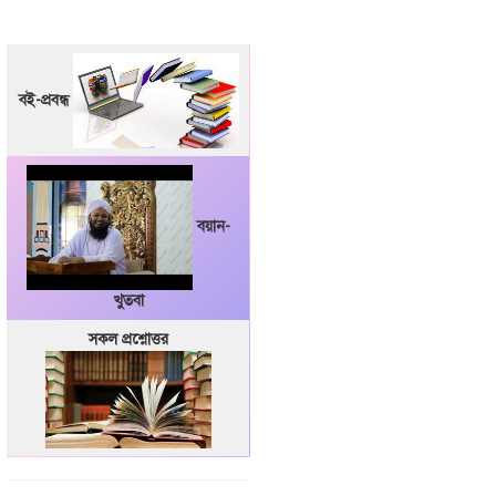
বই-প্রবন্ধ
বয়ান-
খুতবা
সকল প্রশ্নোত্তর