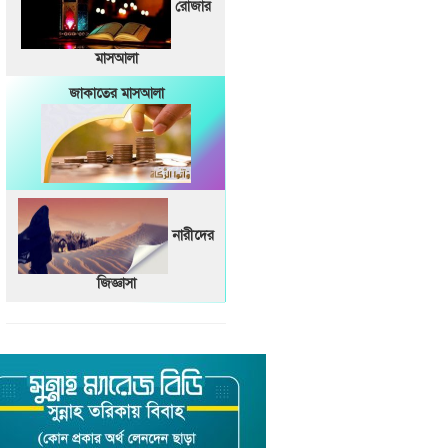
রোজার
মাসআলা
জাকাতের মাসআলা
নারীদের
জিজ্ঞাসা