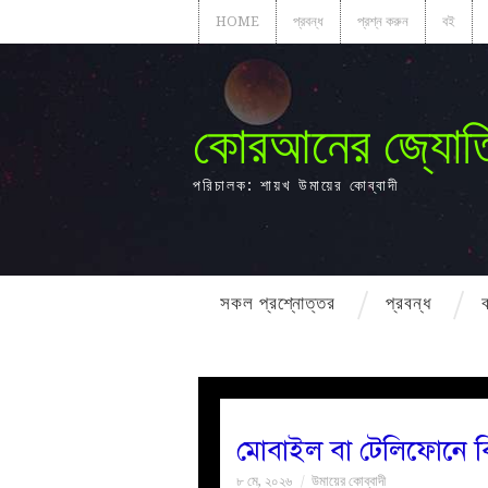
HOME
প্রবন্ধ
প্রশ্ন করুন
বই
কোরআনের জ্যোত
পরিচালক: শায়খ উমায়ের কোব্বাদী
সকল প্রশ্নোত্তর
প্রবন্ধ
মোবাইল বা টেলিফোনে ব
৮ মে, ২০২৬
উমায়ের কোব্বাদী