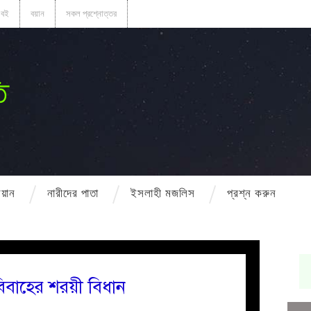
বই
বয়ান
সকল প্রশ্নোত্তর
ি
বয়ান
নারীদের পাতা
ইসলাহী মজলিস
প্রশ্ন করুন
িবাহের শরয়ী বিধান