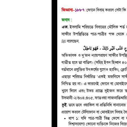
জিজ্ঞাসা–
১৮৮৭
:
ফোনে বিবাহ করলে সেটা ক
জবাব
:
এক.
ইসলামি শরিয়তে বিবাহের মৌলিক শর্ত হ
সাক্ষীর উপস্থিতিতে পাত্র-পাত্রীর পক্ষ থেকে 
ﷺ
বলেছেন,
احٍ عَلَى غَيْرِ ذَلِكَ ، فَهُوَ بَاطِلٌ
অভিভাবক ও দু’জন ন্যায়পরায়ণ সাক্ষীর উপস্থিত
ব্যতীত হবে তা বাতিল। (সহিহ ইবন হিব্বান ৪
বর্তমানে প্রযুক্তির উৎকর্ষের যুগেও হ্যাকিং, 
এছাড়া শরিয়ত নির্ধারিত ‘একই মজলিসে সাক্ষ
নিশ্চিত হয় না। এ কারণেই ফোনে বা মোবাইলে
খুলে দিলে এবং উভয় প্রান্তে দুইজন করে স্ব
উসমানী-২/৩০৪,৩০৫, ফাতওয়া লাজনাতিদ্দায়
দুই.
তবে তবে ওয়াকিল বা প্রতিনিধি বানানো
প্রয়োগ করলে টেলিফোন বা মোবাইলে বিবাহ বৈ
ধাপ ১: যদি পাত্র-পাত্রী ভিন্ন দেশে ব
বিশ্বাসযোগ্য কোনো ব্যক্তিকে নিজের বিয়ে