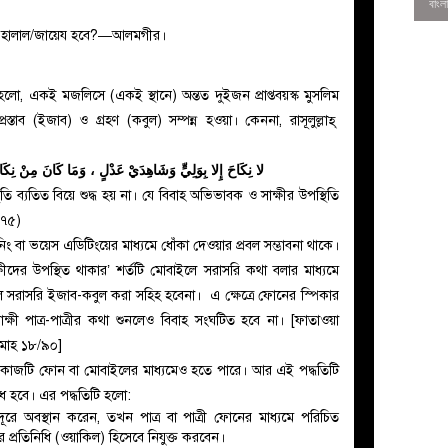
ি হালাল/জায়েয হবে?—আলমগীর।
লো, একই মজলিসে (একই স্থানে) অন্তত দুইজন প্রাপ্তবয়স্ক মুসলিম
প্রস্তাব (ইজাব) ও গ্রহণ (কবুল) সম্পন্ন হওয়া। কেননা, রাসূলুল্লাহ্
لا نِكَاحَ إِلا بِوَلِيٍّ وَشَاهِدَيْ عَدْلٍ ، وَمَا كَانَ مِنْ نِكَ
ি ব্যতিত বিয়ে শুদ্ধ হয় না। যে বিবাহ অভিভাবক ও সাক্ষীর উপস্থিতি
০৭৫)
ক্লোনিং বা ভয়েস এডিটিংয়ের মাধ্যমে ধোঁকা দেওয়ার প্রবল সম্ভাবনা থাকে।
ীদের উপস্থিত থাকার’ শর্তটি মোবাইলে সরাসরি কথা বলার মাধ্যমে
 সরাসরি ইজাব-কবুল করা সহিহ হবেনা। এ ক্ষেত্রে ফোনের স্পিকার
0
াক্ষী পাত্র-পাত্রীর কথা শুনলেও বিবাহ সংঘটিত হবে না। [ফাতাওয়া
িমাহ ১৮/৯০]
র কাজটি ফোন বা মোবাইলের মাধ্যমেও হতে পারে। আর এই পদ্ধতিটি
ধ হবে। এর পদ্ধতিটি হলো:
া দূরে অবস্থান করেন, তখন পাত্র বা পাত্রী ফোনের মাধ্যমে পরিচিত
র প্রতিনিধি (ওয়াকিল) হিসেবে নিযুক্ত করবেন।