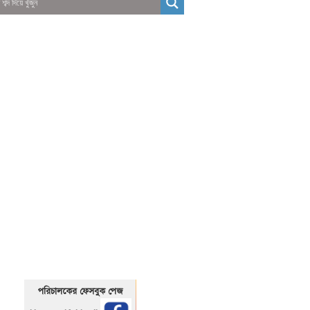
01325466920
1325466920
পরিচালকের ফেসবুক পেজ