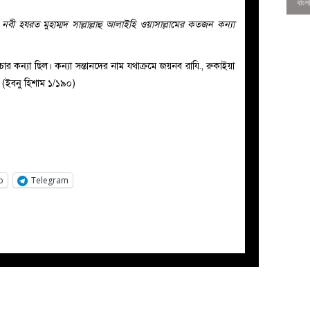
 নবী হযরত মুহাম্মদ সাল্লাল্লাহু আলাইহি ওয়াসাল্লামের কতজন কন্যা
ল। (ইবনু হিশাম ১/১৯০)
p
Telegram
0