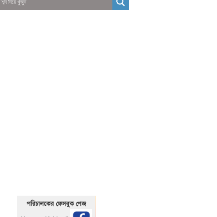
01325466920
1325466920
পরিচালকের ফেসবুক পেজ