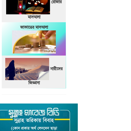
রোজার
মাসআলা
জাকাতের মাসআলা
নারীদের
জিজ্ঞাসা