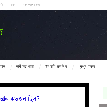
বই
বয়ান
সকল প্রশ্নোত্তর
ি
বয়ান
নারীদের পাতা
ইসলাহী মজলিস
প্রশ্ন করুন
র কন্যা সন্তান কতজন ছিল?