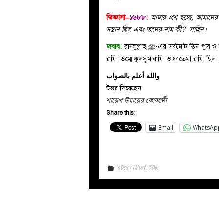
জিজ্ঞাসা–
১৬৮৮
:
আমার প্রশ্ন হচ্ছে, আমাদের
সন্তান ছিল এবং তাদের নাম কী?–সাহিন।
জবাব:
রাসূলুল্লাহ ﷺ-এর সর্বমোট তিন পুত্র ও চার কন্যা ছিল। কন্যা সন্তানদের নাম যথাক্রমে জয়নব রাযি., রুকাইয়া
রাযি., উম্মে কুলসুম রাযি. ও ফাতেমা রাযি. ছি
والله أعلم بالصواب
উত্তর দিয়েছেন
শায়েখ উমায়ের কোব্বাদী
Share this:
Email
WhatsAp
ইতিহাস/জীবনী
,
বিবিধ