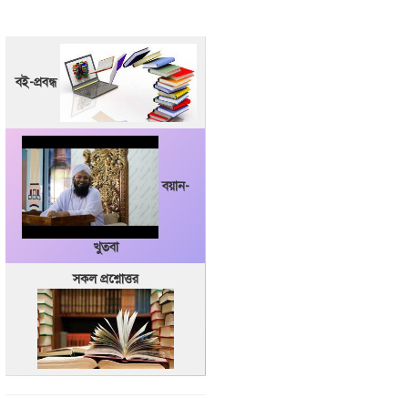
বই-প্রবন্ধ
বয়ান-
খুতবা
সকল প্রশ্নোত্তর