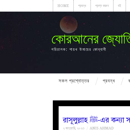
HOME
প্রবন্ধ
প্রশ্ন করুন
বই
কোরআনের জ্যোত
পরিচালক: শায়খ উমায়ের কোব্বাদী
সকল প্রশ্নোত্তর
প্রবন্ধ
রাসূলুল্লাহ ﷺ-এ
২ জানুয়ারি, ২০২৩
ANIS AHMAD