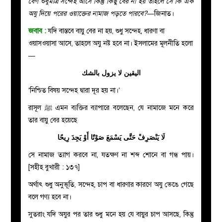
বেগ শুধুমাত্র সন্দেহ আসে কিন্তু কিছু বের না হয় তাহলে সে কি এক
অযু দিয়ে পরের ওয়াক্তের নামাজ পড়তে পারবে?—
জিনাত।
জবাব :
যদি বাস্তবে বায়ু বের না হয়, শুধু সন্দেহ, ধারণা বা
ওয়াসওয়াসা আসে, তাহলে অযু নষ্ট হবে না। ইসলামের মূলনীতি হলো
—
اليقين لا يزول بالشك
‘নিশ্চিত বিষয় সন্দেহ দ্বারা দূর হয় না।’
রাসূল ﷺ এমন ব্যক্তির ব্যাপারে বলেছেন, যে নামাজে মনে করে
তার বায়ু বের হয়েছে
لَا يَنْصَرِفْ حَتَّى يَسْمَعَ صَوْتًا أَوْ يَجِدَ رِيحًا
সে নামাজ ত্যাগ করবে না, যতক্ষণ না শব্দ শোনে বা গন্ধ পায়।
[সহীহ বুখারী : ১৩৭]
অর্থাৎ শুধু অনুভূতি, সন্দেহ, চাপ বা ধারণার কারণে অযু ভেঙে গেছে
বলে গণ্য হবে না।
সুতরাং যদি অযুর পর তার শুধু মনে হয় যে বায়ুর চাপ আসছে, কিন্তু