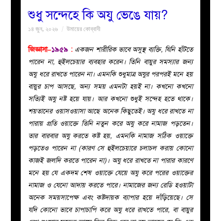
শুধু সন্দেহে কি অযু ভেঙে যায়?
বয়ান
১৪ জুন, ২০২৬
উমায়ের কোব্বাদী
নারীদের
জিজ্ঞাসা–
১৯৫৯
:
একজন শারীরিক ভাবে অসুস্থ ব্যক্তি, যিনি হাঁটতে
পারেন না, হুইলচেয়ার ব্যবহার করেন। তিনি বায়ুর সমস্যার জন্য
পাতা
অযু ধরে রাখতে পারেন না। এমনকি শুধুমাত্র অযুর পরপরই মনে হয়
বায়ুর চাপ আসছে, অন্য সময় এমনটা হয়ই না। কখনো কখনো
ইসলাহী
সত্যিই অযু নষ্ট হয়ে যায়। আর কখনো শুধুই সন্দেহ হতে থাকে।
শয়তানের ওয়াসওয়াসা আছে অনেক কিছুতেই। অযু ধরে রাখতে না
মজলিস
পারায় প্রতি ওয়াক্তে তিনি নতুন করে অযু করে নামাজ পড়তেন।
তার বারবার অযু করতে কষ্ট হয়, এমনকি নামাজ সঠিক ওয়াক্তে
প্রশ্ন
পড়তেও পারেন না (কারণ সে হুইলচেয়ারে চলাচল করায় কোনো
কাজই জলদি করতে পারেন না)। অযু ধরে রাখতে না পারার কারণে
করুন
মনে হয় যে একদম শেষ ওয়াক্তে যেয়ে অযু করে পরের ওয়াক্তের
নামাজ ও যেনো আদায় করতে পারে। নামাজের জন্য রেডি হওয়াটা
অনেক সময়সাপেক্ষ এবং কষ্টদায়ক ব্যাপার হয়ে দাঁড়িয়েছে। সে
যদি কোনো ভাবে চাপাচাপি করে অযু ধরে রাখতে পারে, বা বায়ুর