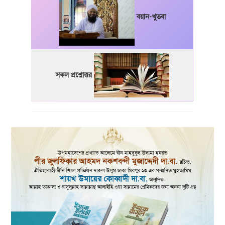
বয়ান-খুতবা
সকল প্রশ্নোত্তর