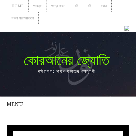
HOME
প্রবন্ধ
প্রশ্ন করুন
বই
বই
বয়ান
সকল প্রশ্নোত্তর
কোরআনের জ্যোতি
পরিচালক: শায়খ উমায়ের কোব্বাদী
MENU
সকল
প্রশ্নোত্তর
প্রবন্ধ