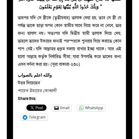
ۗ وَتِلْكَ حُدُودُ اللَّهِ يُبَيِّنُهَا لِقَوْمٍ يَعْلَمُونَ
তারপর যদি সে স্ত্রীকে (তৃতীয়বার) তালাক দেয়া হয়, তবে সে স্ত্রী যে
পর্যন্ত তাকে ছাড়া অপর কোন স্বামীর সাথে বিয়ে করে না নেবে, তার
জন্য হালাল নয়। অতঃপর যদি দ্বিতীয় স্বামী তালাক দিয়ে দেয়,
তাহলে তাদের উভয়ের জন্যই পরস্পরকে পুনরায় বিয়ে করাতে কোন
পাপ নেই। যদি আল্লাহর হুকুম বজায় রাখার ইচ্ছা থাকে। আর এই
হলো আল্লাহ কর্তৃক নির্ধারিত সীমা; যারা উপলব্ধি করে তাদের জন্য
এসব বর্ণনা করা হয়। (সূরা বাকারা-২৩০)
والله اعلم بالصواب
উত্তর দিয়েছেন
শায়েখ উমায়ের কোব্বাদী
Share this:
Email
WhatsApp
Telegram