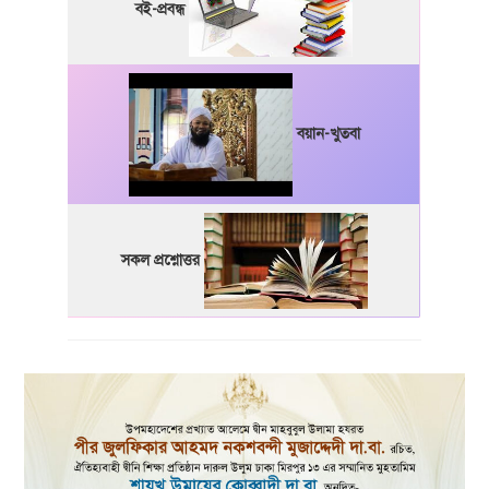
বই-প্রবন্ধ
বয়ান-খুতবা
সকল প্রশ্নোত্তর