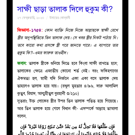
সাক্ষী ছাড়া তালাক দিলে হুকুম কী?
বয়ান
২৭ ফেব্রুয়ারি, ২০২৩
উমায়ের কোব্বাদী
নারীদের
জিজ্ঞাসা–
১৭৫৪
:
কোন ব্যাক্তি নিজে নিজে আল্লাহকে স্বাক্ষী রেখে
স্ত্রীর অনুপস্থিতিতে তিন তালাক দেয়। সে খবর স্ত্রীর নিকট পাঠায় নি।
পাতা
তবে কারো কথা প্রসঙ্গে স্ত্রী পরে জানতে পারে। এ ব্যাপারে তার
হুকুম কি?–ওমর ফারুক তাওহীদ।
ইসলাহী
জবাব:
তালাক স্ত্রীকে শুনিয়ে দিতে হবে কিংবা সাক্ষী রাখতে হবে;
তালাকের ক্ষেত্রে এজাতীয় কোনো শর্ত নেই। বরং ফকিহগণের
মজলিস
ঐকমত্য হল, স্বামী যদি নির্জনে একা একা বসে তালাক দেয়
তাহলেও তালাক হয়ে যায়। (রদ্দুল মুহতার ৪/৯৬, দারু আলামিল
প্রশ্ন
কুতুব, রিয়াদ, আল্মুহীতুল বুরহানী ৩/২১০)
সুতরাং উক্ত লোকের স্ত্রীর উপর তিন তালাক পতিত হয়ে গিয়েছে।
করুন
আর তিন তালাক হয়ে গেলে বিধান কী- এসম্পর্কে আল্লাহ তাআলা
বলেন,
فَإِن طَلَّقَهَا فَلَا تَحِلُّ لَهُ مِن بَعْدُ حَتَّىٰ تَنكِحَ زَوْجًا غَيْرَهُ ۗ فَإِن
طَلَّقَهَا فَلَا جُنَاحَ عَلَيْهِمَا أَن يَتَرَاجَعَا إِن ظَنَّا أَن يُقِيمَا حُدُودَ اللَّهِ