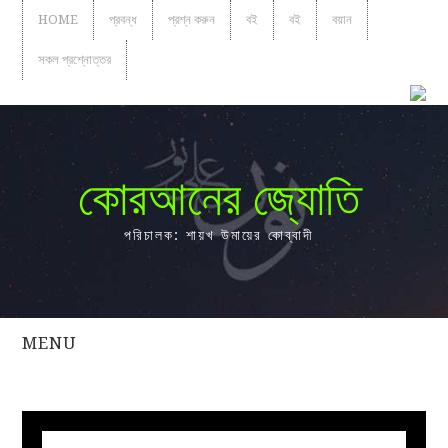
HOME
প্রবন্ধ
প্রশ্ন করুন
বই
বই
বয়ান
সকল প্রশ্নোত্তর
কোরআনের জ্যোতি
পরিচালক: শায়খ উমায়ের কোব্বাদী
MENU
সকল
প্রশ্নোত্তর
প্রবন্ধ