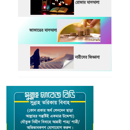
রোজার মাসআলা
জাকাতের মাসআলা
নারীদের জিজ্ঞাসা