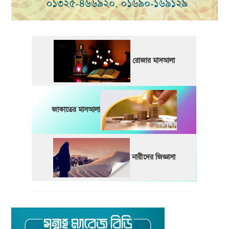
রোজার মাসআলা
জাকাতের মাসআলা
নারীদের জিজ্ঞাসা