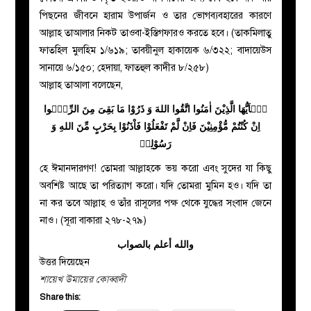
পিছনের জীবনে হারাম উপার্জন ও তার ভোগব্যবহারের কারণে
আল্লাহ তাআলার নিকট তাওবা-ইস্তিগফারও করতে হবে। (তাকমিলাতু
ফাতহিল মুলহিম ১/৬১৯; তাবয়ীনুল হাকায়েক ৬/৩২২; বাদায়েউস
সানায়ে ৬/১৫০; হেদায়া, ফাতহুল কাদীর ৮/২৫৮)
আল্লাহ তাআলা বলেছেন,
یٰۤاَیُّهَا الَّذِیْنَ اٰمَنُوا اتَّقُوا اللهَ وَ ذَرُوْا مَا بَقِیَ مِنَ الرِّبٰۤوا
اِنْ كُنْتُمْ مُّؤْمِنِیْنَ فَاِنْ لَّمْ تَفْعَلُوْا فَاْذَنُوْا بِحَرْبٍ مِّنَ اللهِ وَ
رَسُوْلِهٖ
হে ঈমানদারগণ! তোমরা আল্লাহকে ভয় করো এবং সুদের যা কিছু
অবশিষ্ট আছে তা পরিত্যাগ করো। যদি তোমরা মুমিন হও। যদি তা
না কর তবে আল্লাহ ও তাঁর রাসূলের পক্ষ থেকে যুদ্ধের সংবাদ জেনে
নাও। (সূরা বাকারা ২৭৮-২৭৯)
والله أعلم بالصواب
উত্তর দিয়েছেন
শায়েখ উমায়ের কোব্বাদী
Share this: