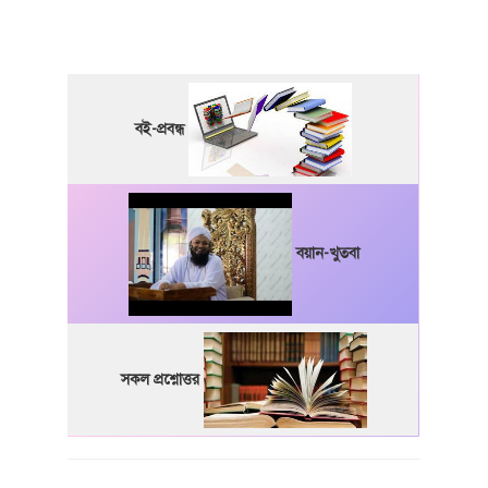
বই-প্রবন্ধ
বয়ান-খুতবা
সকল প্রশ্নোত্তর