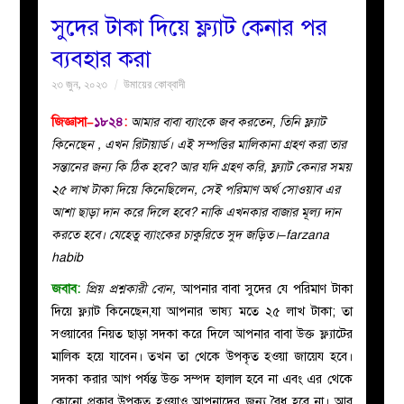
সুদের টাকা দিয়ে ফ্ল্যাট কেনার পর
বয়ান
ব্যবহার করা
২৩ জুন, ২০২৩
উমায়ের কোব্বাদী
নারীদের
জিজ্ঞাসা–
১৮২৪
:
আমার বাবা ব্যাংকে জব করতেন, তিনি ফ্ল্যাট
পাতা
কিনেছেন , এখন রিটায়ার্ড। এই সম্পত্তির মালিকানা গ্রহণ করা তার
সন্তানের জন্য কি ঠিক হবে? আর যদি গ্রহণ করি, ফ্ল্যাট কেনার সময়
ইসলাহী
২৫ লাখ টাকা দিয়ে কিনেছিলেন, সেই পরিমাণ অর্থ সোওয়াব এর
আশা ছাড়া দান করে দিলে হবে? নাকি এখনকার বাজার মূল্য দান
মজলিস
করতে হবে। যেহেতু ব্যাংকের চাকুরিতে সুদ জড়িত।–farzana
habib
প্রশ্ন
জবাব:
প্রিয় প্রশ্নকারী বোন,
আপনার বাবা সুদের যে পরিমাণ টাকা
দিয়ে ফ্ল্যাট কিনেছেন,যা আপনার ভাষ্য মতে ২৫ লাখ টাকা; তা
করুন
সওয়াবের নিয়ত ছাড়া সদকা করে দিলে আপনার বাবা উক্ত ফ্ল্যাটের
মালিক হয়ে যাবেন। তখন তা থেকে উপকৃত হওয়া জায়েয হবে।
সদকা করার আগ পর্যন্ত উক্ত সম্পদ হালাল হবে না এবং এর থেকে
কোনো প্রকার উপকৃত হওয়াও আপনাদের জন্য বৈধ হবে না। আর