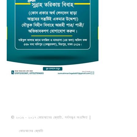
© ২০১৬ - ২০১৭ কোরআনের জ্যোতি. সর্বসত্ত্ব সংরক্ষিত |
মাওলানা উমায়ের কোব্বাদী
নকশবন্দী
কোরআনের জ্যোতি
তৈরি করেছে ডায়নামিক সলভারস বাংলাদেশ
PRIVACY