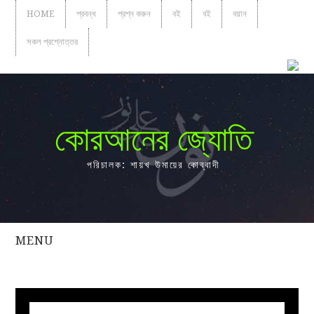
HOME
প্রবন্ধ
প্রশ্ন করুন
বই
বই
বয়ান
সকল প্রশ্নোত্তর
কোরআনের জ্যোতি
পরিচালক: শায়খ উমায়ের কোব্বাদী
MENU
সকল
প্রশ্নোত্তর
প্রবন্ধ