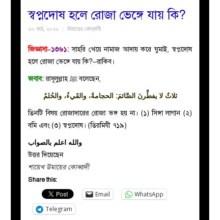
স্বপ্নদোষ হলে রোজা ভেঙ্গে যায় কি?
বয়ান
৩০ মার্চ, ২০২২
উমায়ের কোব্বাদী
নারীদের
জিজ্ঞাসা–
১৩৬১
:
সাহরি খেয়ে নামাজ আদায় করে ঘুমাই, স্বপ্নদোষ
হলে রোজা ভেঙ্গে যায় কি?–রাকিব।
পাতা
জবাব:
রাসূলুল্লাহ ﷺ বলেছেন,
ثلاثٌ
لا
يفطِّرنَ الصَّائمَ: الحجامةُ، والقَيءُ، والحُلمُ
ইসলাহী
তিনটি বিষয় রোজাদারের রোজা ভঙ্গ হয় না। (১) সিঙ্গা লাগান (২)
মজলিস
বমি এবং (৩) স্বপ্নদোষ। (তিরমিযী ৭১৯)
والله اعلم بالصواب
প্রশ্ন
উত্তর দিয়েছেন
শায়েখ উমায়ের কোব্বাদী
করুন
Share this:
Email
WhatsApp
Telegram