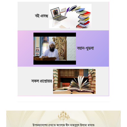
বই-প্রবন্ধ
বয়ান-খুতবা
সকল প্রশ্নোত্তর