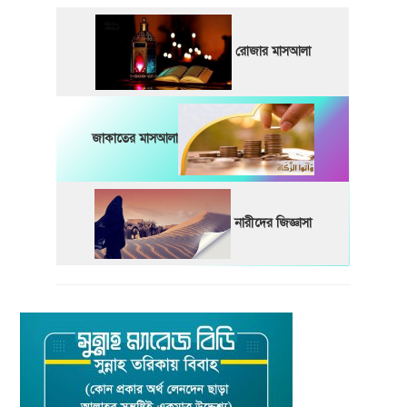
রোজার মাসআলা
জাকাতের মাসআলা
নারীদের জিজ্ঞাসা