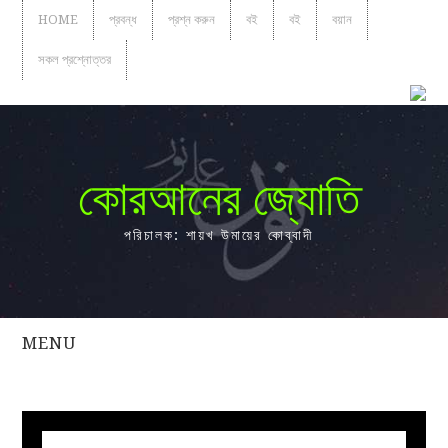
HOME
প্রবন্ধ
প্রশ্ন করুন
বই
বই
বয়ান
সকল প্রশ্নোত্তর
কোরআনের জ্যোতি
পরিচালক: শায়খ উমায়ের কোব্বাদী
MENU
সকল
প্রশ্নোত্তর
প্রবন্ধ