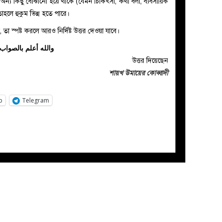
রা অন্য কিছু বোঝানো হয়ে থাকে (যেমন চিকিৎসা, কথা বলা, ব্যবসায়িক
হলে হুকুম ভিন্ন হতে পারে।
া স্পষ্ট করলে আরও নির্দিষ্ট উত্তর দেওয়া যাবে।
والله أعلم بالصواب
উত্তর দিয়েছেন
শায়খ উমায়ের কোব্বাদী
p
Telegram