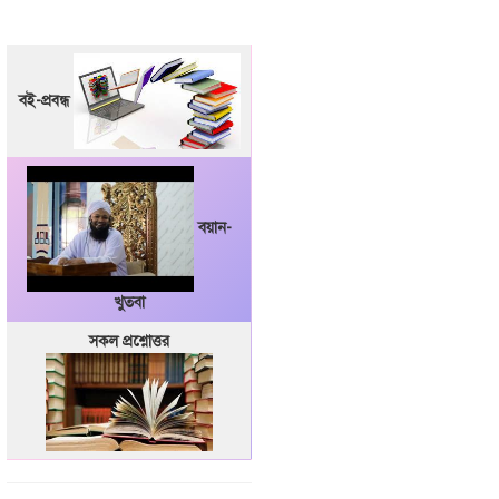
বই-প্রবন্ধ
বয়ান-
খুতবা
সকল প্রশ্নোত্তর