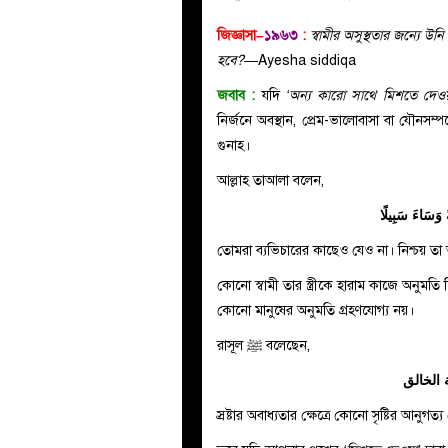
জিজ্ঞাসা–
১৯৬৩
:
স্বামীর অসুস্থতার জন্যে 
হবে?—
Ayesha siddiqa
জবাব :
যদি
‘অন্য কারো সাথে মিশতে দেওয়
নির্জনে অবস্থান, প্রেম-ভালোবাসা বা যৌনসম
গুনাহ।
আল্লাহ তাআলা বলেন,
ً وَسَاءَ سَبِيلًا
তোমরা ব্যভিচারের কাছেও যেও না। নিশ্চয় তা অ
কোনো স্বামী তার স্ত্রীকে হারাম কাজে অনুমত
কোনো মানুষের অনুমতি গ্রহণযোগ্য নয়।
রাসূল ﷺ বলেছেন,
الخالق
স্রষ্টার অবাধ্যতার ক্ষেত্রে কোনো সৃষ্টির আনুগ