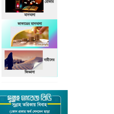
রোজার
মাসআলা
জাকাতের মাসআলা
নারীদের
জিজ্ঞাসা