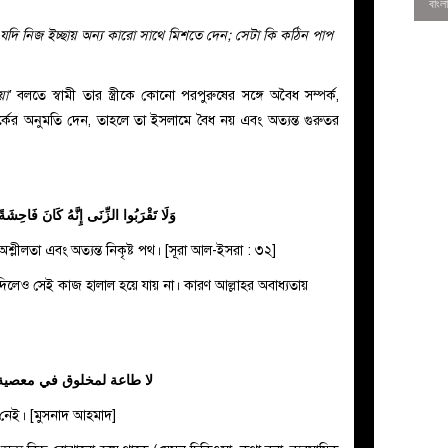
উনি যদি নিজ ইচ্ছায় অন্য কারো সাথে মিশতে দেন; সেটা কি কঠিন পাপ
া’
বলতে স্বামী তার স্ত্রীকে কোনো পরপুরুষের সঙ্গে অবৈধ সম্পর্ক,
্পর্কের অনুমতি দেন, তাহলে তা ইসলামে বৈধ নয় এবং অত্যন্ত গুরুতর
وَلَا تَقْرَبُوا الزِّنَى إِنَّهُ كَانَ فَاحِشَة
শ্লীলতা এবং অত্যন্ত নিকৃষ্ট পথ। [সূরা আল-ইসরা : ৩২]
ি দিলেও সেই কাজ হালাল হয়ে যায় না। কারণ আল্লাহর অবাধ্যতায়
0
لا طاعة لمخلوق في معصية 
ত্য নেই। [মুসনাদ আহমাদ]