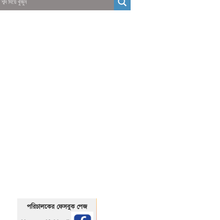
01325466920
1325466920
পরিচালকের ফেসবুক পেজ