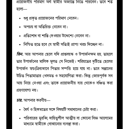
প্রয়োজনীয় পরিমাণ অর্থ স্বামীর অজান্তে নিতে পারবেন। তবে শর্ত
হলো
—
শুধু প্রকৃত প্রয়োজনের পরিমাণ নেবেন।
অপচয় বা অতিরিক্ত নেবেন না।
প্রতিশোধ বা শাস্তি দেওয়ার উদ্দেশ্যে নেবেন না।
নিশ্চিত হতে হবে যে স্বামী সত্যিই প্রাপ্য খরচ দিচ্ছেন না।
তিন.
আর আপনার ছেলে যদি প্রাপ্তবয়স্ক ও উপার্জনক্ষম হয়, তাহলে
তার উপার্জনের মালিক মূলত সে নিজেই। শরিয়তের দৃষ্টিতে ছেলের
উপার্জন স্বয়ংক্রিয়ভাবে পিতার সম্পত্তি হয়ে যায় না। তবে সন্তানের
উচিত পিতামাতার খেদমত ও সহযোগিতা করা। কিন্তু জোরপূর্বক সব
আয় নিয়ে নেওয়া এবং তাকে প্রয়োজনীয় ব্যয় থেকেও বঞ্চিত করা
গ্রহণযোগ্য নয়।
চার.
আপনার করণীয়
—
ধৈর্য ও হিকমতের সঙ্গে বিষয়টি সমাধানের চেষ্টা করা।
পরিবারের মুরব্বি, দায়িত্বশীল আত্মীয় বা কোনো বিজ্ঞ আলেমের
মাধ্যমে স্বামীকে বোঝানোর ব্যবস্থা করা।