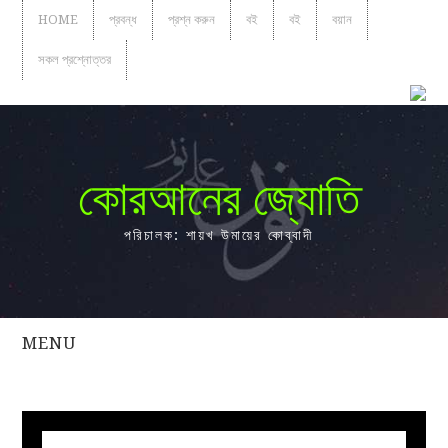
HOME
প্রবন্ধ
প্রশ্ন করুন
বই
বই
বয়ান
সকল প্রশ্নোত্তর
কোরআনের জ্যোতি
পরিচালক: শায়খ উমায়ের কোব্বাদী
MENU
সকল
প্রশ্নোত্তর
প্রবন্ধ