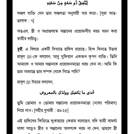
لِيُنْفِقْ ذُو سَعَةٍ مِنْ سَعَتِهِ
সচ্ছল ব্যক্তি যেন তার সচ্ছলতা অনুযায়ী ব্যয় করে। [সূরা আত-
তালাক : ৭]
অতএব, স্ত্রী ও অপ্রাপ্তবয়স্ক সন্তানের প্রয়োজনীয় খরচ বহন করা
স্বামীর দায়িত্ব।
দুই.
এ বিষয়ে একটি বিখ্যাত হাদিস রয়েছে। হিন্দ বিনতে উতবা
রাসূল ﷺ-কে বললেন, আবু সুফিয়ান একজন কৃপণ ব্যক্তি। তিনি
আমাকে ও আমার সন্তানকে প্রয়োজনমতো খরচ দেন না। আমি কি
তার অজান্তে তার সম্পদ থেকে নিতে পারি?
রাসূল ﷺ উত্তরে বললেন,
خُذي ما يَكفيكِ وولدَكِ بالمعروفِ
তুমি তোমার ও তোমার সন্তানের প্রয়োজনমতো (ন্যায্য পরিমাণ)
নিয়ে নাও। [সহীহ বুখারী : ৩৮২৫]
এই হাদিসের ভিত্তিতে ফুকাহায়ে কেরাম বলেছেন, যদি স্বামী সামর্থ্য
থাকা সত্ত্বেও স্ত্রীর ও সন্তানের আবশ্যক খরচ না দেন, তাহলে স্ত্রী