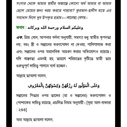
সংসার থেকে আমার স্বামীর অজান্তে কোনো অর্থ আমার বা আমার
ছেলে মেয়ের জন্য খরচ করতে পারবো? কুরআন-হাদীস মতে এর
সমাধান দিলে খুব উপকৃত হতাম।—
বানেছা বেগম।
জবাব :
وعليكم السلام ورحمة الله وبركاته
এক.
প্রিয় বোন, আপনার বর্ণনা অনুযায়ী, সমস্যা শুধু স্বামীর কৃপণতা
নয়; বরং স্ত্রী ও সন্তানের ভরণপোষণ না দেওয়া, গালিগালাজ করা
এবং সন্তানের ওপর অমানবিক আচরণ করার অভিযোগও রয়েছে।
যদি বাস্তবতা এমনই হয়, তাহলে শরিয়তের দৃষ্টিতে স্বামী তার
গুরুত্বপূর্ণ দায়িত্ব পালনে ব্যর্থ হচ্ছেন।
আল্লাহ তাআলা বলেন,
وَعَلَى الْمَوْلُودِ لَهُ رِزْقُهُنَّ وَكِسْوَتُهُنَّ بِالْمَعْرُوفِ
সন্তানের পিতার ওপর তাদের (মা ও সন্তানের) ভরণপোষণ ও
পোশাকের দায়িত্ব রয়েছে, প্রচলিত নিয়ম অনুযায়ী। [সূরা আল-বাকারা
: ২৩৩]
আর আল্লাহ তাআলা বলেন,