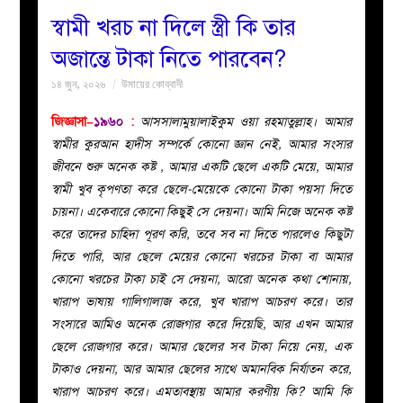
স্বামী খরচ না দিলে স্ত্রী কি তার
বয়ান
অজান্তে টাকা নিতে পারবেন?
১৪ জুন, ২০২৬
উমায়ের কোব্বাদী
নারীদের
জিজ্ঞাসা–
১৯৬০
:
আসসালামুয়ালাইকুম ওয়া রহমাতুল্লাহ। আমার
পাতা
স্বামীর কুরআন হাদীস সম্পর্কে কোনো জ্ঞান নেই, আমার সংসার
জীবনে শুরু অনেক কষ্ট , আমার একটি ছেলে একটি মেয়ে, আমার
ইসলাহী
স্বামী খুব কৃপণতা করে ছেলে-মেয়েকে কোনো টাকা পয়সা দিতে
চায়না। একেবারে কোনো কিছুই সে দেয়না। আমি নিজে অনেক কষ্ট
মজলিস
করে তাদের চাহিদা পূরণ করি, তবে সব না দিতে পারলেও কিছুটা
দিতে পারি, আর ছেলে মেয়ের কোনো খরচের টাকা বা আমার
প্রশ্ন
কোনো খরচের টাকা চাই সে দেয়না, আরো অনেক কথা শোনায়,
খারাপ ভাষায় গালিগালাজ করে, খুব খারাপ আচরণ করে। তার
করুন
সংসারে আমিও অনেক রোজগার করে দিয়েছি, আর এখন আমার
ছেলে রোজগার করে। আমার ছেলের সব টাকা নিয়ে নেয়, এক
টাকাও দেয়না, আর আমার ছেলের সাথে অমানবিক নির্যাতন করে,
খারাপ আচরণ করে। এমতাবস্থায় আমার করণীয় কি? আমি কি