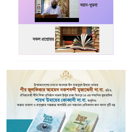
বয়ান-খুতবা
সকল প্রশ্নোত্তর