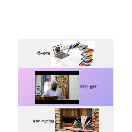
বই-প্রবন্ধ
বয়ান-খুতবা
সকল প্রশ্নোত্তর