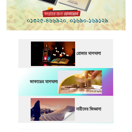
রোজার মাসআলা
জাকাতের মাসআলা
নারীদের জিজ্ঞাসা