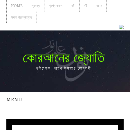
HOME
প্রবন্ধ
প্রশ্ন করুন
বই
বই
বয়ান
সকল প্রশ্নোত্তর
কোরআনের জ্যোতি
পরিচালক: শায়খ উমায়ের কোব্বাদী
MENU
সকল
প্রশ্নোত্তর
প্রবন্ধ