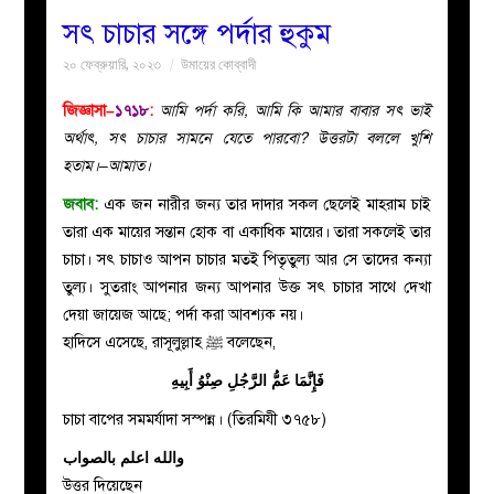
সৎ চাচার সঙ্গে পর্দার হুকুম
বয়ান
২০ ফেব্রুয়ারি, ২০২৩
উমায়ের কোব্বাদী
নারীদের
জিজ্ঞাসা–
১৭১৮
:
আমি পর্দা করি,‌ আমি কি আমার বাবার সৎ ভাই
অর্থাৎ, সৎ চাচার সামনে যেতে পারবো? উত্তরটা বললে খুশি
পাতা
হতাম।–আমাত।
জবাব:
এক জন নারীর জন্য তার দাদার সকল ছেলেই মাহরাম চাই
ইসলাহী
তারা এক মায়ের সন্তান হোক বা একাধিক মায়ের। তারা সকলেই তার
চাচা। সৎ চাচাও আপন চাচার মতই পিতৃতুল্য আর সে তাদের কন্যা
মজলিস
তুল্য। সুতরাং আপনার জন্য আপনার উক্ত সৎ চাচার সাথে দেখা
দেয়া জায়েজ আছে; পর্দা করা আবশ্যক নয়।
প্রশ্ন
হাদিসে এসেছে, রাসূলুল্লাহ ﷺ বলেছেন,
فَإِنَّمَا عَمُّ الرَّجُلِ صِنْوُ أَبِيهِ
করুন
চাচা বাপের সমমর্যাদা সস্পন্ন। (তিরমিযী ৩৭৫৮)
والله اعلم بالصواب
উত্তর দিয়েছেন