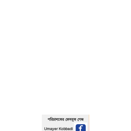
01325466920
পরিচালকের ফেসবুক পেজ
Umayer Kobbadi