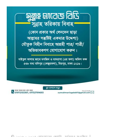
© ২০১৬ - ২০১৭ কোরআনের জ্যোতি. সর্বসত্ত্ব সংরক্ষিত |
মাওলানা উমায়ের কোব্বাদী