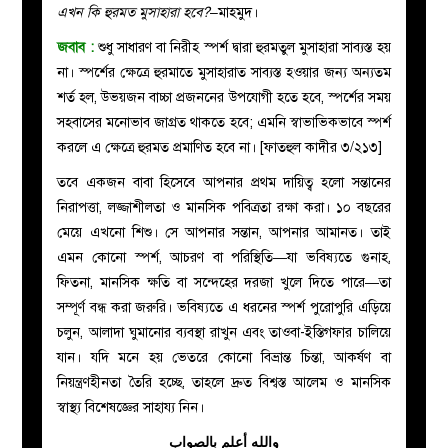
এখন কি হুরমত মুসাহারা হবে?
–মাহমুদ।
জবাব
:
শুধু সাধারণ বা নিরীহ স্পর্শ দ্বারা হুরমতুল মুসাহারা সাব্যস্ত হয়
না।
স্পর্শের ক্ষেত্রে
হুরমাতে মুসাহারাত
সাব্যস্ত
হওয়ার জন্য অন্যতম
শর্ত হল, উভয়জন বাচ্চা প্রজননের উপযোগী হতে হবে, স্পর্শের সময়
সহবাসের মনোভাব জাগ্রত থাকতে হবে; এমনি স্বাভাভিকভাবে স্পর্শ
করলে এ ক্ষেত্রে হুরমত প্রমাণিত হবে না। [ফাতহুল কাদীর ৩/২১৩]
তবে একজন বাবা হিসেবে আপনার প্রথম দায়িত্ব হলো সন্তানের
নিরাপত্তা, লজ্জাশীলতা ও মানসিক পবিত্রতা রক্ষা করা। ১০ বছরের
মেয়ে এখনো শিশু। সে আপনার সন্তান, আপনার আমানত। তাই
এমন কোনো স্পর্শ, আচরণ বা পরিস্থিতি—যা ভবিষ্যতে গুনাহ,
ফিতনা, মানসিক ক্ষতি বা সন্দেহের দরজা খুলে দিতে পারে—তা
সম্পূর্ণ বন্ধ করা জরুরি। ভবিষ্যতে এ ধরনের স্পর্শ পুরোপুরি এড়িয়ে
চলুন, আলাদা ঘুমানোর ব্যবস্থা রাখুন এবং তাওবা-ইস্তিগফার চালিয়ে
যান। যদি মনে হয় ভেতরে কোনো বিভ্রান্ত চিন্তা, আকর্ষণ বা
নিয়ন্ত্রণহীনতা তৈরি হচ্ছে, তাহলে দ্রুত বিশ্বস্ত আলেম ও মানসিক
স্বাস্থ্য বিশেষজ্ঞের সাহায্য নিন।
والله أعلم بالصواب