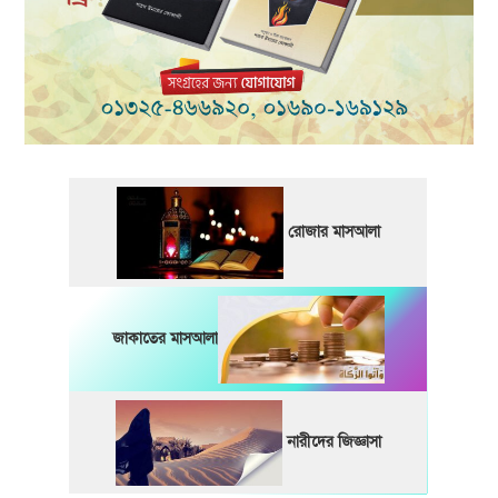
রোজার মাসআলা
জাকাতের মাসআলা
নারীদের জিজ্ঞাসা