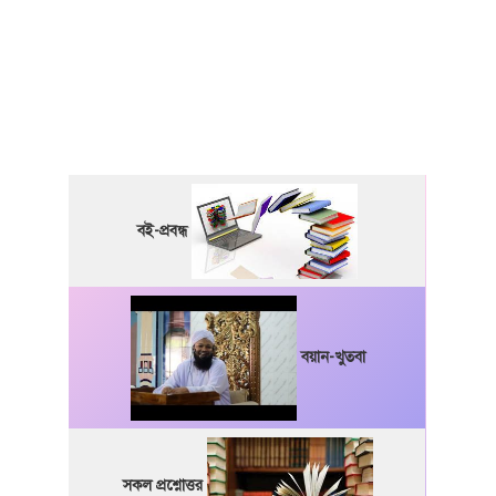
বই-প্রবন্ধ
বয়ান-খুতবা
সকল প্রশ্নোত্তর