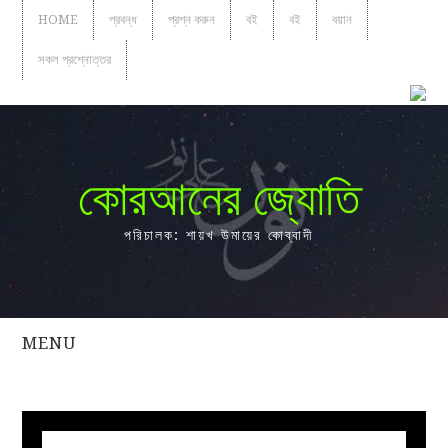
HOME
প্রবন্ধ
প্রশ্ন করুন
বই
বই
বয়ান
সকল প্রশ্নোত্তর
কোরআনের জ্যোতি
পরিচালক: শায়খ উমায়ের কোব্বাদী
MENU
সকল
প্রশ্নোত্তর
প্রবন্ধ