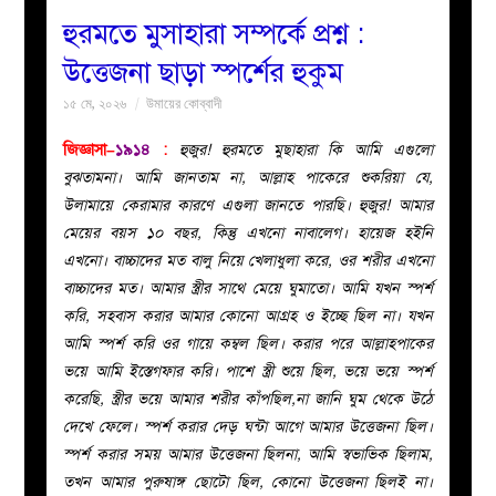
হুরমতে মুসাহারা সম্পর্কে প্রশ্ন :
বয়ান
উত্তেজনা ছাড়া স্পর্শের হুকুম
১৫ মে, ২০২৬
উমায়ের কোব্বাদী
নারীদের
জিজ্ঞাসা–
১৯১৪
:
হুজুর! হুরমতে মুছাহারা কি আমি এগুলো
পাতা
বুঝতামনা। আমি জানতাম না, আল্লাহ পাকেরে শুকরিয়া যে,
উলামায়ে কেরামার কারণে এগুলা জানতে পারছি। হুজুর! আমার
ইসলাহী
মেয়ের বয়স ১০ বছর, কিন্তু এখনো নাবালেগ। হায়েজ হইনি
এখনো। বাচ্চাদের মত বালু নিয়ে খেলাধুলা করে, ওর শরীর এখনো
মজলিস
বাচ্চাদের মত। আমার স্ত্রীর সাথে মেয়ে ঘুমাতো। আমি যখন স্পর্শ
করি, সহবাস করার আমার কোনো আগ্রহ ও ইচ্ছে ছিল না। যখন
প্রশ্ন
আমি স্পর্শ করি ওর গায়ে কম্বল ছিল। করার পরে আল্লাহপাকের
ভয়ে আমি ইস্তেগফার করি। পাশে স্ত্রী শুয়ে ছিল, ভয়ে ভয়ে স্পর্শ
করুন
করেছি, স্ত্রীর ভয়ে আমার শরীর কাঁপছিল,না জানি ঘুম থেকে উঠে
দেখে ফেলে। স্পর্শ করার দেড় ঘন্টা আগে আমার উত্তেজনা ছিল।
স্পর্শ করার সময় আমার উত্তেজনা ছিলনা, আমি স্বভাভিক ছিলাম,
তখন আমার পুরুষাঙ্গ ছোটো ছিল, কোনো উত্তেজনা ছিলই না।