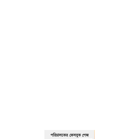
01325466920
পরিচালকের ফেসবুক পেজ