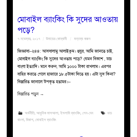
মোবাইল ব্যাংকিং কি সুদের আওতায়
পড়ে?
৭ নভেম্বর, ২০১৭
উমায়ের কোব্বাদী
মন্তব্য করুন
জিজ্ঞাসা–২৪৪: আসসালামু আলাইকুম। হুযুর, আমি জানতে চাই,
মোবাইল ব্যাংকিং কি সুদের আওতায় পড়ে? যেমন বিকাশ , ডাচ
বাংলা ইত্যাদি। মনে করুন, আমি ১০০০ টাকা রাখলাম। এরপর
বাহির করতে গেলে হাজারে ১৮.৫টাকা দিতে হয়। এটা সুদ কিনা?
বিস্তারিত জানালে উপকৃত হতামর।–
বিস্তারিত পড়ুন
→
অর্থনীতি
,
আধুনিক মাসআলা
,
ইসলামি ব্যাংকিং
,
লেন-দেন
ডাচ
বাংলা
,
বিকাশ
,
মোবাইল ব্যাংকিং