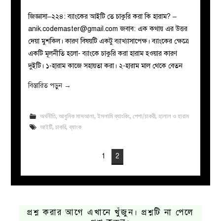
জিজ্ঞাসা–২২৪: ব্যাংকের আইটি তে চাকুরি করা কি হারাম? –
anik.codemaster@gmail.com
জবাব: এক কথায় এর উত্তর
দেয়া মুশকিল। কারণ বিষয়টি একটু ব্যাখ্যাসাপেক্ষ। ব্যাংকের ক্ষেত্রে
একটি মূলনীতি হলো- ব্যাংকে চাকুরি করা হারাম হওয়ার কারণ
দুইটি। ১-হারাম কাজে সহায়তা করা। ২-হারাম মাল থেকে বেতন
বিস্তারিত পড়ুন
→
অর্থনীতি
,
আধুনিক মাসআলা
,
ইসলামি ব্যাংকিং
,
পেশা/চাকরী
,
হালাল ও হারাম
আইটি
,
চাকরি
,
ব্যাংক
1
2
প্রশ্ন করার আগে এখানে খুঁজুন। প্রশ্নটি না পেলে