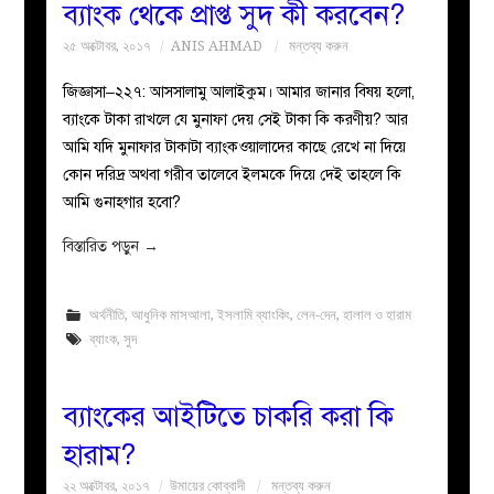
ব্যাংক থেকে প্রাপ্ত সুদ কী করবেন?
২৫ অক্টোবর, ২০১৭
ANIS AHMAD
মন্তব্য করুন
জিজ্ঞাসা–২২৭: আসসালামু আলাইকুম। আমার জানার বিষয় হলো,
ব্যাংকে টাকা রাখলে যে মুনাফা দেয় সেই টাকা কি করণীয়? আর
আমি যদি মুনাফার টাকাটা ব্যাংকওয়ালাদের কাছে রেখে না দিয়ে
কোন দরিদ্র অথবা গরীব তালেবে ইলমকে দিয়ে দেই তাহলে কি
আমি গুনাহগার হবো?
বিস্তারিত পড়ুন
→
অর্থনীতি
,
আধুনিক মাসআলা
,
ইসলামি ব্যাংকিং
,
লেন-দেন
,
হালাল ও হারাম
ব্যাংক
,
সুদ
ব্যাংকের আইটিতে চাকরি করা কি
হারাম?
২২ অক্টোবর, ২০১৭
উমায়ের কোব্বাদী
মন্তব্য করুন