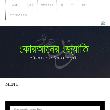
HOME
প্রবন্ধ
প্রশ্ন করুন
বই
বই
বয়ান
সকল প্রশ্নোত্তর
কোরআনের জ্যোতি
পরিচালক: শায়খ উমায়ের কোব্বাদী
MENU
সকল
প্রশ্নোত্তর
প্রবন্ধ