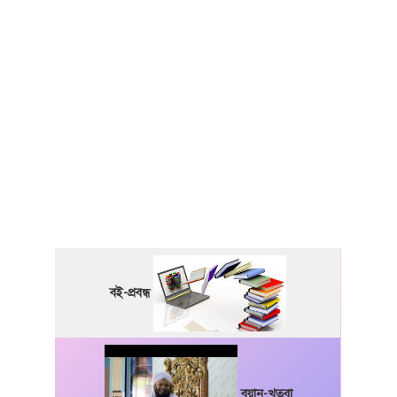
বই-প্রবন্ধ
বয়ান-খুতবা