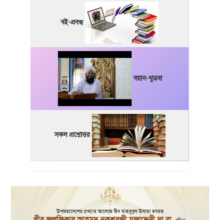
বই-প্রবন্ধ
বয়ান-খুতবা
সকল প্রশ্নোত্তর