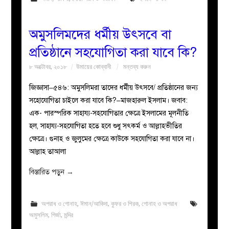
অমুসলিমদের ধর্মীয় উৎসবে বা
প্রতিষ্ঠানে সহযোগিতা করা যাবে কি?
৮ অক্টোবর, ২০১৮
উমায়ের কোব্বাদী
মন্তব্য করুন
জিজ্ঞাসা–৫৪৬: অমুসলিমরা তাদের ধর্মীয় উৎসবে/ প্রতিষ্ঠানের জন্য
সহোযোগিতা চাইলে করা যাবে কি?–মাজহারুল ইসলাম। জবাব:
এক- পারস্পরিক সাহায্য-সহযোগিতার ক্ষেত্রে ইসলামের মূলনীতি
হল, সাহায্য-সহযোগিতা হতে হবে শুধু সৎকর্ম ও আল্লাহভীতির
ক্ষেত্রে। গুনাহ ও জুলুমের ক্ষেত্রে কাউকে সহযোগিতা করা যাবে না।
আল্লাহ তাআলা
বিস্তারিত পড়ুন
→
অপরাধ ও গোনাহ
,
ঈমান/আকিদা
,
কুফর ও শিরক
,
গোনাহ ও অপরাধ
অমুসলিম
,
গির্জা
,
মন্দির