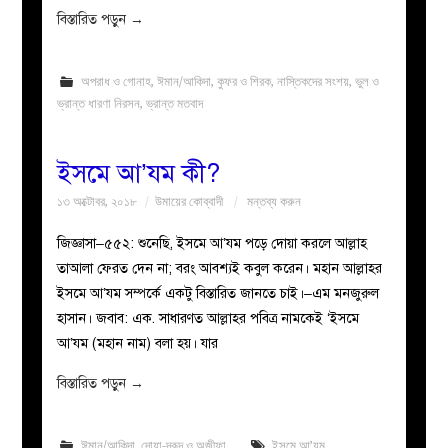
বিস্তারিত পড়ুন
→
অপরাধ ও গোনাহ
,
ঈমান/আকিদা
,
কুফর ও শিরক
,
নাস্তিকদের সংশয়
,
ভুল ও
ভ্রান্ত ধারণা নিরসন
,
ভ্রান্ত মতবাদ
ইসমে আ’যম কী?
১৩ অক্টোবর, ২০১৮
উমায়ের কোব্বাদী
মন্তব্য করুন
জিজ্ঞাসা–৫৫২: শুনেছি, ইসমে আ’যম পড়ে দোয়া করলে আল্লাহ
তাআলা ফেরত দেন না; বরং আবশ্যই কবুল করেন। মহান আল্লাহর
ইসমে আ’যম সম্পর্কে একটু বিস্তারিত জানতে চাই।–এম মনজুরুল
হাসান। জবাব: এক. সাধারণত আল্লাহর পবিত্র নামকেই ‘ইসমে
আ’যম (মহান নাম) বলা হয়। যার
বিস্তারিত পড়ুন
→
ঈমান/আকিদা
,
দোয়া-দরূদ ও অজীফা
ইসমে আ’যম