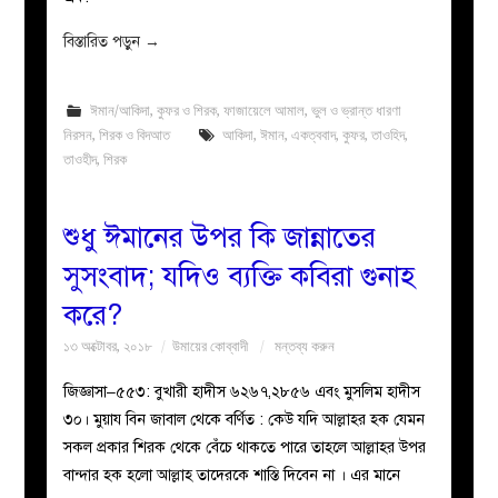
বিস্তারিত পড়ুন
→
ঈমান/আকিদা
,
কুফর ও শিরক
,
ফাজায়েলে আমাল
,
ভুল ও ভ্রান্ত ধারণা
নিরসন
,
শিরক ও বিদআত
আকিদা
,
ঈমান
,
একত্ববাদ
,
কুফর
,
তাওহিদ
,
তাওহীদ
,
শিরক
শুধু ঈমানের উপর কি জান্নাতের
সুসংবাদ; যদিও ব্যক্তি কবিরা গুনাহ
করে?
১৩ অক্টোবর, ২০১৮
উমায়ের কোব্বাদী
মন্তব্য করুন
জিজ্ঞাসা–৫৫৩: বুখারী হাদীস ৬২৬৭,২৮৫৬ এবং মুসলিম হাদীস
৩০। মুয়ায বিন জাবাল থেকে বর্ণিত : কেউ যদি আল্লাহর হক যেমন
সকল প্রকার শিরক থেকে বেঁচে থাকতে পারে তাহলে আল্লাহর উপর
বান্দার হক হলো আল্লাহ তাদেরকে শাস্তি দিবেন না । এর মানে