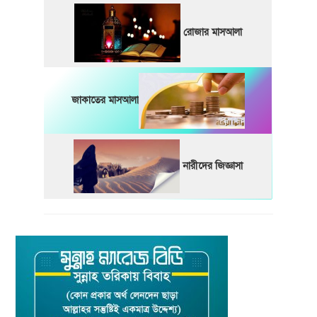
রোজার মাসআলা
জাকাতের মাসআলা
নারীদের জিজ্ঞাসা