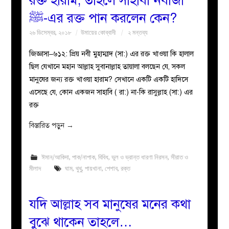
রক্ত হারাম; তাহলে সাহাবী নবীজী
ﷺ-এর রক্ত পান করলেন কেন?
২৬ ডিসেম্বর, ২০১৮
উমায়ের কোব্বাদী
২ মন্তব্য
জিজ্ঞাসা–৬১২: প্রিয় নবী মুহাম্মাদ (সা:) এর রক্ত খাওয়া কি হালাল
ছিল যেখানে মহান আল্লাহ সুবানাল্লাহ তায়ালা বলছেন যে, সকল
মানুষের জন্য রক্ত খাওয়া হারাম? সেখানে একটি একটি হাদিসে
এসেছে যে, কোন একজন সাহাবি ( রা:) না-কি রাসুল্লাহ (সা:) এর
রক্ত
বিস্তারিত পড়ুন
→
ঈমান/আকিদা
,
পাক/নাপাক
,
বিবিধ
,
ভুল ও ভ্রান্ত ধারণা নিরসন
,
সীরাত ও
মীলাদ
ঘাম
,
থুথু
,
পায়খানা
,
পেশাব
,
রক্ত
যদি আল্লাহ সব মানুষের মনের কথা
বুঝে থাকেন তাহলে…