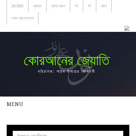
HOME
প্রবন্ধ
প্রশ্ন করুন
বই
বই
বয়ান
সকল প্রশ্নোত্তর
কোরআনের জ্যোতি
পরিচালক: শায়খ উমায়ের কোব্বাদী
MENU
সকল
প্রশ্নোত্তর
প্রবন্ধ