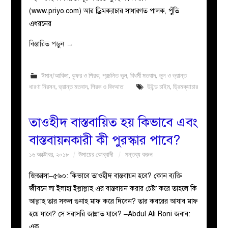
(www.priyo.com) আর ড্রিমক্যাচার সাধারণত পালক, পুঁতি
এধরনের
বিস্তারিত পড়ুন
→
ঈমান/আকিদা
,
কুফর ও শিরক
,
প্রচলিত ভুল
,
বিধর্মী মতবাদ
,
ভুল ও ভ্রান্ত
ধারণা নিরসন
,
ভ্রান্ত মতবাদ
,
শিরক ও বিদআত
উইন্ড চাইম
,
ড্রিমক্যাচার
তাওহীদ বাস্তবায়িত হয় কিভাবে এবং
বাস্তবায়নকারী কী পুরস্কার পাবে?
১৬ অক্টোবর, ২০১৮
উমায়ের কোব্বাদী
মন্তব্য করুন
জিজ্ঞাসা–৫৬০: কিভাবে তা‌ওহীদ বাস্তবায়ন হবে? কোন ব্যক্তি
জীবনে লা ইলাহা ইল্লাল্লাহ এর বাস্তবায়ন করার চেষ্টা করে তাহলে কি
আল্লাহ তার সকল গুনাহ মাফ করে দিবেন? তার কবরের আযাব মাফ
হয়ে যাবে? সে সরাসরি জান্নাত যাবে? –Abdul Ali Roni জবাব:
এক.