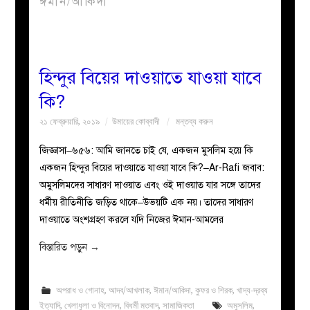
ঈমান/আকিদা
বয়ান
নারীদের
হিন্দুর বিয়ের দাওয়াতে যাওয়া যাবে
কি?
পাতা
২১ ফেব্রুয়ারি, ২০১৯
উমায়ের কোব্বাদী
মন্তব্য করুন
ইসলাহী
জিজ্ঞাসা–৬৫৬: আমি জানতে চাই যে, একজন মুসলিম হয়ে কি
একজন হিন্দুর বিয়ের দাওয়াতে যাওয়া যাবে কি?–Ar-Rafi জবাব:
মজলিস
অমুসলিমদের সাধারণ দাওয়াত এবং ওই দাওয়াত যার সঙ্গে তাদের
ধর্মীয় রীতিনীতি জড়িত থাকে–উভয়টি এক নয়। তাদের সাধারণ
প্রশ্ন
দাওয়াতে অংশগ্রহণ করলে যদি নিজের ঈমান-আমলের
করুন
বিস্তারিত পড়ুন
→
অপরাধ ও গোনাহ
,
আদব/আখলাক
,
ঈমান/আকিদা
,
কুফর ও শিরক
,
খাদ্য-দ্রব্য
ইত্যাদি
,
খেলাধুলা ও বিনোদন
,
বিধর্মী মতবাদ
,
সামাজিকতা
অমুসলিম
,