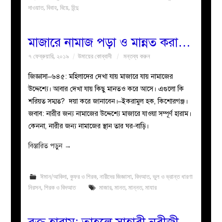
দাওয়াত
,
বিবাহ
,
বিয়ে
,
হিন্দু
মাজারে নামাজ পড়া ও মান্নত করা…
৭ ফেব্রুয়ারি, ২০১৯
উমায়ের কোব্বাদী
মন্তব্য করুন
জিজ্ঞাসা–৬৪৫: মহিলাদের দেখা যায় মাজারে যায় নামাজের
উদ্দেশ্যে। আবার দেখা যায় কিছু মানতও করে আসে। এগুলো কি
শরিয়ত সম্মত? দয়া করে জানাবেন।–ইকরামুল হক, কিশোরগঞ্জ।
জবাব: নারীর জন্য নামাজের উদ্দেশ্যে মাজারে যাওয়া সম্পূর্ণ হারাম।
কেননা, নারীর জন্য নামাজের স্থান তার ঘর-বাড়ি।
বিস্তারিত পড়ুন
→
ঈমান/আকিদা
,
কুফর ও শিরক
,
নারীদের জিজ্ঞাসা
,
বিদআত
,
ভুল ও ভ্রান্ত ধারণা
নিরসন
,
শিরক ও বিদআত
মাজার
,
মানত
,
মান্নত
,
মাযার