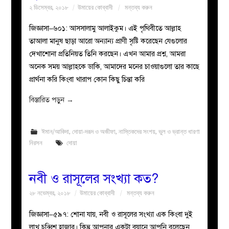
২ ডিসেম্বর, ২০১৮
উমায়ের কোব্বাদী
মন্তব্য করুন
জিজ্ঞাসা–৬০১: আসসালামু আলাইকুম। এই পৃথিবীতে আল্লাহ
তাআলা মানুষ ছাড়া আরো অন্যান্য প্রাণী সৃষ্টি করেছেন যেগুলোর
দেখাশোনা প্রতিনিয়ত তিনি করছেন। এখন আমার প্রশ্ন, আমরা
অনেক সময় আল্লাহকে ডাকি, আমাদের মনের চাওয়াগুলো তার কাছে
প্রার্থনা করি কিংবা খারাপ কোন কিছু চিন্তা করি
বিস্তারিত পড়ুন
→
ঈমান/আকিদা
,
দোয়া-দরূদ ও অজীফা
,
নাস্তিকদের সংশয়
,
ভুল ও ভ্রান্ত ধারণা
নিরসন
দোয়া
নবী ও রাসূলের সংখ্যা কত?
২৮ নভেম্বর, ২০১৮
উমায়ের কোব্বাদী
মন্তব্য করুন
জিজ্ঞাসা–৫৯৭: শোনা যায়, নবী ও রাসূলের সংখ্যা এক কিংবা দুই
লাখ চব্বিশ হাজার। কিন্তু আপনার একটা বয়ানে আপনি বলেছেন,