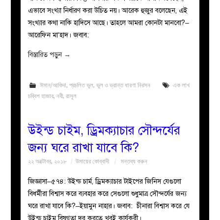
এভাবে সংখ্যা নির্ধারণ করা উচিত নয়। আরেক হুজুর বলেছেন, এই
সংখ্যার কথা নাকি হাদিসে আছে। তাহলে আমরা কোনটা মানবো?–
আরেফিন মা’হাদ। জবাব:
বিস্তারিত পড়ুন
→
ঈমান/আকিদা
,
প্রচলিত ভুল
,
ভুল ও ভ্রান্ত ধারণা নিরসন
এক লাখ
চব্বিশ হাজার
,
নবী
,
রাসূল
উইন্ড চাইম, ড্রিমক্যাচার সৌন্দর্যের
জন্য ঘরে রাখা যাবে কি?
২২ অক্টোবর, ২০১৮
উমায়ের কোব্বাদী
মন্তব্য করুন
জিজ্ঞাসা–৫৭৪: উইন্ড চার্ম, ড্রিমক্যাচার টাইপের জিনিস যেগুলো
বিধর্মীরা বিশ্বাস করে ব্যবহার করে সেগুলো শুধুমাত্র সৌন্দর্যের জন্য
ঘরে রাখা যাবে কি?–ইয়ামুন নাহার। জবাব: চীনারা বিশ্বাস করে যে
উইন্ড চাইম বিষণ্ণতা দূর করতে খুবই কার্যকরী।