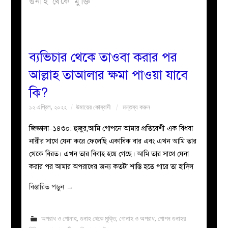
গুনাহ থেকে মুক্তি
বয়ান
নারীদের
ব্যভিচার থেকে তাওবা করার পর
আল্লাহ তাআলার ক্ষমা পাওয়া যাবে
পাতা
কি?
ইসলাহী
১২ এপ্রিল, ২০২২
উমায়ের কোব্বাদী
মন্তব্য করুন
মজলিস
জিজ্ঞাসা–১৪৩০: হুজুর,আমি গোপনে আমার প্রতিবেশী এক বিধবা
নারীর সাথে যেনা করে ফেলেছি একাধিক বার এবং এখন আমি তার
প্রশ্ন
থেকে বিরত। এখন তার বিবাহ হয়ে গেছে। আমি তার সাথে যেনা
করার পর আমার অপরাধের জন্য কতটা শাস্তি হতে পারে তা হাদিস
করুন
বিস্তারিত পড়ুন
→
অপরাধ ও গোনাহ
,
গুনাহ থেকে মুক্তি
,
গোনাহ ও অপরাধ
,
গোপন গুনাহর