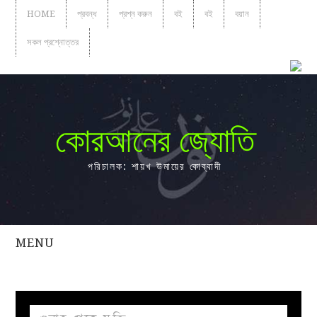
HOME
প্রবন্ধ
প্রশ্ন করুন
বই
বই
বয়ান
সকল প্রশ্নোত্তর
কোরআনের জ্যোতি
পরিচালক: শায়খ উমায়ের কোব্বাদী
MENU
সকল
প্রশ্নোত্তর
প্রবন্ধ