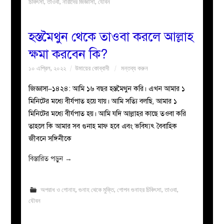
চিকিৎসা
,
তাওবা
,
নারীদের জিজ্ঞাসা
,
যৌবন
হস্তমৈথুন থেকে তাওবা করলে আল্লাহ
ক্ষমা করবেন কি?
১০ এপ্রিল, ২০২২
উমায়ের কোব্বাদী
মন্তব্য করুন
জিজ্ঞাসা–১৪২৪: আমি ১৬ বছর হস্তমৈথুন করি। এখন আমার ১
মিনিটের মধ্যে বীর্যপাত হয়ে যায়। আমি সত্যি বলছি, আমার ১
মিনিটের মধ্যে বীর্যপাত হয়। আমি যদি আল্লাহর কাছে তওবা করি
তাহলে কি আমার সব গুনাহ মাফ হবে এবং ভবিষ্যৎ বৈবাহিক
জীবনে সঙ্গিনীকে
বিস্তারিত পড়ুন
→
অপরাধ ও গোনাহ
,
গুনাহ থেকে মুক্তি
,
গোপন গুনাহর চিকিৎসা
,
তাওবা
,
যৌবন