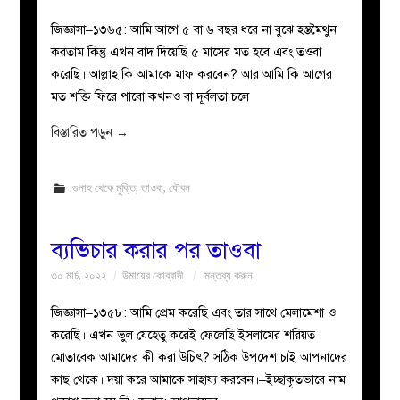
জিজ্ঞাসা–১৩৬৫: আমি আগে ৫ বা ৬ বছর ধরে না বুঝে হস্তমৈথুন
করতাম কিন্তু এখন বাদ দিয়েছি ৫ মাসের মত হবে এবং তওবা
করেছি। আল্লাহ কি আমাকে মাফ করবেন? আর আমি কি আগের
মত শক্তি ফিরে পাবো কখনও বা দূর্বলতা চলে
বিস্তারিত পড়ুন
→
গুনাহ থেকে মুক্তি
,
তাওবা
,
যৌবন
ব্যভিচার করার পর তাওবা
৩০ মার্চ, ২০২২
উমায়ের কোব্বাদী
মন্তব্য করুন
জিজ্ঞাসা–১৩৫৮: আমি প্রেম করেছি এবং তার সাথে মেলামেশা ও
করেছি। এখন ভুল যেহেতু করেই ফেলেছি ইসলামের শরিয়ত
মোতাবেক আমাদের কী করা উচিৎ? সঠিক উপদেশ চাই আপনাদের
কাছ থেকে। দয়া করে আমাকে সাহায্য করবেন।–ইচ্ছাকৃতভাবে নাম