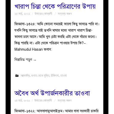
খারাপ চিন্তা থেকে পরিত্রাণের উপায়
২৫ মার্চ, ২০২২
উমায়ের কোব্বাদী
মন্তব্য করুন
জিজ্ঞাসা–১৩২৪: আমি কোনো সময়েই ভালো কিছু ভাবতে পারি না।
যখনি কিছু ভাবতে যাই তখনি মাথার মধ্যে খারাপ খারাপ চিন্তা-
ভাবনা চলে আসে। আমি খুব চেষ্টা করছি এটা থেকে বাঁচার জন্যে।
কিন্তু পারছি না। এটা থেকে পরিত্রান পাওয়ার উপায় কি?–
Mahmudul Hasan জবাব:
বিস্তারিত পড়ুন
→
আত্মশুদ্ধি
,
গুনাহ থেকে মুক্তি
,
চিকিৎসা
,
তাওবা
অবৈধ অর্থ উপার্জনকারীর তাওবা
২৪ মার্চ, ২০২২
উমায়ের কোব্বাদী
মন্তব্য করুন
জিজ্ঞাসা–১৩২২: আসসালামুআলাইকুম। আমার বাবা সরকারী চাকরি