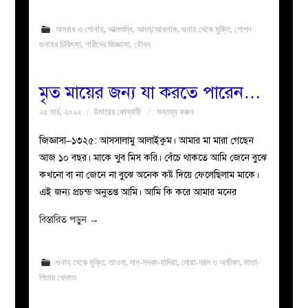
অপরাধ ও গোনাহ
,
আত্মশুদ্ধি
,
আদব/আখলাক
,
গুনাহ থেকে মুক্তি
,
গোপন
গুনাহর চিকিৎসা
,
নারীদের জিজ্ঞাসা
,
যৌবন
মৃত মায়ের জন্য যা করতে পারেন…
২৫ মার্চ, ২০২২
উমায়ের কোব্বাদী
মন্তব্য করুন
জিজ্ঞাসা–১৩২৫: আসসালামু আলাইকুম। আমার মা মারা গেছেন
আজ ১০ বছর। মাকে খুব মিস করি। বেঁচে থাকতে আমি জেনে বুঝে
কখনো বা না জেনে না বুঝে অনেক কষ্ট দিয়ে ফেলেছিলাম মাকে।
এই জন্য প্রচন্ড অনুতপ্ত আমি। আমি কি করে আমার মনের
বিস্তারিত পড়ুন
→
গুনাহ থেকে মুক্তি
,
তাওবা
,
দান-সদকা-হাদিয়া
,
দোয়া-দরূদ ও অজীফা
,
মাতা-
পিতার খেদমত