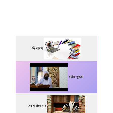
বই-প্রবন্ধ
বয়ান-খুতবা
সকল প্রশ্নোত্তর