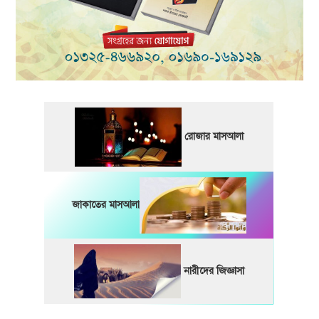
রোজার মাসআলা
জাকাতের মাসআলা
নারীদের জিজ্ঞাসা