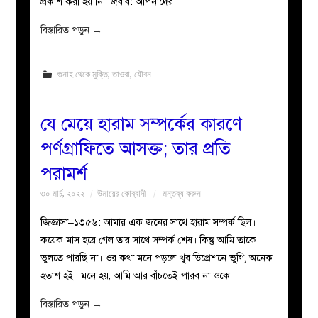
প্রকাশ করা হয় নি। জবাব: আপনাদের
বিস্তারিত পড়ুন
→
গুনাহ থেকে মুক্তি
,
তাওবা
,
যৌবন
যে মেয়ে হারাম সম্পর্কের কারণে
পর্ণগ্রাফিতে আসক্ত; তার প্রতি
পরামর্শ
৩০ মার্চ, ২০২২
উমায়ের কোব্বাদী
মন্তব্য করুন
জিজ্ঞাসা–১৩৫৬: আমার এক জনের সাথে হারাম সম্পর্ক ছিল।
কয়েক মাস হয়ে গেল তার সাথে সম্পর্ক শেষ। কিন্তু আমি তাকে
ভুলতে পারছি না। ওর কথা মনে পড়লে খুব ডিপ্রেশনে ভুগি, অনেক
হতাশ হই। মনে হয়, আমি আর বাঁচতেই পারব না ওকে
বিস্তারিত পড়ুন
→