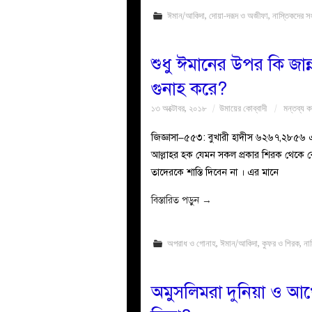
ঈমান/আকিদা
,
দোয়া-দরূদ ও অজীফা
,
নাস্তিকদের 
শুধু ঈমানের উপর কি জান্
গুনাহ করে?
১৩ অক্টোবর, ২০১৮
উমায়ের কোব্বাদী
মন্তব্য ক
জিজ্ঞাসা–৫৫৩: বুখারী হাদীস ৬২৬৭,২৮৫৬ এবং
আল্লাহর হক যেমন সকল প্রকার শিরক থেকে বে
তাদেরকে শাস্তি দিবেন না । এর মানে
বিস্তারিত পড়ুন
→
অপরাধ ও গোনাহ
,
ঈমান/আকিদা
,
কুফর ও শিরক
,
না
অমুসলিমরা দুনিয়া ও আখ