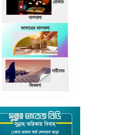
রোজার
মাসআলা
জাকাতের মাসআলা
নারীদের
জিজ্ঞাসা