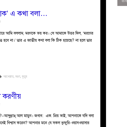
হোক’ এ কথা বলা…
ন
াপারে আমি বললাম, মরণকে ভয় কর। সে আমাকে উত্তর দিল, ‘মরণের
তে হবে না।’ তার এ জাতীয় কথা বলা কি ঠিক হয়েছে? না হলে তার
আখেরাত
,
মরণ
,
মৃত্যু
0
লে করণীয়
ন
–আব্দুল্লাহ্ আল মামুন। জবাব: এক. প্রিয় ভাই, আপনাকে যদি বলা
স্তবেই বিশ্বাস করেন? আপনার মনে যে সকল কুফুরি-ওয়াসওয়াসার