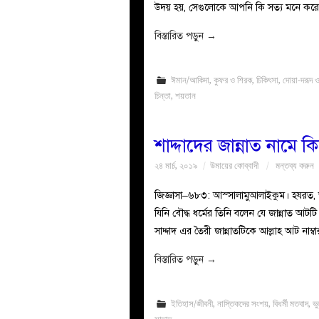
উদয় হয়, সেগুলোকে আপনি কি সত্য মনে করে
বিস্তারিত পড়ুন
→
ঈমান/আকিদা
,
কুফর ও শিরক
,
চিকিৎসা
,
দোয়া-দরূদ 
চিন্তা
,
শয়তান
শাদ্দাদের জান্নাত নামে ক
২৪ মার্চ, ২০১৯
উমায়ের কোব্বাদী
মন্তব্য করুন
জিজ্ঞাসা–৬৮৩: আস্সালামুআলাইকুম। হযরত
যিনি বৌদ্ধ ধর্মের তিনি বলেন যে জান্নাত আট
সাদ্দাদ এর তৈরী জান্নাতটিকে আল্লাহ আট নাম্ব
বিস্তারিত পড়ুন
→
ইতিহাস/জীবনী
,
নাস্তিকদের সংশয়
,
বিধর্মী মতবাদ
,
ভু