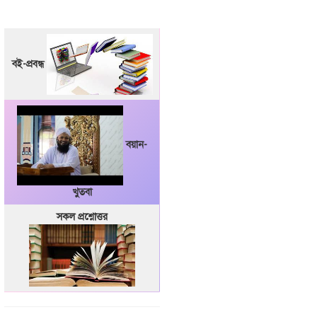
বই-প্রবন্ধ
বয়ান-
খুতবা
সকল প্রশ্নোত্তর