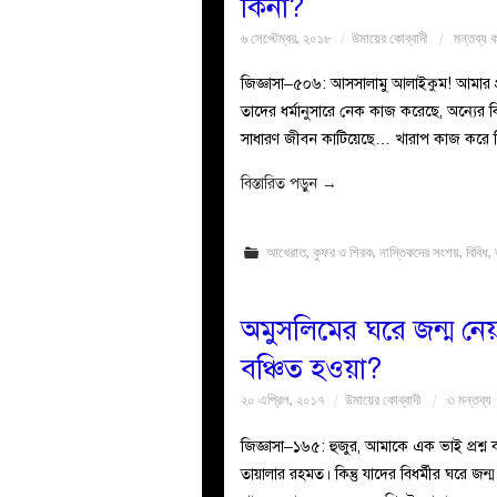
কিনা?
৬ সেপ্টেম্বর, ২০১৮
উমায়ের কোব্বাদী
মন্তব্য 
জিজ্ঞাসা–৫০৬: আসসালামু আলাইকুম! আমার প্র
তাদের ধর্মানুসারে নেক কাজ করেছে, অন্যের
সাধারণ জীবন কাটিয়েছে… খারাপ কাজ করে নি,
বিস্তারিত পড়ুন
→
আখেরাত
,
কুফর ও শিরক
,
নাস্তিকদের সংশয়
,
বিবিধ
,
অমুসলিমের ঘরে জন্ম নেয়
বঞ্চিত হওয়া?
২০ এপ্রিল, ২০১৭
উমায়ের কোব্বাদী
৩ মন্তব্য
জিজ্ঞাসা–১৬৫: হুজুর, আমাকে এক ভাই প্রশ্ন 
তায়ালার রহমত। কিন্তু যাদের বিধর্মীর ঘরে 