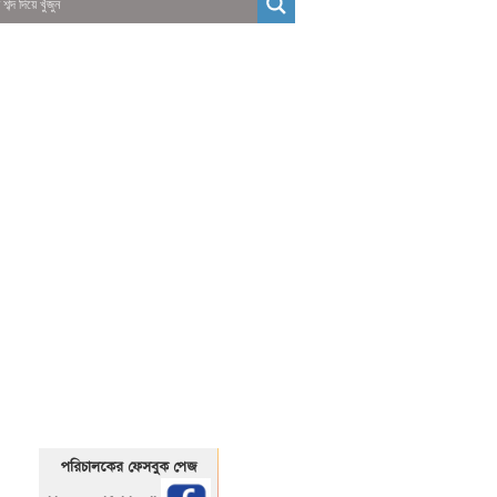
01325466920
1325466920
পরিচালকের ফেসবুক পেজ