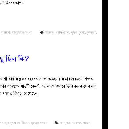
ন? উত্তরে আপনি
ও অজীফা
,
নাস্তিকদের সংশয়
ইবলিস
,
ওয়াসওয়াসা
,
কুফর
,
কুফরি
,
কুমন্ত্রণা
,
িছু ছিল কি?
, আশা করি আল্লাহর রহমতে ভালো আছেন। আমার একজন শিক্ষক
টি আর জাহান্নাম সাতটি কেন? এর কারণ হিসাবে তিনি বলেন যে বাদশা
ার জান্নাত হিসাবে রেখেছেন।
ল ও ভ্রান্ত ধারণা নিরসন
,
ভ্রান্ত মতবাদ
জান্নাত
,
বেহেশত
,
শাদ্দাদ
,