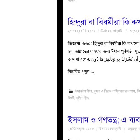
সাদ্দাদ
হিন্দুরা বা বিধর্মীরা কি 
২৫ ফেব্রুয়ারি, ২০১৯
উমায়ের কোব্বাদী
মন্তব্য
জিজ্ঞাসা–৬৬০: হিন্দুরা বা বিধর্মীরা কি 
হল, জান্নাতের যাওয়ার জন্য ঈমান পূর্বশর্ত। স
তাআলা বলেন, أَن يُشْرَكَ بِهِ وَيَغْفِرُ مَا دُونَ
বিস্তারিত পড়ুন
→
ঈমান/আকিদা
,
কুফর ও শিরক
,
নাস্তিকদের সংশয়
,
বি
বিধর্মী
,
মুমিন
,
হিন্দু
ইসলাম ও গণতন্ত্র; এ ব্য
২৬ ডিসেম্বর, ২০১৮
উমায়ের কোব্বাদী
মন্তব্য 