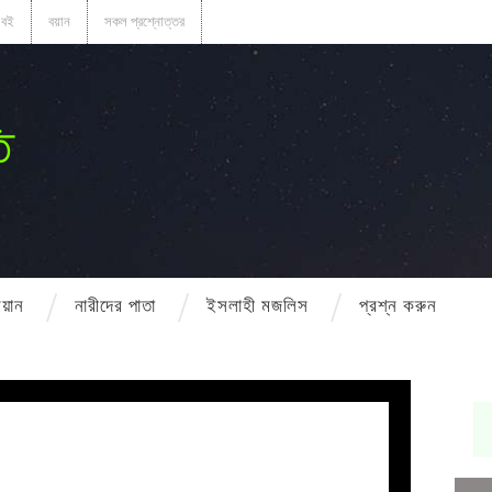
বই
বয়ান
সকল প্রশ্নোত্তর
ি
বয়ান
নারীদের পাতা
ইসলাহী মজলিস
প্রশ্ন করুন