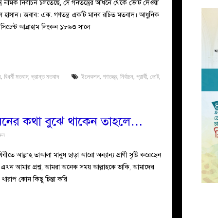
ত্র নামক নির্বাচন চলতেছে, সে গনতন্ত্রের অধিনে থেকে ভোট দেওয়া
ল হাসান। জবাব: এক. গণতন্ত্র একটি মানব রচিত মতবাদ। আধুনিক
প্রেসিডেন্ট আব্রাহাম লিংকন ১৮৬৩ সালে
য়
,
বিধর্মী মতবাদ
,
ভ্রান্ত মতবাদ
ইলেকশন
,
গণতন্ত্র
,
নির্বাচন
,
প্রার্থী
,
ভোট
,
 মনের কথা বুঝে থাকেন তাহলে…
রুন
তে আল্লাহ তাআলা মানুষ ছাড়া আরো অন্যান্য প্রাণী সৃষ্টি করেছেন
 এখন আমার প্রশ্ন, আমরা অনেক সময় আল্লাহকে ডাকি, আমাদের
া খারাপ কোন কিছু চিন্তা করি