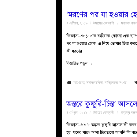
‘মরণের পর যা হওয়ার 
৭ এপ্রিল, ২০১৯
উমায়ের কোব্বাদী
মন্তব্য করু
জিজ্ঞাসা–৭০১: এক ব্যক্তিকে কোনো এক ব্য
পর যা হওয়ার হোক, এ নিয়ে তোমার চিন্তা কর
কী ধরণের
বিস্তারিত পড়ুন
→
আখেরাত
,
ঈমান/আকিদা
,
নাস্তিকদের সংশয়
অন্তরে কুফুরি-চিন্তা আস
৪ এপ্রিল, ২০১৯
উমায়ের কোব্বাদী
মন্তব্য করু
জিজ্ঞাসা–৬৯৭: অন্তরে কুফুরি আসলে কী করব?
হয়, মনের মাঝে আসা চিন্তাগুলো আপনি কি বা