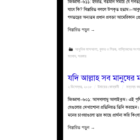
জিজ্ঞাসা–৬১১: হযরত, বর্তমান সময়ে যে গনতন্
যাবে কি? বিস্তারিত বললে উপকৃত হতাম।–আবু
গণতন্ত্রের অন্যতম প্রধান প্রবক্তা আমেরিকান 
বিস্তারিত পড়ুন
→
আধুনিক মাসআলা
,
কুফর ও শিরক
,
নাস্তিকদের সংশ
মতবাদ
,
সরকার
যদি আল্লাহ সব মানুষের
২ ডিসেম্বর, ২০১৮
উমায়ের কোব্বাদী
মন্তব্য ক
জিজ্ঞাসা–৬০১: আসসালামু আলাইকুম। এই পৃথিবী
যেগুলোর দেখাশোনা প্রতিনিয়ত তিনি করছেন।
মনের চাওয়াগুলো তার কাছে প্রার্থনা করি কিংব
বিস্তারিত পড়ুন
→