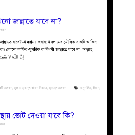
কখনো জান্নাতে যাবে না?
 করুন
কখনো জান্নাতে যাবে?–ইমরান। জবাব: ইসলামের মৌলিক একটি আকিদা
ুতরাং কোনো কাফির-মুশরিক বা বিধর্মী জান্নাতে যাবে না। আল্লাহ
إِنَّ اللّهَ لاَ يَغْفِرُ 
ধর্মী মতবাদ
,
ভুল ও ভ্রান্ত ধারণা নিরসন
,
ভ্রান্ত মতবাদ
অমুসলিম
,
ঈমান
,
বস্থায় ভোট দেওয়া যাবে কি?
করুন