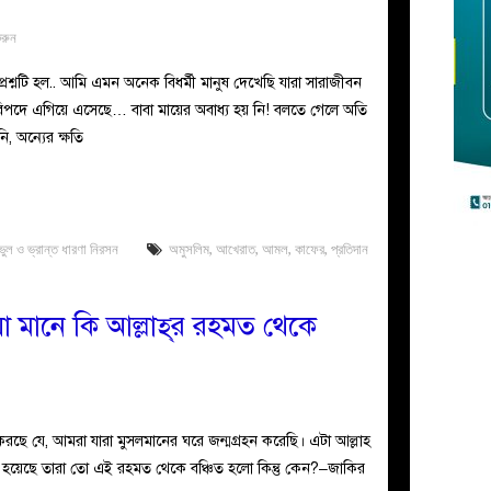
করুন
শ্নটি হল.. আমি এমন অনেক বিধর্মী মানুষ দেখেছি যারা সারাজীবন
 বিপদে এগিয়ে এসেছে… বাবা মায়ের অবাধ্য হয় নি! বলতে গেলে অতি
 অন্যের ক্ষতি
ভুল ও ভ্রান্ত ধারণা নিরসন
অমুসলিম
,
আখেরাত
,
আমল
,
কাফের
,
প্রতিদান
া মানে কি আল্লাহ্‌র রহমত থেকে
করছে যে, আমরা যারা মুসলমানের ঘরে জন্মগ্রহন করেছি। এটা আল্লাহ
জন্ম হয়েছে তারা তো এই রহমত থেকে বঞ্চিত হলো কিন্তু কেন?–জাকির